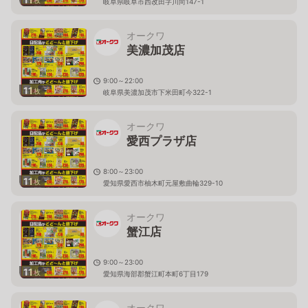
枚
岐阜県岐阜市西改田字川向147-1
オークワ
美濃加茂店
9:00～22:00
11
枚
岐阜県美濃加茂市下米田町今322-1
オークワ
愛西プラザ店
8:00～23:00
11
枚
愛知県愛西市柚木町元屋敷曲輪329-10
オークワ
蟹江店
9:00～23:00
11
枚
愛知県海部郡蟹江町本町6丁目179
オークワ