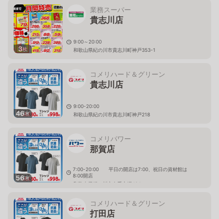
業務スーパー
貴志川店
9:00～20:00
3
枚
和歌山県紀の川市貴志川町神戸353-1
コメリハード＆グリーン
貴志川店
9:00-20:00
46
枚
和歌山県紀の川市貴志川町神戸218
コメリパワー
那賀店
7:00-20:00 平日の開店は7:00、祝日の資材館は
8:00開店
56
枚
和歌山県紀の川市名手市場434
コメリハード＆グリーン
打田店