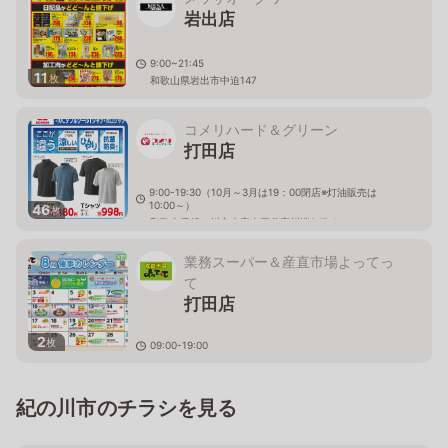
岩出店
9:00~21:45
11
枚
和歌山県岩出市中迫147
コメリハード＆グリーン
打田店
9:00-19:30（10月～3月は19：00閉店※灯油販売は
10:00～）
46
枚
和歌山県紀の川市大字東三谷字川端247-1
業務スーパー＆産直市場よってっ
て
打田店
2
枚
09:00-19:00
和歌山県紀の川市打田1364-1
紀の川市のチラシを見る