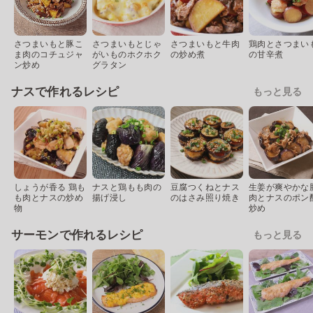
さつまいもと豚こ
さつまいもとじゃ
さつまいもと牛肉
鶏肉とさつまい
ま肉のコチュジャ
がいものホクホク
の炒め煮
の甘辛煮
ン炒め
グラタン
ナスで作れるレシピ
もっと見る
しょうが香る 鶏も
ナスと鶏もも肉の
豆腐つくねとナス
生姜が爽やかな
も肉とナスの炒め
揚げ浸し
のはさみ照り焼き
肉とナスのポン
物
炒め
サーモンで作れるレシピ
もっと見る