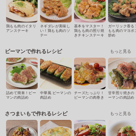
鶏もも肉のイタリ
ネギダレが美味し
基本をマスター！
ガーリック香る 
アンステーキ
い！鶏もも肉のソ
鶏もも肉の照り焼
もも肉のマヨポ
テー
きチキンステーキ
炒め
ピーマンで作れるレシピ
もっと見る
詰めて簡単！ピー
中華風 ピーマンの
チーズたっぷり！
甘辛照り焼きの 
マンの肉詰め
肉詰め
ピーマンの肉巻き
ーマンの肉詰め
さつまいもで作れるレシピ
もっと見る