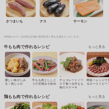
さつまいも
ナス
サーモン
※明細されている内容は店舗の実売状況と異なる場合がございます。
牛もも肉で作れるレシピ
もっと見る
優しい味がしみ
牛もも肉とししと
チョコレートソー
時短！レンジで
る！肉じゃが
うの甘酒みそ炒め
スで食べる牛もも
るローストビー
肉のステーキ
鶏もも肉で作れるレシピ
もっと見る