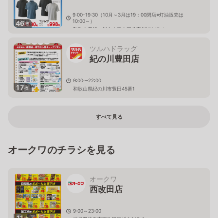
9:00-19:30（10月～3月は19：00閉店※灯油販売は
10:00～）
46
枚
和歌山県紀の川市大字東三谷字川端247-1
ツルハドラッグ
紀の川豊田店
9:00〜22:00
17
枚
和歌山県紀の川市豊田45番1
すべて見る
オークワのチラシを見る
オークワ
西改田店
9:00～23:00
11