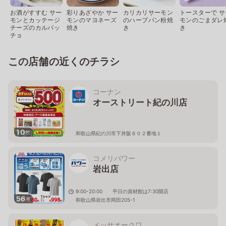
お酒がすすむ サー
彩りあざやか サー
カリカリサーモン
トースターで サ
モンとカッテージ
モンのマヨネーズ
のハーブパン粉焼
モンのごまダレ
チーズのカルパッ
焼き
き
き
チョ
この店舗の近くのチラシ
コーナン
オーストリート紀の川店
10
枚
和歌山県紀の川市下井阪６０２番地１
コメリパワー
岩出店
9:00-20:00 平日の資材館は7:30開店
56
枚
和歌山県岩出市岡田205-1
メッサオークワ