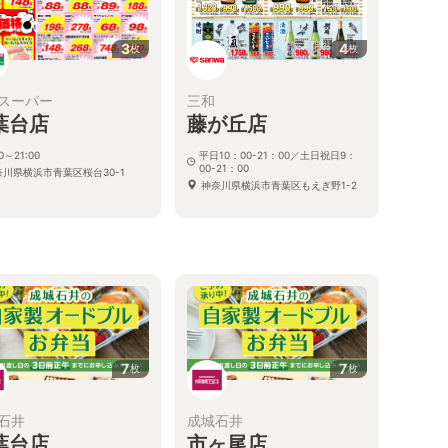
3
4
枚
枚
スーパー
三和
葉台店
藤が丘店
00～21:00
平日10：00-21：00／土日祝日9：
00-21：00
奈川県横浜市青葉区桜台30-1
神奈川県横浜市青葉区もえぎ野1-2
る
7
7
枚
枚
石井
成城石井
葉台店
市ヶ尾店