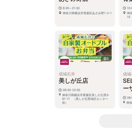
8:30～21:30
10:
神奈川県横浜市青葉区あざみ野1-2-1
神
1
6
枚
成城石井
成城
美しが丘店
SE
ー
09:30-22:00
神奈川県横浜市青葉区美しが丘西3-
08:
61-11 （美しが丘西地区センター
前）
神奈
2 
ザ1