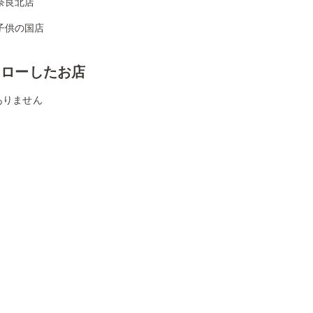
奈良北店
子供の国店
ォローしたお店
ありません