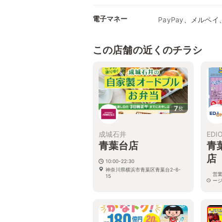
電子マネー
PayPay、メルペイ、
この店舗の近くのチラシ
7
枚
成城石井
EDI
青葉台店
青
店
10:00-22:30
神奈川県横浜市青葉区青葉台2-6-
営
15
ー
い
神奈
葉台