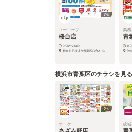
7
枚
ユーコープ
業務
桜台店
青
9:00〜21:00
9:
神奈川県横浜市青葉区桜台2-13
神
横浜市青葉区のチラシを見
2
枚
オーケー
成城
あざみ野店
青