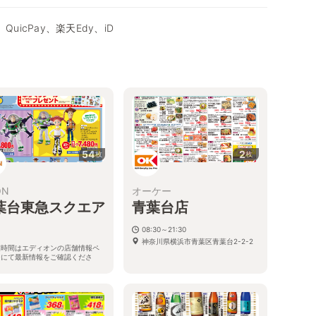
QuicPay、楽天Edy、iD
54
2
枚
枚
ON
オーケー
葉台東急スクエア
青葉台店
08:30～21:30
神奈川県横浜市青葉区青葉台2-2-2
業時間はエディオンの店舗情報ペ
ジにて最新情報をご確認くださ
。
川県横浜市青葉区青葉台2-1-1青
東急スクエアーSouth14F