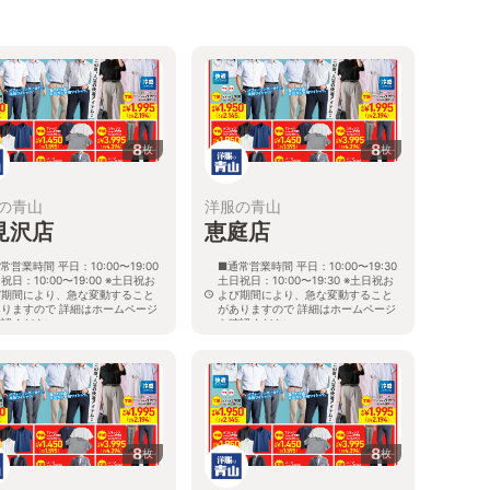
8
8
枚
枚
の青山
洋服の青山
見沢店
恵庭店
常営業時間 平日：10:00〜19:00
■通常営業時間 平日：10:00〜19:30
祝日：10:00〜19:00 ※土日祝お
土日祝日：10:00〜19:30 ※土日祝お
び期間により、急な変動すること
よび期間により、急な変動すること
ありますので 詳細はホームページ
がありますので 詳細はホームページ
確認ください
を確認ください
海道岩見沢市大和二条八丁目6番地
北海道恵庭市黄金南六丁目10番地の
5
8
8
枚
枚