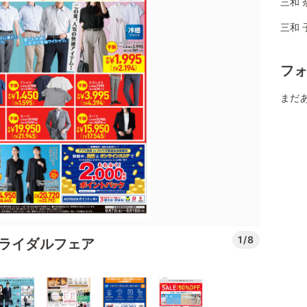
三和 
三和 
フ
まだ
1/8
ブライダルフェア