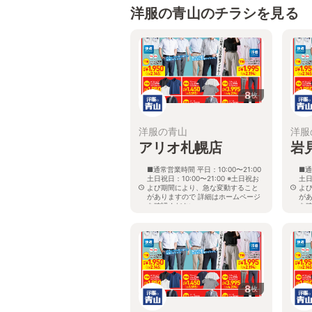
洋服の青山のチラシを見る
8
枚
洋服の青山
洋服
アリオ札幌店
岩
■通常営業時間 平日：10:00〜21:00
■通
土日祝日：10:00〜21:00 ※土日祝お
土日
よび期間により、急な変動すること
よ
がありますので 詳細はホームページ
が
を確認ください
を
北海道札幌市東区北七条東九丁目2番
北
20号 アリオ札幌３階
8
枚