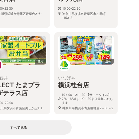
00-22:30
10:00-22:30
奈川県横浜市青葉区青葉台2-6-
神奈川県横浜市青葉区市ヶ尾町
5
1153-3
6
4
枚
枚
石井
いなげや
LECT たまプラ
横浜桂台店
ザテラス店
10：00～21：30 【サマータイム】
7/6～8/31まで9：30より営業いたし
00-22:00
ます
川県横浜市青葉区美しが丘1-1-
神奈川県横浜市青葉区桂台2－30－2
たまプラーザテラス ゲートプラ
F
すべて見る