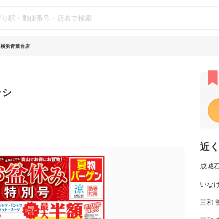
 横浜青葉台店
ラシ
近
成城石
いなげ
三和 