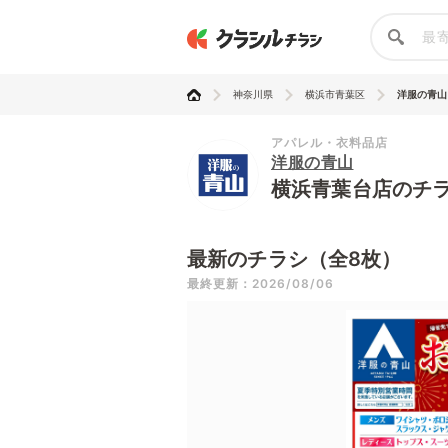
神奈川県
横浜市青葉区
洋服の青山
アパレル・衣料品店
洋服の青山
横浜青葉台店のチ
最新のチラシ（全8枚）
最終更新：2026/08/06