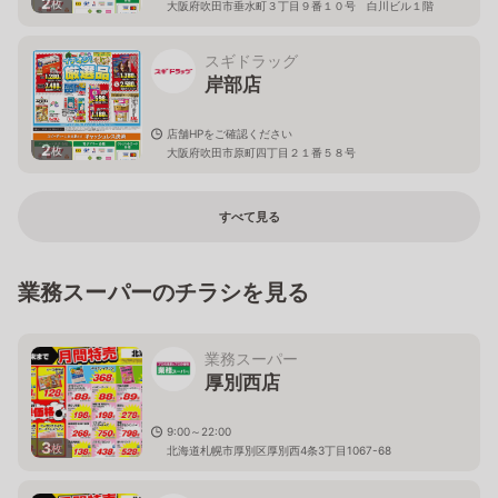
2
枚
大阪府吹田市垂水町３丁目９番１０号 白川ビル１階
スギドラッグ
岸部店
店舗HPをご確認ください
2
枚
大阪府吹田市原町四丁目２１番５８号
すべて見る
業務スーパーのチラシを見る
業務スーパー
厚別西店
9:00～22:00
3
枚
北海道札幌市厚別区厚別西4条3丁目1067-68