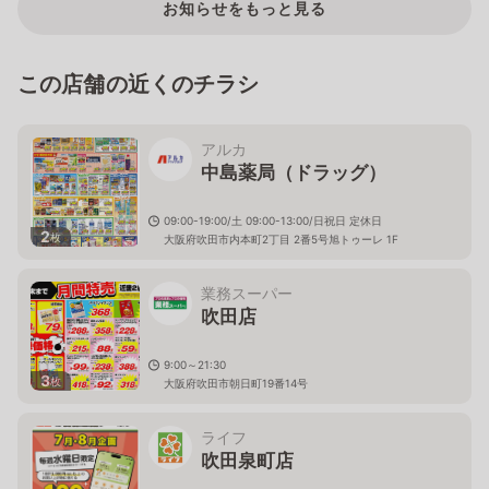
お知らせをもっと見る
この店舗の近くのチラシ
アルカ
中島薬局（ドラッグ）
09:00-19:00/土 09:00-13:00/日祝日 定休日
2
枚
大阪府吹田市内本町2丁目 2番5号旭トゥーレ 1F
業務スーパー
吹田店
9:00～21:30
3
枚
大阪府吹田市朝日町19番14号
ライフ
吹田泉町店