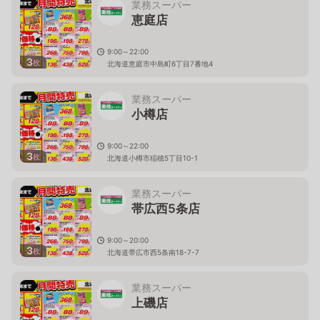
業務スーパー
恵庭店
9:00～22:00
3
枚
北海道恵庭市中島町6丁目7番地4
業務スーパー
小樽店
9:00～22:00
3
枚
北海道小樽市稲穂5丁目10-1
業務スーパー
帯広西5条店
9:00～20:00
3
枚
北海道帯広市西5条南18-7-7
業務スーパー
上磯店