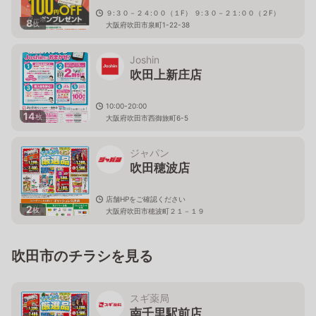
９:３０－２４:００（１F） ９:３０－２１:００（２F）
8
枚
大阪府吹田市泉町1-22-38
Joshin
吹田上新庄店
10:00-20:00
14
枚
大阪府吹田市西御旅町6-5
ジャパン
吹田穂波店
店舗HPをご確認ください
2
枚
大阪府吹田市穂波町２１－１９
吹田市のチラシを見る
スギ薬局
南千里駅前店