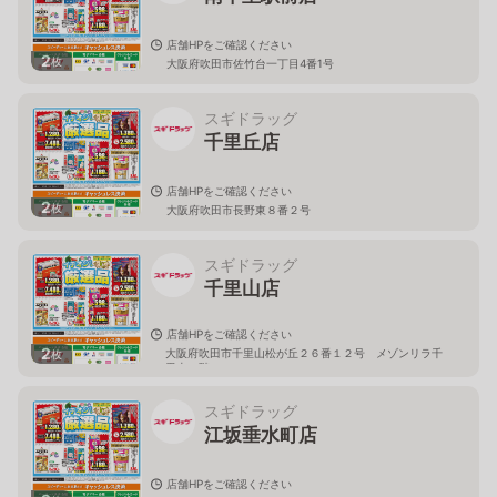
店舗HPをご確認ください
2
枚
大阪府吹田市佐竹台一丁目4番1号
スギドラッグ
千里丘店
店舗HPをご確認ください
2
枚
大阪府吹田市長野東８番２号
スギドラッグ
千里山店
店舗HPをご確認ください
2
大阪府吹田市千里山松が丘２６番１２号 メゾンリラ千
枚
里山１階
スギドラッグ
江坂垂水町店
店舗HPをご確認ください