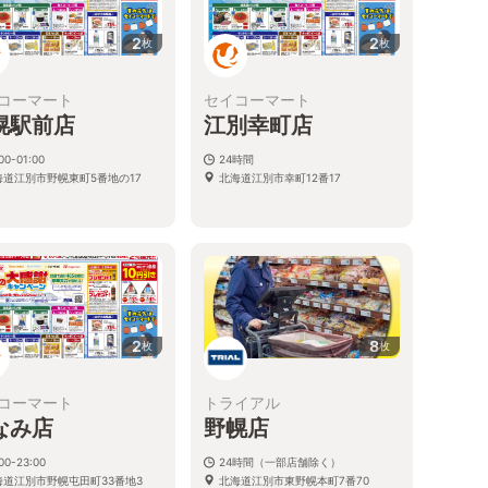
2
2
枚
枚
コーマート
セイコーマート
幌駅前店
江別幸町店
00-01:00
24時間
海道江別市野幌東町5番地の17
北海道江別市幸町12番17
2
8
枚
枚
コーマート
トライアル
なみ店
野幌店
00-23:00
24時間（一部店舗除く）
海道江別市野幌屯田町33番地3
北海道江別市東野幌本町7番70