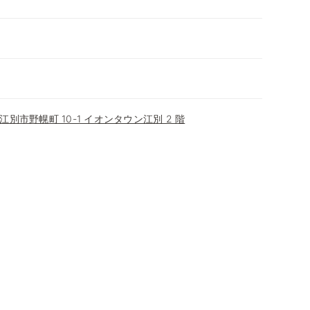
別市野幌町 10-1 イオンタウン江別 2 階