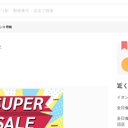
ンキ 野幌
キ
近
イオン
全日
全日
沼店