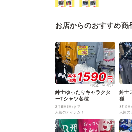
お店からのおすすめ商
1590
本体
円
価格
(税込 1749円)
紳士ゆったりキャラクタ
紳士
ーTシャツ各種
種
8月9日(日)まで
8月9日
人気のアイテム！
人気の