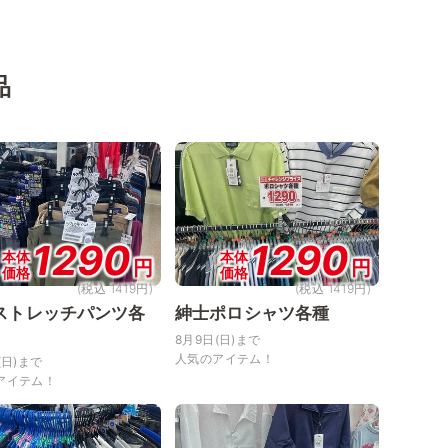
品
1290
1290
本体
本体
円
円
価格
価格
(税込 1419円)
(税込 1419円)
ストレッチパンツ各
紳士ポロシャツ各種
8月9日(日)まで
人気のアイテム！
(日)まで
アイテム！