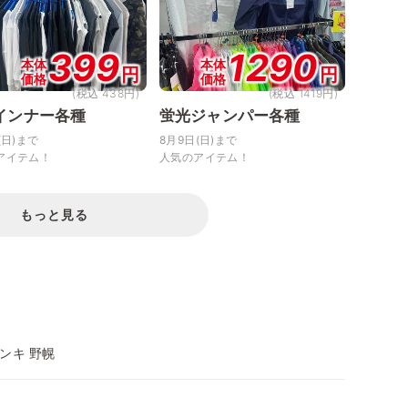
399
1290
本体
本体
円
円
価格
価格
(税込 438円)
(税込 1419円)
インナー各種
蛍光ジャンパー各種
(日)まで
8月9日(日)まで
アイテム！
人気のアイテム！
もっと見る
ンキ 野幌