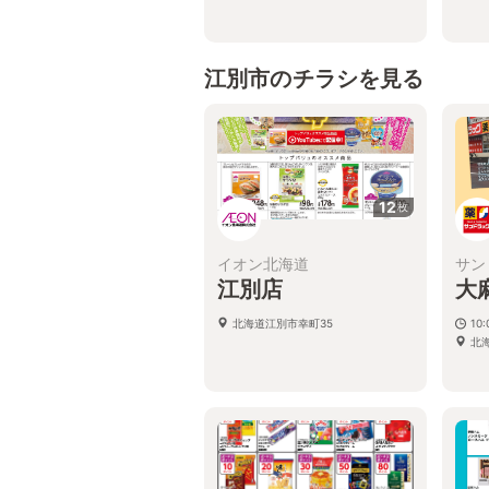
江別市のチラシを見る
12
枚
イオン北海道
サン
江別店
大
北海道江別市幸町35
10
北