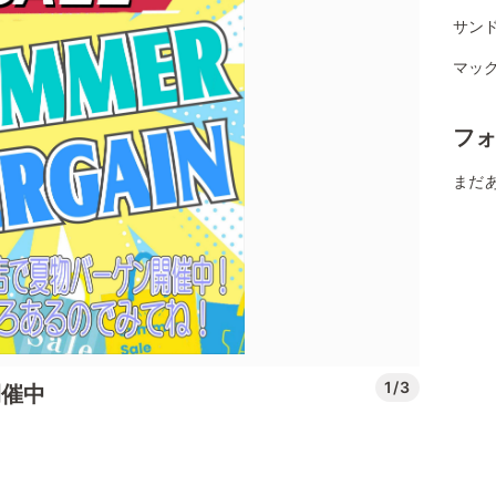
サン
マッ
フ
まだ
1/3
開催中