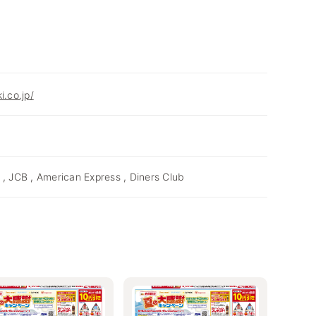
i.co.jp/
 , JCB , American Express , Diners Club