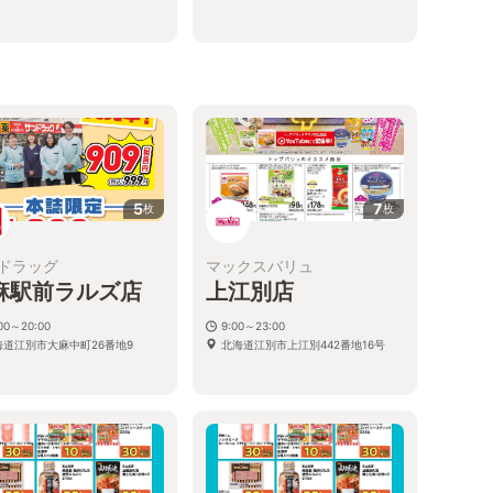
5
7
枚
枚
ドラッグ
マックスバリュ
麻駅前ラルズ店
上江別店
:00～20:00
9:00～23:00
海道江別市大麻中町26番地9
北海道江別市上江別442番地16号