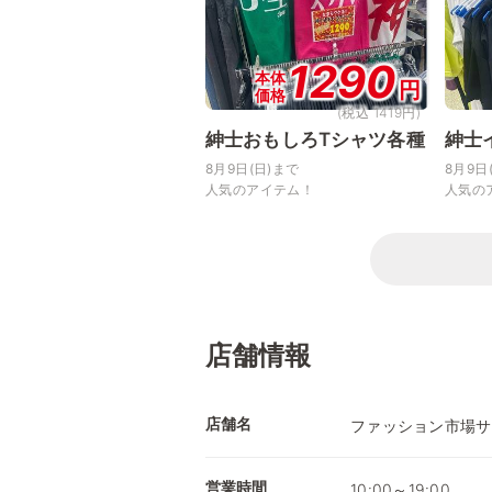
1290
本体
円
価格
(税込 1419円)
紳士おもしろTシャツ各種
紳士
8月9日(日)まで
8月9日
人気のアイテム！
人気の
店舗情報
店舗名
ファッション市場サ
営業時間
10:00～19:00