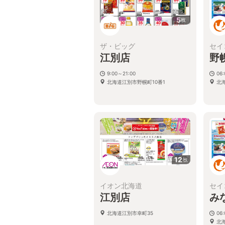
5
枚
ザ・ビッグ
セイ
江別店
野
9:00～21:00
06:
北海道江別市野幌町10番1
北
12
枚
イオン北海道
セイ
江別店
み
北海道江別市幸町35
06:
北