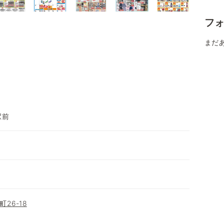
フ
まだ
駅前
26-18