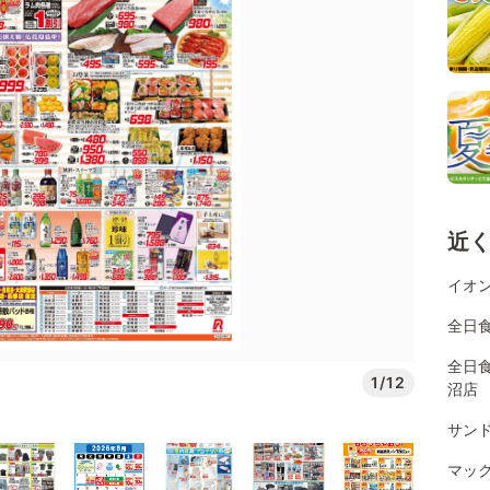
近
イオン
全日
全日
1/12
沼店
サン
マッ