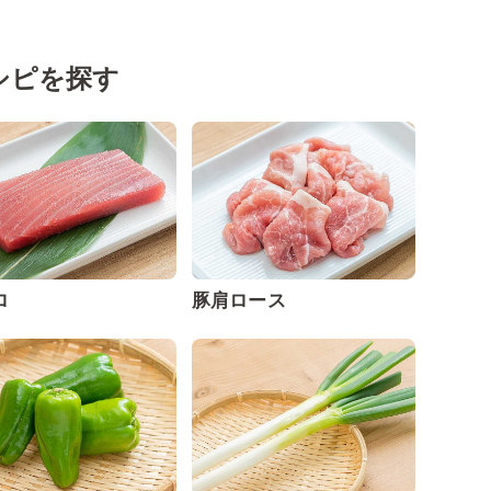
シピを探す
ロ
豚肩ロース