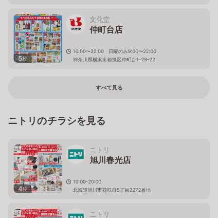
文化堂
仲町台店
10:00〜22:00 日曜のみ9:00〜22:00
5
枚
神奈川県横浜市都筑区仲町台1-29-22
すべて見る
ニトリのチラシを見る
ニトリ
旭川春光店
10:00-20:00
4
枚
北海道旭川市花咲町5丁目2272番地
ニトリ