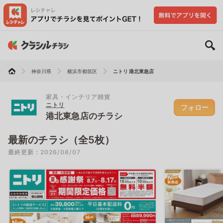
神奈川県
横浜市都筑区
ニトリ 港北東急店
家具・インテリア雑貨
ニトリ
フォロー
港北東急店のチラシ
最新のチラシ（全5枚）
最終更新：2026/08/07