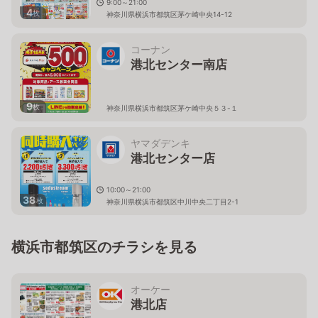
9:00～21:00
4
枚
神奈川県横浜市都筑区茅ケ崎中央14-12
コーナン
港北センター南店
9
枚
神奈川県横浜市都筑区茅ケ崎中央５３-１
ヤマダデンキ
港北センター店
10:00～21:00
38
枚
神奈川県横浜市都筑区中川中央二丁目2-1
横浜市都筑区のチラシを見る
オーケー
港北店