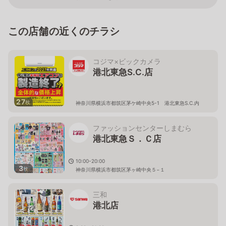
この店舗の近くのチラシ
コジマ×ビックカメラ
港北東急S.C.店
27
枚
神奈川県横浜市都筑区茅ケ崎中央5-1 港北東急S.C.内
ファッションセンターしまむら
港北東急Ｓ．Ｃ店
10:00-20:00
3
枚
神奈川県横浜市都筑区茅ヶ崎中央５−１
三和
港北店