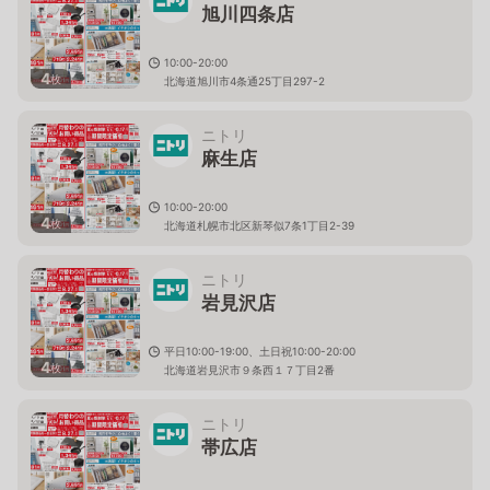
旭川四条店
10:00-20:00
4
枚
北海道旭川市4条通25丁目297-2
ニトリ
麻生店
10:00-20:00
4
枚
北海道札幌市北区新琴似7条1丁目2-39
ニトリ
岩見沢店
平日10:00-19:00、土日祝10:00-20:00
4
枚
北海道岩見沢市９条西１７丁目2番
ニトリ
帯広店