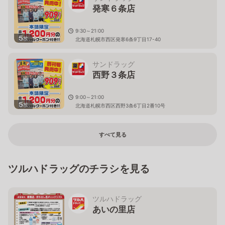
発寒６条店
9:30～21:00
5
枚
北海道札幌市西区発寒6条9丁目17-40
サンドラッグ
西野３条店
9:00～21:00
5
枚
北海道札幌市西区西野3条6丁目2番10号
すべて見る
ツルハドラッグのチラシを見る
ツルハドラッグ
あいの里店