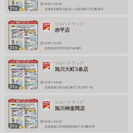
9:00〜22:00
21
枚
北海道札幌市北区あいの里2条6丁目1番28号
ツルハドラッグ
赤平店
9:00〜21:00
21
枚
北海道赤平市字赤平540番1
ツルハドラッグ
旭川大町3条店
9:00〜24:00
21
枚
北海道旭川市大町3条5丁目2397-18
ツルハドラッグ
旭川神楽岡店
9:00〜23:00
21
枚
北海道旭川市神楽岡5条6丁目4番20号