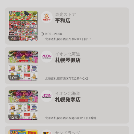
東光ストア
平和店
9:00～21:00
4
枚
北海道札幌市西区平和2条1丁目1-1
イオン北海道
札幌琴似店
10
枚
北海道札幌市西区琴似2条4-2-2
イオン北海道
札幌発寒店
12
枚
北海道札幌市西区発寒8条12丁目1番地
サンドラッグ