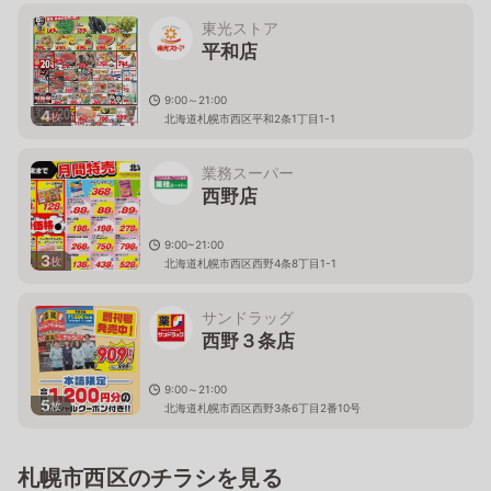
東光ストア
平和店
9:00～21:00
4
枚
北海道札幌市西区平和2条1丁目1-1
業務スーパー
西野店
9:00~21:00
3
枚
北海道札幌市西区西野4条8丁目1-1
サンドラッグ
西野３条店
9:00～21:00
5
枚
北海道札幌市西区西野3条6丁目2番10号
札幌市西区のチラシを見る