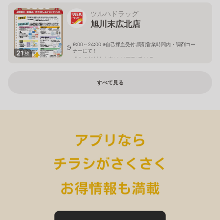
ツルハドラッグ
旭川末広北店
9:00～24:00 ※自己採血受付:調剤営業時間内・調剤コー
ナーにて！
21
枚
北海道旭川市末広1条10丁目1番20号
すべて見る