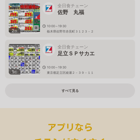
全日食チェーン
佐野 丸福
10:00～19:30
2
枚
栃木県佐野市赤見町３１２３－２
全日食チェーン
足立ＳＰサカエ
10:00～19:30
1
枚
東京都足立区綾瀬２－３９－１１
すべて見る