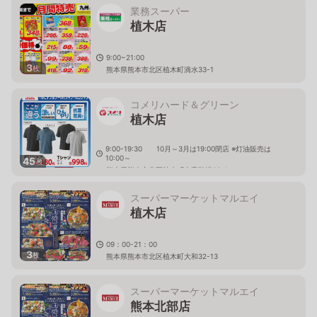
業務スーパー
植木店
9:00~21:00
3
枚
熊本県熊本市北区植木町滴水33-1
コメリハード＆グリーン
植木店
9:00-19:30 10月～3月は19:00閉店 ※灯油販売は
10:00～
45
枚
熊本県熊本市北区植木町大字鞍掛66-1
スーパーマーケットマルエイ
植木店
09：00-21：00
3
枚
熊本県熊本市北区植木町大和32-13
スーパーマーケットマルエイ
熊本北部店