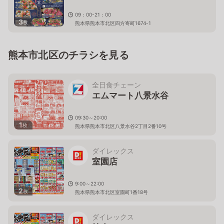
09：00-21：00
3
枚
熊本県熊本市北区四方寄町1674-1
熊本市北区のチラシを見る
全日食チェーン
エムマート八景水谷
09:30～20:00
1
枚
熊本県熊本市北区八景水谷2丁目2番10号
ダイレックス
室園店
9:00～22:00
2
枚
熊本県熊本市北区室園町1番18号
ダイレックス