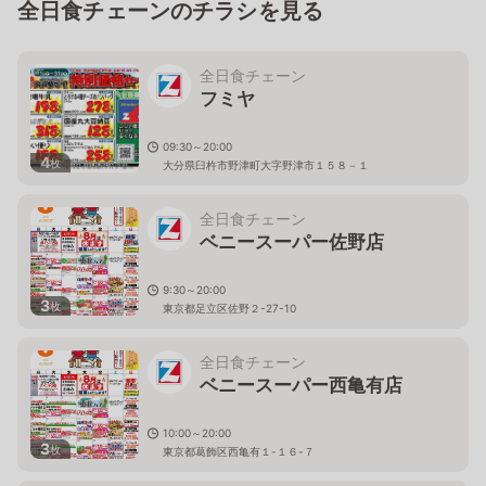
全日食チェーンのチラシを見る
全日食チェーン
フミヤ
09:30～20:00
4
枚
大分県臼杵市野津町大字野津市１５８－１
全日食チェーン
ベニースーパー佐野店
9:30～20:00
3
枚
東京都足立区佐野２-27-10
全日食チェーン
ベニースーパー西亀有店
10:00～20:00
3
枚
東京都葛飾区西亀有１-１６-７