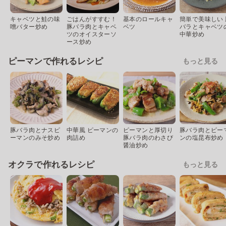
キャベツと鮭の味
ごはんがすすむ！
基本のロールキャ
簡単で美味しい 
噌バター炒め
豚バラ肉とキャベ
ベツ
バラとキャベツ
ツのオイスターソ
中華炒め
ース炒め
ピーマンで作れるレシピ
もっと見る
豚バラ肉とナスピ
中華風 ピーマンの
ピーマンと厚切り
豚バラ肉とピー
ーマンのみそ炒め
肉詰め
豚バラ肉のわさび
ンの塩昆布炒め
醤油炒め
オクラで作れるレシピ
もっと見る