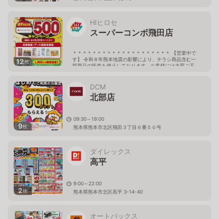
HIヒロセ
スーパーコンボ飛田店
＊＊＊＊＊＊＊＊＊＊＊＊＊＊＊＊＊＊＊＊ 【営業中で
す】 令和８年熊本地震の影響により、チラシ商品含む一
12
枚
部商品の販売を停止しております。お客様には大変ご不
便をおかけしておりますが、ご了承下さい。 しばらくの
間、当店へご来店の際には どうぞお気をつけてお越しく
ださいませ。 ＊＊＊＊＊＊＊＊＊＊＊＊＊＊＊＊＊＊＊
DCM
＊ 09:30〜20:00
北部店
熊本県熊本市北区飛田町3丁目8番45号
09:30～19:00
9
枚
熊本県熊本市北区飛田３丁目６番５０号
ダイレックス
高平
9:00～22:00
2
枚
熊本県熊本市北区高平 3-14-40
オートバックス