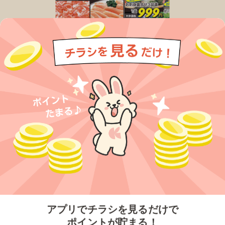
今すぐアプリをダウンロードする
アプリでチラシを見るだけで
ポイントが貯まる！
無料アプリでポイントを貯める
プライバシーポリシー
利用規約
運営会社
サービスに関してのお問い合わせ
チラシ掲載をお考えの方
とじる
Copyright© Kurashiru, Inc. All Rights Reserved.