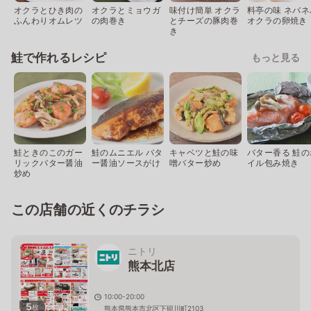
オクラとひき肉の
オクラとミョウガ
味付け簡単 オクラ
料亭の味 ネバネ
ふんわりオムレツ
の肉巻き
とチーズの豚肉巻
オクラの卵焼き
き
鮭で作れるレシピ
もっと見る
鮭ときのこのガー
鮭のムニエル バタ
キャベツと鮭の味
バター香る 鮭の
リックバター醤油
ー醤油ソースがけ
噌バター炒め
イル包み焼き
炒め
この店舗の近くのチラシ
ニトリ
熊本北店
10:00-20:00
5
枚
熊本県熊本市北区下硯川町2103