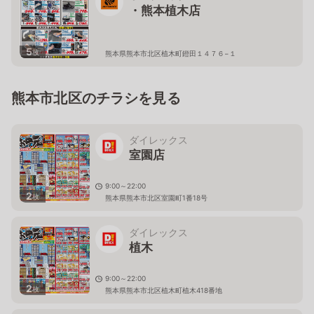
・熊本植木店
5
枚
熊本県熊本市北区植木町鐙田１４７６−１
熊本市北区のチラシを見る
ダイレックス
室園店
9:00～22:00
2
枚
熊本県熊本市北区室園町1番18号
ダイレックス
植木
9:00～22:00
2
枚
熊本県熊本市北区植木町植木418番地