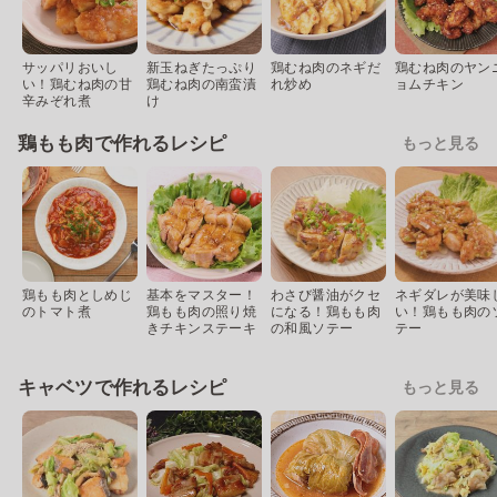
サッパリおいし
新玉ねぎたっぷり
鶏むね肉のネギだ
鶏むね肉のヤン
い！鶏むね肉の甘
鶏むね肉の南蛮漬
れ炒め
ョムチキン
辛みぞれ煮
け
鶏もも肉で作れるレシピ
もっと見る
鶏もも肉としめじ
基本をマスター！
わさび醤油がクセ
ネギダレが美味
のトマト煮
鶏もも肉の照り焼
になる！鶏もも肉
い！鶏もも肉の
きチキンステーキ
の和風ソテー
テー
キャベツで作れるレシピ
もっと見る