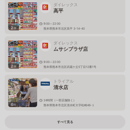
ダイレックス
高平
9:00～22:00
2
枚
熊本県熊本市北区高平 3-14-40
ダイレックス
ムサシプラザ店
9:00～22:00
2
枚
熊本県熊本市北区武蔵ケ丘5丁目12番1号
トライアル
清水店
24時間（一部店舗除く）
6
枚
熊本県熊本市北区清水町大字松崎46‐１
すべて見る