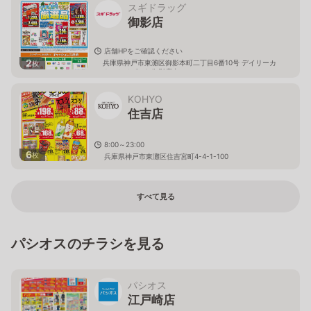
スギドラッグ
御影店
店舗HPをご確認ください
2
兵庫県神戸市東灘区御影本町二丁目6番10号 デイリーカ
枚
ナートイズミヤ御影店内
KOHYO
住吉店
8:00～23:00
6
枚
兵庫県神戸市東灘区住吉宮町4-4-1-100
すべて見る
パシオスのチラシを見る
パシオス
江戸崎店