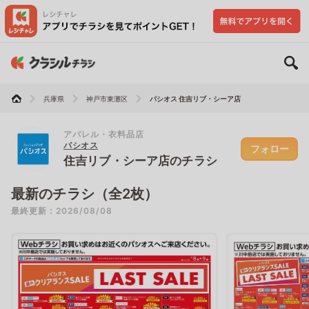
兵庫県
神戸市東灘区
パシオス 住吉リブ・シーア店
アパレル・衣料品店
パシオス
フォロー
住吉リブ・シーア店のチラシ
最新のチラシ（全2枚）
最終更新：2026/08/08