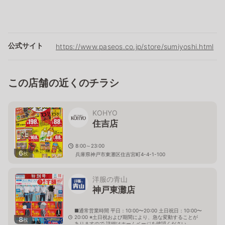
公式サイト
https://www.paseos.co.jp/store/sumiyoshi.html
この店舗の近くのチラシ
KOHYO
住吉店
8:00～23:00
6
枚
兵庫県神戸市東灘区住吉宮町4-4-1-100
洋服の青山
神戸東灘店
■通常営業時間 平日：10:00〜20:00 土日祝日：10:00〜
20:00 ※土日祝および期間により、急な変動することが
8
枚
ありますので 詳細はホームページを確認ください