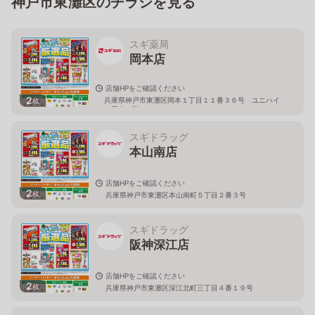
神戸市東灘区のチラシを見る
スギ薬局
岡本店
店舗HPをご確認ください
2
兵庫県神戸市東灘区岡本１丁目１１番３６号 ユニハイ
枚
ム岡本１階
スギドラッグ
本山南店
店舗HPをご確認ください
2
枚
兵庫県神戸市東灘区本山南町５丁目２番３号
スギドラッグ
阪神深江店
店舗HPをご確認ください
2
枚
兵庫県神戸市東灘区深江北町三丁目４番１９号