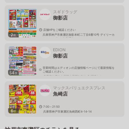
兵庫県神戸市東灘区東灘区甲南町五丁目2番17号
スギドラッグ
御影店
店舗HPをご確認ください
2
兵庫県神戸市東灘区御影本町二丁目6番10号 デイリーカ
枚
ナートイズミヤ御影店内
EDION
御影店
営業時間はエディオンの店舗情報ページにて最新情報を
ご確認ください。
54
枚
兵庫県神戸市東灘区東灘区御影本町4丁目2-1
マックスバリュエクスプレス
魚崎店
7:00～21:50
6
枚
兵庫県神戸市東灘区魚崎西町4-14-14