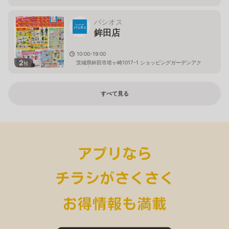
り
パシオス
鉾田店
10:00-19:00
2
茨城県鉾田市塔ヶ崎1017-1 ショッピングガーデンアク
枚
ロス内
すべて見る