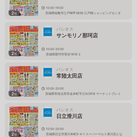
10:00-19:00
2
茨城県稲敷市江戸崎甲4836 江戸崎ショッピングセンタ
枚
ー（パンプ）内
パシオス
サンモリノ那珂店
10:00-20:00
2
枚
茨城県那珂市菅谷1618-2
パシオス
常陸太田店
10:00-20:00
2
茨城県常陸太田市金井町字江向2918 マーケットプレイ
枚
ス フェスタ内
パシオス
日立滑川店
10:00-20:00
2
茨城県日立市滑川本町5-4-1 スーパーマルト滑川店とな
枚