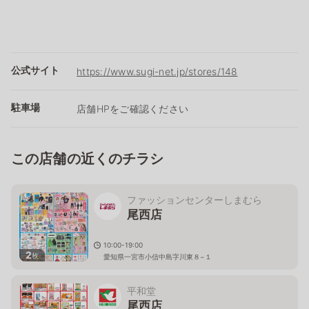
公式サイト
https://www.sugi-net.jp/stores/148
駐車場
店舗HPをご確認ください
この店舗の近くのチラシ
ファッションセンターしまむら
尾西店
10:00-19:00
2
枚
愛知県一宮市小信中島字川東８−１
平和堂
尾西店