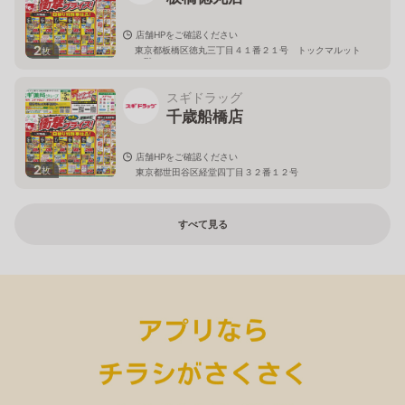
店舗HPをご確認ください
2
東京都板橋区徳丸三丁目４１番２１号 トックマルット
枚
１階
スギドラッグ
千歳船橋店
店舗HPをご確認ください
2
枚
東京都世田谷区経堂四丁目３２番１２号
すべて見る