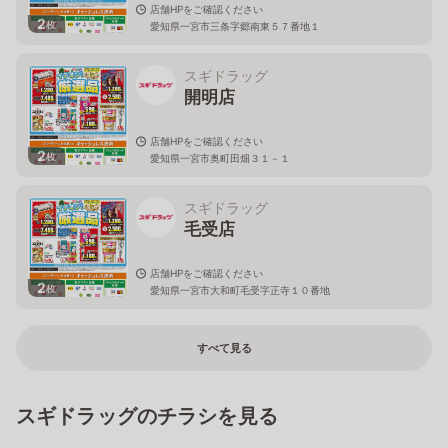
店舗HPをご確認ください
2
枚
愛知県一宮市三条字郷南東５７番地１
スギドラッグ
開明店
店舗HPをご確認ください
2
枚
愛知県一宮市奥町田畑３１－１
スギドラッグ
毛受店
店舗HPをご確認ください
2
枚
愛知県一宮市大和町毛受字正寺１０番地
すべて見る
スギドラッグのチラシを見る