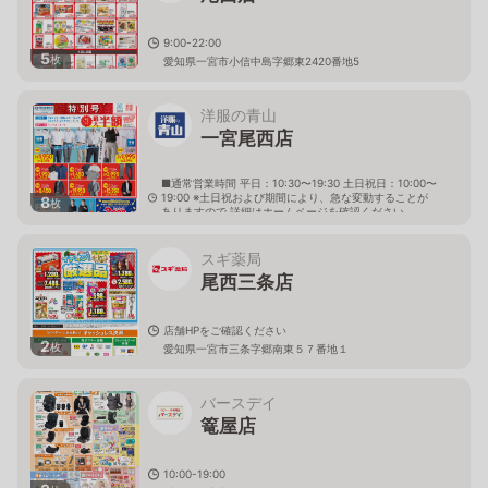
9:00-22:00
5
枚
愛知県一宮市小信中島字郷東2420番地5
洋服の青山
一宮尾西店
■通常営業時間 平日：10:30〜19:30 土日祝日：10:00〜
19:00 ※土日祝および期間により、急な変動することが
8
枚
ありますので 詳細はホームページを確認ください
愛知県一宮市三条字道東66番地1
スギ薬局
尾西三条店
店舗HPをご確認ください
2
枚
愛知県一宮市三条字郷南東５７番地１
バースデイ
篭屋店
10:00-19:00