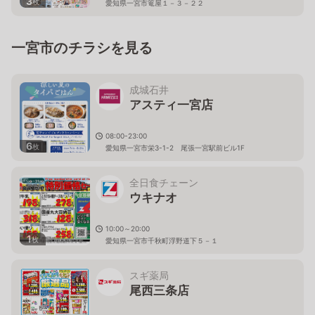
3
枚
愛知県一宮市篭屋１－３－２２
一宮市のチラシを見る
成城石井
アスティ一宮店
08:00-23:00
6
枚
愛知県一宮市栄3-1-2 尾張一宮駅前ビル1F
全日食チェーン
ウキナオ
10:00～20:00
1
枚
愛知県一宮市千秋町浮野道下５－１
スギ薬局
尾西三条店