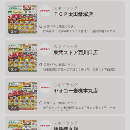
スギドラッグ
ＴＯＰ太田飯塚店
店舗HPをご確認ください
2
群馬県太田市飯塚町１９３３番地１ 生鮮市場ＴＯＰ太
枚
田飯塚店１階
スギドラッグ
東武ストア西川口店
店舗HPをご確認ください
2
埼玉県川口市並木二丁目２２番１号 東武ストア西川口
枚
店２階
スギドラッグ
ヤオコー岩槻本丸店
店舗HPをご確認ください
2
埼玉県さいたま市岩槻区本丸３丁目２０番４５号 ヤオ
枚
コー岩槻本丸店２階
スギドラッグ
板橋徳丸店