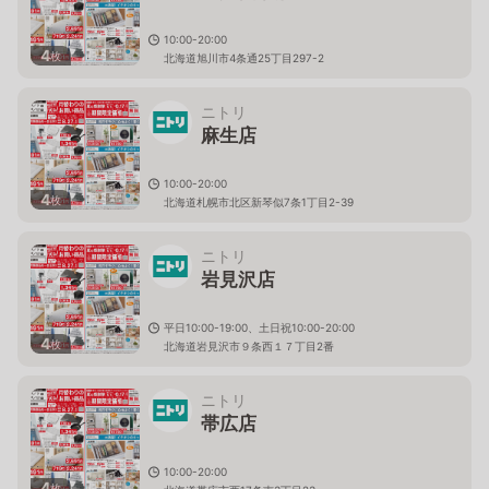
10:00-20:00
4
枚
北海道旭川市4条通25丁目297-2
ニトリ
麻生店
10:00-20:00
4
枚
北海道札幌市北区新琴似7条1丁目2-39
ニトリ
岩見沢店
平日10:00-19:00、土日祝10:00-20:00
4
枚
北海道岩見沢市９条西１７丁目2番
ニトリ
帯広店
10:00-20:00
4
枚