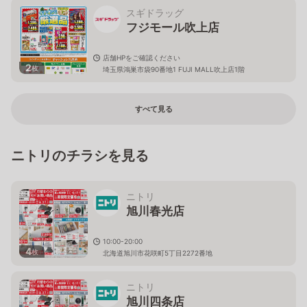
スギドラッグ
フジモール吹上店
店舗HPをご確認ください
2
枚
埼玉県鴻巣市袋90番地1 FUJI MALL吹上店1階
すべて見る
ニトリのチラシを見る
ニトリ
旭川春光店
10:00-20:00
4
枚
北海道旭川市花咲町5丁目2272番地
ニトリ
旭川四条店