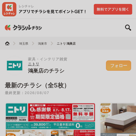
埼玉県
鴻巣市
ニトリ 鴻巣店
家具・インテリア雑貨
ニトリ
フォロー
鴻巣店のチラシ
最新のチラシ（全5枚）
最終更新：2026/08/07