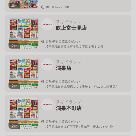
4
枚
10：00～22：00
埼玉県鴻巣市本町1－1－2エルミこうのすショッピング
モール内
スギドラッグ
吹上富士見店
店舗HPをご確認ください
2
枚
埼玉県鴻巣市吹上富士見２丁目１番３２号
スギドラッグ
鴻巣店
店舗HPをご確認ください
2
枚
埼玉県鴻巣市北新宿２２５番地１ ウニクス鴻巣店内
スギドラッグ
鴻巣本町店
店舗HPをご確認ください
2
枚
埼玉県鴻巣市本町三丁目1番10号 青木ハイツ1階