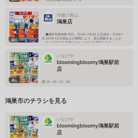
洋服の青山
鴻巣店
■通常営業時間 平日：10:00〜19:30 土日祝日：10:00〜
20:00 ※土日祝および期間により、急な変動することが
8
枚
ありますので 詳細はホームページを確認ください
埼玉県鴻巣市愛の町143番地
いなげや
bloomingbloomy鴻巣駅前
店
4
枚
10：00～22：00
埼玉県鴻巣市本町1－1－2エルミこうのすショッピング
モール内
鴻巣市のチラシを見る
いなげや
bloomingbloomy鴻巣駅前
店