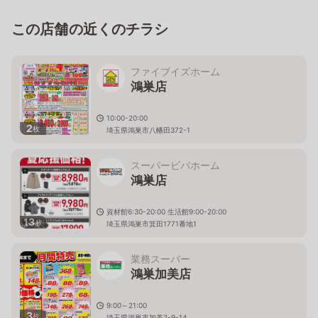
この店舗の近くのチラシ
ファイブイズホーム
鴻巣店
10:00-20:00
2
枚
埼玉県鴻巣市八幡田372-1
スーパービバホーム
鴻巣店
資材館6:30-20:00 生活館9:00-20:00
13
枚
埼玉県鴻巣市箕田1771番地1
業務スーパー
鴻巣加美店
9:00～21:00
3
枚
埼玉県鴻巣市加美2-9-14