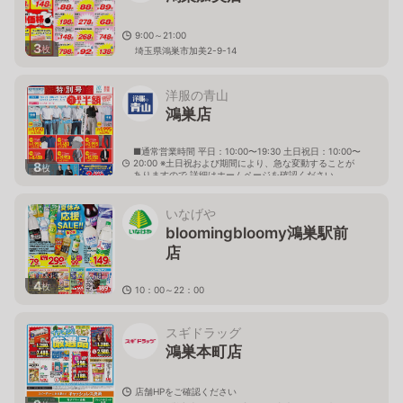
9:00～21:00
3
枚
埼玉県鴻巣市加美2-9-14
洋服の青山
鴻巣店
■通常営業時間 平日：10:00〜19:30 土日祝日：10:00〜
20:00 ※土日祝および期間により、急な変動することが
8
枚
ありますので 詳細はホームページを確認ください
埼玉県鴻巣市愛の町143番地
いなげや
bloomingbloomy鴻巣駅前
店
4
枚
10：00～22：00
埼玉県鴻巣市本町1－1－2エルミこうのすショッピング
モール内
スギドラッグ
鴻巣本町店
店舗HPをご確認ください