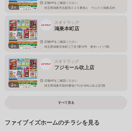
店舗HPをご確認ください
2
枚
埼玉県鴻巣市北新宿２２５番地１ ウニクス鴻巣店内
スギドラッグ
鴻巣本町店
店舗HPをご確認ください
2
枚
埼玉県鴻巣市本町三丁目1番10号 青木ハイツ1階
スギドラッグ
フジモール吹上店
店舗HPをご確認ください
2
枚
埼玉県鴻巣市袋90番地1 FUJI MALL吹上店1階
すべて見る
ファイブイズホームのチラシを見る