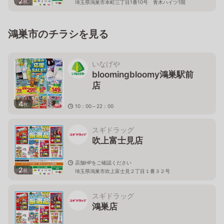
2
枚
埼玉県鴻巣市本町三丁目1番10号 青木ハイツ1階
鴻巣市のチラシを見る
いなげや
bloomingbloomy鴻巣駅前
店
4
枚
10：00～22：00
埼玉県鴻巣市本町1－1－2エルミこうのすショッピング
モール内
スギドラッグ
吹上富士見店
店舗HPをご確認ください
2
枚
埼玉県鴻巣市吹上富士見２丁目１番３２号
スギドラッグ
鴻巣店