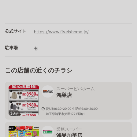
公式サイト
https://www.fiveishome.jp/
駐車場
有
この店舗の近くのチラシ
スーパービバホーム
鴻巣店
資材館6:30-20:00 生活館9:00-20:00
13
枚
埼玉県鴻巣市箕田1771番地1
業務スーパー
鴻巣加美店