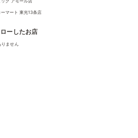
ビッグ アモール店
ーマート 東光13条店
ォローしたお店
ありません