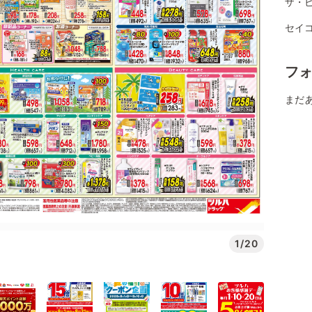
ザ・
セイコ
フ
まだ
1/20