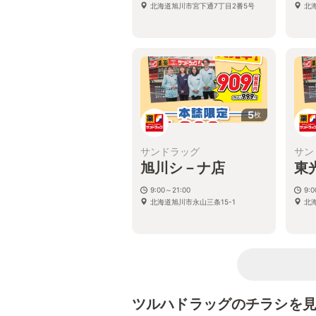
北海道旭川市宮下通7丁目2番5号
北海
5
枚
サンドラッグ
サン
旭川シ－ナ店
東
9:00～21:00
9:
北海道旭川市永山三条15-1
北
ツルハドラッグのチラシを