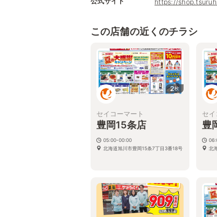
公式サイト
https://shop.tsur
この店舗の近くのチラシ
2
枚
セイコーマート
セイ
豊岡15条店
豊
05:00-00:00
06:
北海道旭川市豊岡15条7丁目3番18号
北