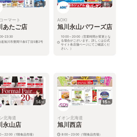
2
8
枚
枚
コーマート
AOKI
川あたご店
旭川永山パワーズ店
00-23:30
10:00～20:00（営業時間が変更とな
る場合がございます。詳しくは公式
海道旭川市豊岡11条5丁目5番2号
サイト各店舗ページにてご確認くだ
さい。）
北海道旭川市永山１１条4-119-51
14
15
枚
枚
ン北海道
イオン北海道
川永山店
旭川西店
00～22:00（1階食品売場）
8:00～23:00（1階食品売場）