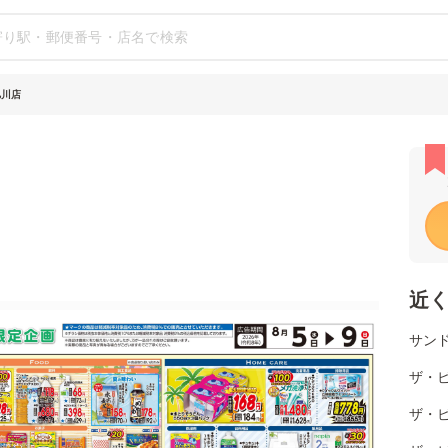
旭川店
近
サンド
ザ・ビ
ザ・ビ