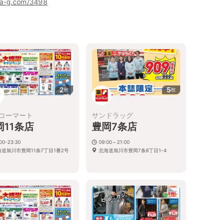
uha-g.com/3498
2
5
枚
枚
コーマート
サンドラッグ
岡11条店
豊岡7条店
00-23:30
09:00～21:00
海道旭川市豊岡11条7丁目1番2号
北海道旭川市豊岡7条8丁目1-4