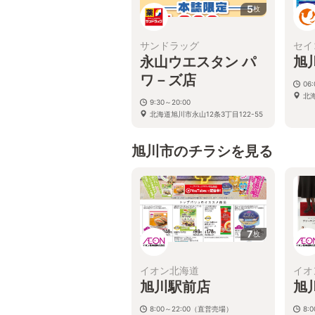
5
枚
サンドラッグ
セイ
永山ウエスタン パ
旭
ワ－ズ店
06:
北
9:30～20:00
北海道旭川市永山12条3丁目122-55
旭川市のチラシを見る
7
枚
イオン北海道
イオ
旭川駅前店
旭
8:00～22:00（直営売場）
8: