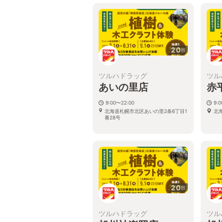
20
枚
ツルハドラッグ
ツル
あいの里店
赤
9:00〜22:00
9:
北海道札幌市北区あいの里2条6丁目1
北
番28号
20
枚
ツルハドラッグ
ツル