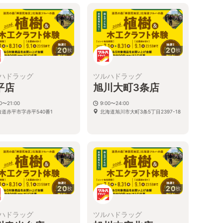
20
20
枚
枚
ハドラッグ
ツルハドラッグ
平店
旭川大町3条店
00〜21:00
9:00〜24:00
海道赤平市字赤平540番1
北海道旭川市大町3条5丁目2397-18
20
20
枚
枚
ハドラッグ
ツルハドラッグ