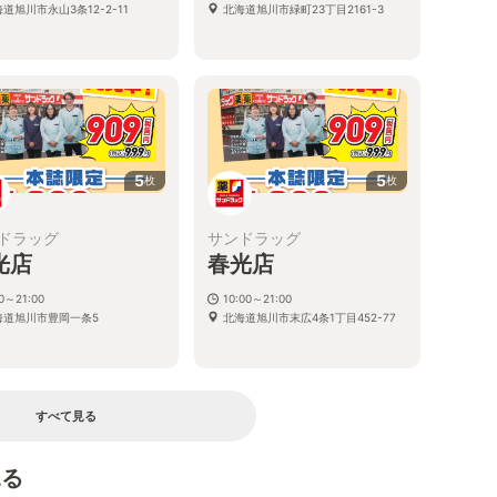
道旭川市永山3条12-2-11
北海道旭川市緑町23丁目2161-3
5
5
枚
枚
ドラッグ
サンドラッグ
光店
春光店
00～21:00
10:00～21:00
海道旭川市豊岡一条5
北海道旭川市末広4条1丁目452-77
すべて見る
見る