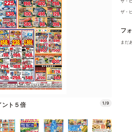
ザ・ビ
ザ・
フ
まだ
1/9
イント５倍