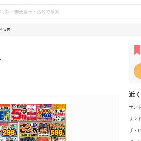
岡中央店
シ
近
サンド
サンド
ザ・ビ