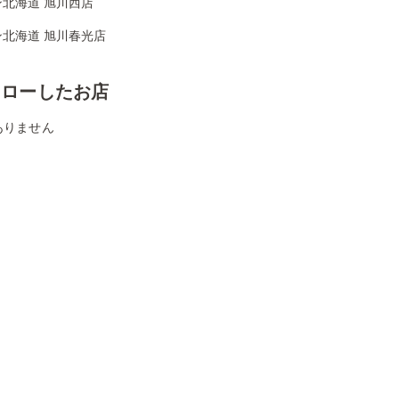
ン北海道 旭川西店
ン北海道 旭川春光店
ォローしたお店
ありません