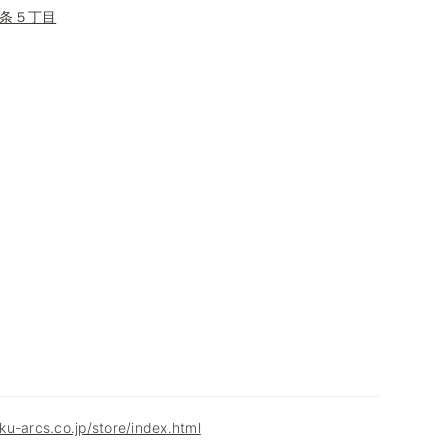
条５丁目
u-arcs.co.jp/store/index.html