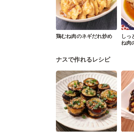
鶏むね肉のネギだれ炒め
しっ
ね肉
ナスで作れるレシピ