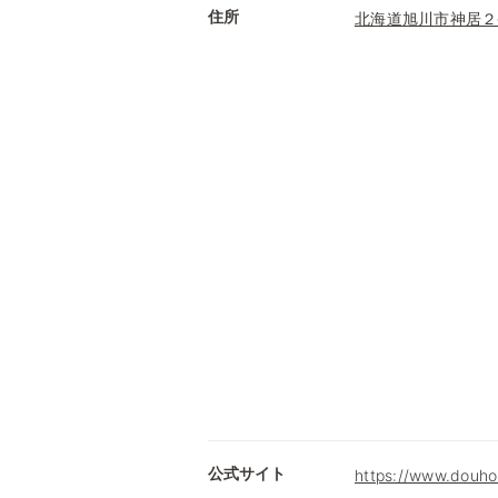
住所
北海道旭川市神居２
公式サイト
https://www.douhok