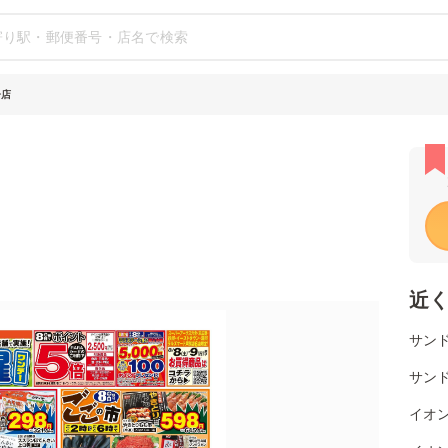
居店
近
サン
サンド
イオ