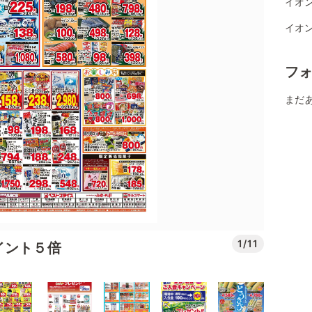
イオ
イオ
フ
まだ
1/11
イント５倍