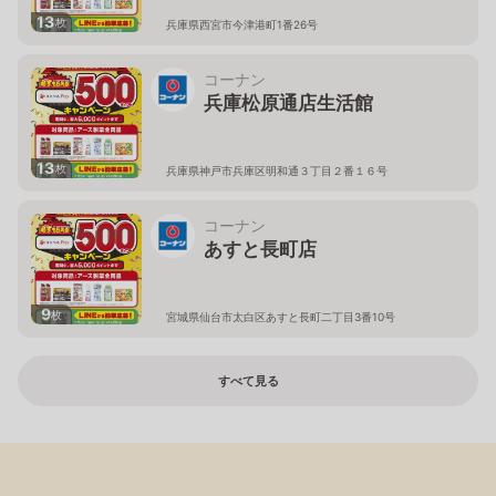
13
枚
兵庫県西宮市今津港町1番26号
コーナン
兵庫松原通店生活館
13
枚
兵庫県神戸市兵庫区明和通３丁目２番１６号
コーナン
あすと長町店
9
枚
宮城県仙台市太白区あすと長町二丁目3番10号
すべて見る