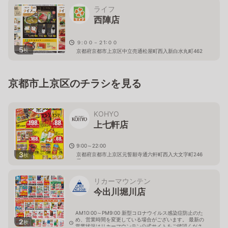
ライフ
西陣店
９:００－２1:００
5
枚
京都府京都市上京区中立売通松屋町西入新白水丸町462
京都市上京区のチラシを見る
KOHYO
上七軒店
9:00～22:00
3
京都府京都市上京区元誓願寺通六軒町西入大文字町246
枚
番
リカーマウンテン
今出川堀川店
AM10:00～PM9:00 新型コロナウイルス感染症防止のた
め、営業時間を変更している場合がございます。 最新の
2
枚
営業状況はリカーマウンテン公式サイトをご確認くださ