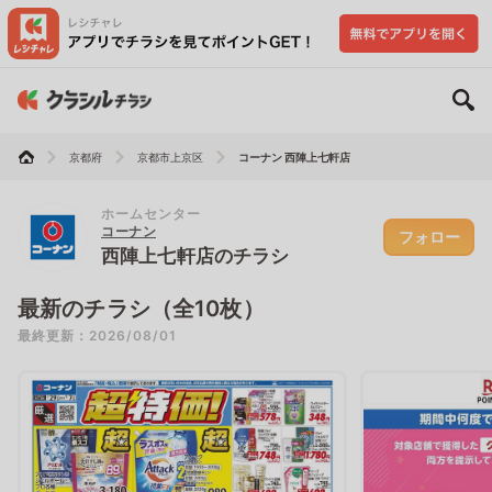
京都府
京都市上京区
コーナン 西陣上七軒店
ホームセンター
コーナン
フォロー
西陣上七軒店のチラシ
最新のチラシ（全10枚）
最終更新：2026/08/01