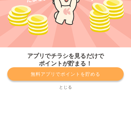
今すぐアプリをダウンロードする
アプリでチラシを見るだけで
ポイントが貯まる！
無料アプリでポイントを貯める
プライバシーポリシー
利用規約
運営会社
サービスに関してのお問い合わせ
チラシ掲載をお考えの方
とじる
Copyright© Kurashiru, Inc. All Rights Reserved.