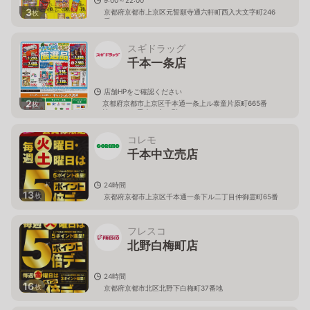
3
京都府京都市上京区元誓願寺通六軒町西入大文字町246
枚
番
スギドラッグ
千本一条店
店舗HPをご確認ください
2
京都府京都市上京区千本通一条上ル泰童片原町665番
枚
地 ハイツ千本一条１階
コレモ
千本中立売店
24時間
13
枚
京都府京都市上京区千本通一条下ル二丁目仲御霊町65番
フレスコ
北野白梅町店
24時間
16
枚
京都府京都市北区北野下白梅町37番地