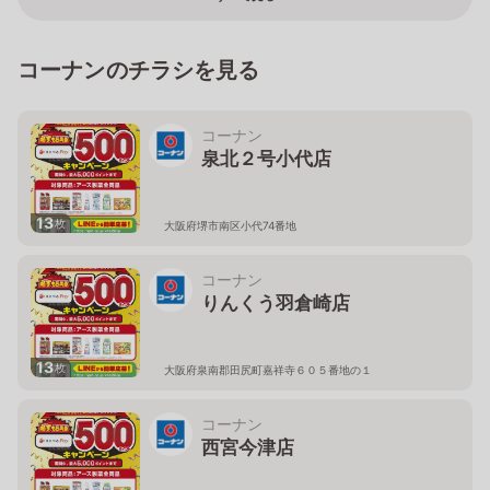
コーナンのチラシを見る
コーナン
泉北２号小代店
13
枚
大阪府堺市南区小代74番地
コーナン
りんくう羽倉崎店
13
枚
大阪府泉南郡田尻町嘉祥寺６０５番地の１
コーナン
西宮今津店