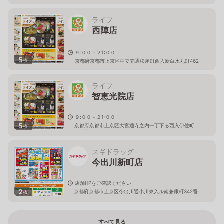
い。
京都府京都市上京区堀川今出川上ル南舟橋町382 三井ビ
ライフ
ル
西陣店
９:００－２1:００
5
枚
京都府京都市上京区中立売通松屋町西入新白水丸町462
ライフ
智恵光院店
９:００－２1:００
5
京都府京都市上京区大宮通寺之内一丁下る西入伊佐町
枚
212番3
スギドラッグ
今出川新町店
店舗HPをご確認ください
2
京都府京都市上京区今出川通小川東入ル南兼康町342番
枚
地1 デ･リード御所西101
すべて見る