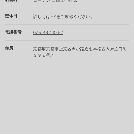
コーナン 西陣上七軒店
定休日
詳しくはHPをご確認ください。
電話番号
075-467-8557
住所
京都府京都市上京区今小路通七本松西入末之口町
９９９番地