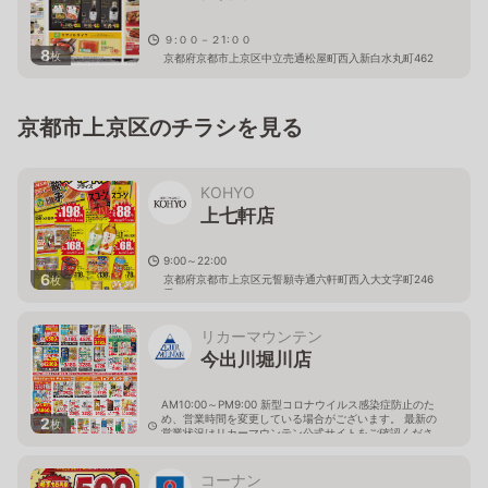
９:００－２1:００
8
枚
京都府京都市上京区中立売通松屋町西入新白水丸町462
京都市上京区のチラシを見る
KOHYO
上七軒店
9:00～22:00
6
京都府京都市上京区元誓願寺通六軒町西入大文字町246
枚
番
リカーマウンテン
今出川堀川店
AM10:00～PM9:00 新型コロナウイルス感染症防止のた
め、営業時間を変更している場合がございます。 最新の
2
枚
営業状況はリカーマウンテン公式サイトをご確認くださ
い。
京都府京都市上京区堀川今出川上ル南舟橋町382 三井ビ
コーナン
ル