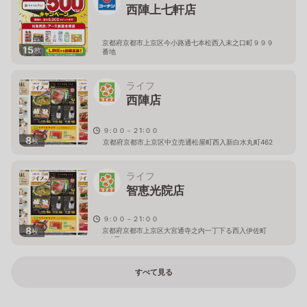
西陣上七軒店
京都府京都市上京区今小路通七本松西入末之口町９９９
15
枚
番地
ライフ
西陣店
９:００－２1:００
8
枚
京都府京都市上京区中立売通松屋町西入新白水丸町462
ライフ
智恵光院店
９:００－２1:００
8
京都府京都市上京区大宮通寺之内一丁下る西入伊佐町
枚
212番3
すべて見る