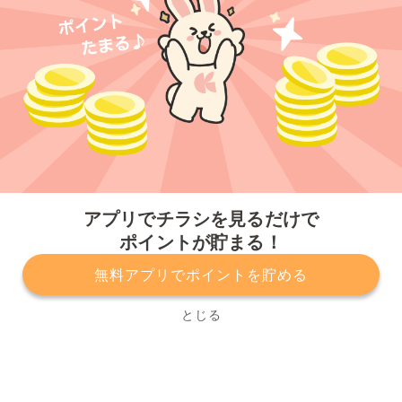
今すぐアプリをダウンロードする
アプリでチラシを見るだけで
ポイントが貯まる！
無料アプリでポイントを貯める
プライバシーポリシー
利用規約
運営会社
サービスに関してのお問い合わせ
チラシ掲載をお考えの方
とじる
Copyright© Kurashiru, Inc. All Rights Reserved.