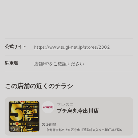
公式サイト
https://www.sugi-net.jp/stores/2002
駐車場
店舗HPをご確認ください
この店舗の近くのチラシ
フレスコ
プチ烏丸今出川店
24時間
10
枚
京都府京都市上京区今出川通室町東入今出川町313番地