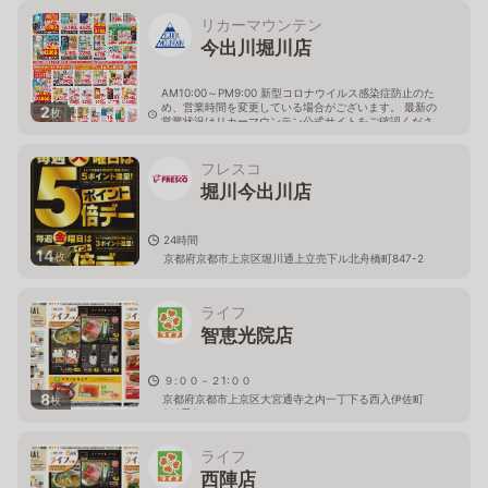
リカーマウンテン
今出川堀川店
AM10:00～PM9:00 新型コロナウイルス感染症防止のた
め、営業時間を変更している場合がございます。 最新の
2
枚
営業状況はリカーマウンテン公式サイトをご確認くださ
い。
京都府京都市上京区堀川今出川上ル南舟橋町382 三井ビ
フレスコ
ル
堀川今出川店
24時間
14
枚
京都府京都市上京区堀川通上立売下ル北舟橋町847-2
ライフ
智恵光院店
９:００－２1:００
8
京都府京都市上京区大宮通寺之内一丁下る西入伊佐町
枚
212番3
ライフ
西陣店