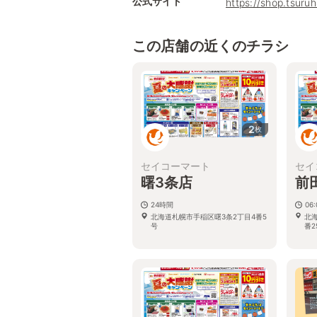
公式サイト
https://shop.tsuru
この店舗の近くのチラシ
2
枚
セイコーマート
セイ
曙3条店
前
24時間
06:
北海道札幌市手稲区曙3条2丁目4番5
北海
号
番2