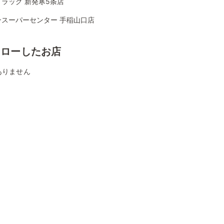
ラッグ 新発寒5条店
ンスーパーセンター 手稲山口店
ォローしたお店
ありません