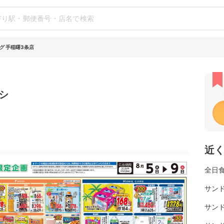
グ 手稲曙3条店
シ
近
全日
サンド
サン