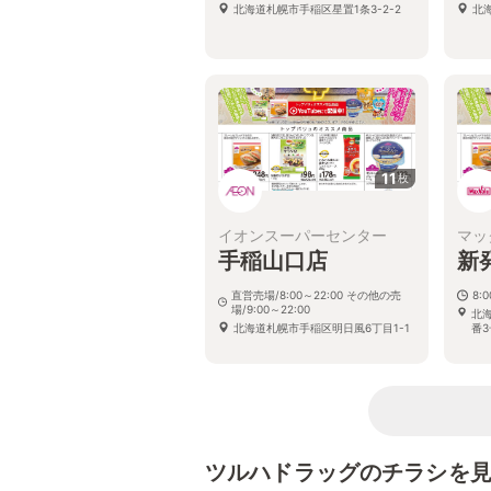
北海道札幌市手稲区星置1条3-2-2
北海
11
枚
イオンスーパーセンター
マッ
手稲山口店
新
直営売場/8:00～22:00 その他の売
8:
場/9:00～22:00
北
北海道札幌市手稲区明日風6丁目1-1
番3
ツルハドラッグのチラシを