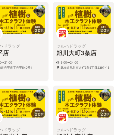
20
20
枚
枚
ハドラッグ
ツルハドラッグ
平店
旭川大町3条店
00〜21:00
9:00〜24:00
海道赤平市字赤平540番1
北海道旭川市大町3条5丁目2397-18
20
20
枚
枚
ハドラッグ
ツルハドラッグ