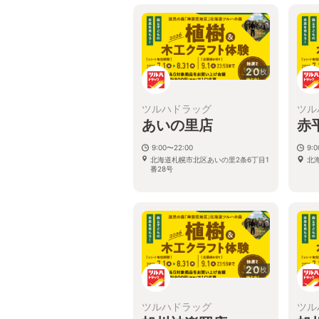
20
枚
ツルハドラッグ
ツル
あいの里店
赤
9:00〜22:00
9:
北海道札幌市北区あいの里2条6丁目1
北
番28号
20
枚
ツルハドラッグ
ツル