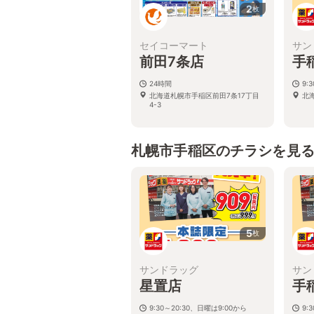
2
枚
セイコーマート
サン
前田7条店
手
24時間
9:
北海道札幌市手稲区前田7条17丁目
北海
4-3
札幌市手稲区のチラシを見
5
枚
サンドラッグ
サン
星置店
手
9:30～20:30、日曜は9:00から
9: