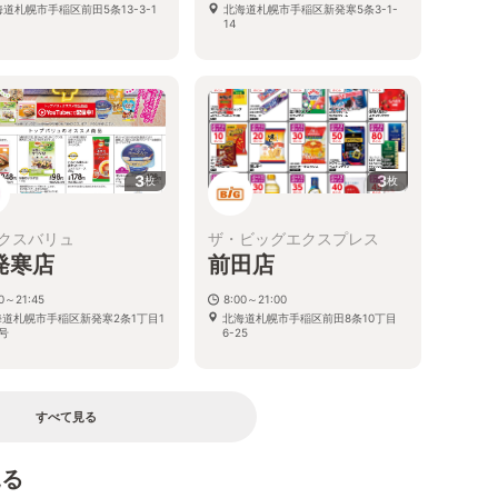
道札幌市手稲区前田5条13-3-1
北海道札幌市手稲区新発寒5条3-1-
14
3
3
枚
枚
クスバリュ
ザ・ビッグエクスプレス
発寒店
前田店
00～21:45
8:00～21:00
海道札幌市手稲区新発寒2条1丁目1
北海道札幌市手稲区前田8条10丁目
号
6-25
すべて見る
見る