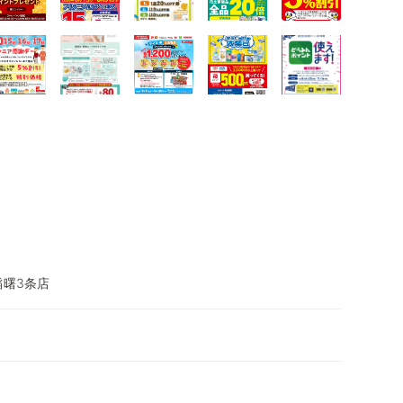
稲曙3条店