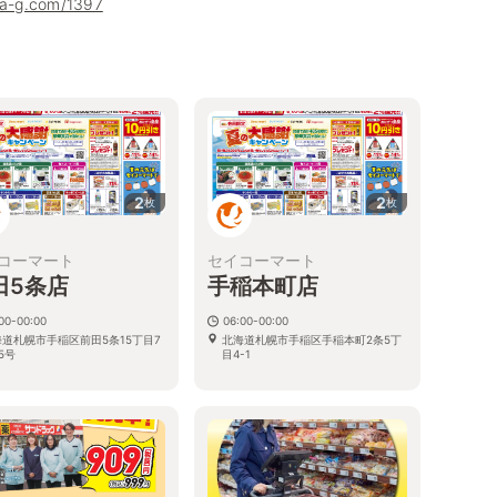
ha-g.com/1397
2
2
枚
枚
コーマート
セイコーマート
田5条店
手稲本町店
00-00:00
06:00-00:00
道札幌市手稲区前田5条15丁目7
北海道札幌市手稲区手稲本町2条5丁
5号
目4-1