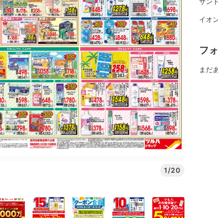
サンド
イオ
フ
まだ
1/20