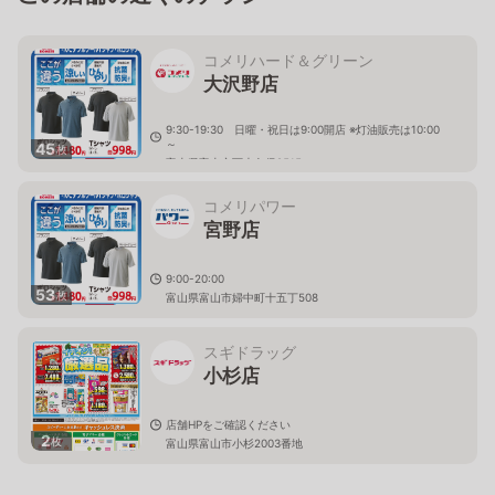
コメリハード＆グリーン
大沢野店
9:30-19:30 日曜・祝日は9:00開店 ※灯油販売は10:00
～
45
枚
富山県富山市下大久保2515
コメリパワー
宮野店
9:00-20:00
53
枚
富山県富山市婦中町十五丁508
スギドラッグ
小杉店
店舗HPをご確認ください
2
枚
富山県富山市小杉2003番地