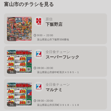
富山市のチラシを見る
原信
下飯野店
9:00 ～ 22:00
2
枚
富山県富山市下飯野356番地
全日食チェーン
スーパーフレック
09:30～20:30
1
枚
富山県富山市婦中町長沢４５８５－１
全日食チェーン
マルナミ
09:30～20:00
1
枚
富山県富山市呉羽町３９１８－１１８