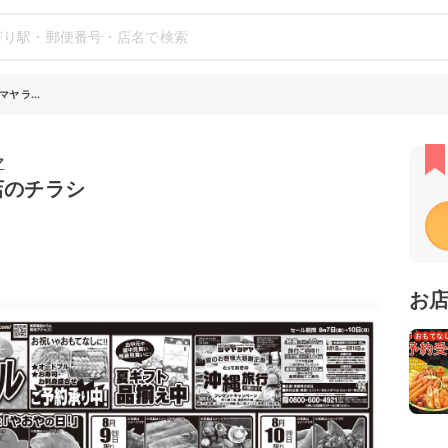
 ラ...
ヤ
店のチラシ
お