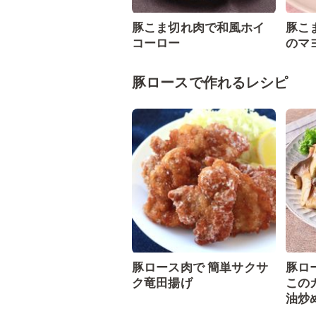
豚こま切れ肉で和風ホイ
豚こ
コーロー
のマ
豚ロースで作れるレシピ
豚ロース肉で 簡単サクサ
豚ロ
ク竜田揚げ
この
油炒