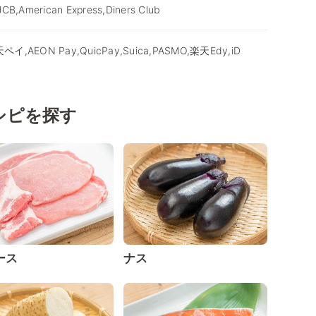
JCB,American Express,Diners Club
天ペイ,AEON Pay,QuicPay,Suica,PASMO,楽天Edy,iD
シピを探す
ース
ナス