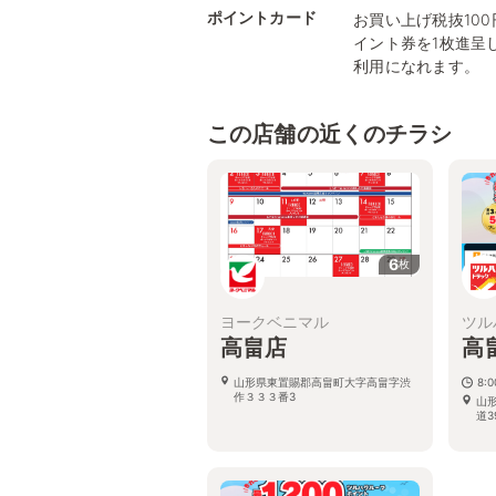
ポイントカード
お買い上げ税抜10
イント券を1枚進呈
利用になれます。
この店舗の近くのチラシ
6
枚
ヨークベニマル
ツル
高畠店
高
山形県東置賜郡高畠町大字高畠字渋
8:
作３３３番3
山
道3