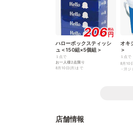
206
税込
円
ハローボックスティッシ
オキ
ュ＜150組×5個組＞
＞
１点で
１点で
お一人様2点限り
8月10
8月10日(月)まで
・汗ジ
店舗情報