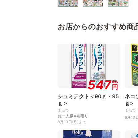
お店からのおすすめ商
547
税込
円
シュミテクト＜90ｇ・95
ネコ
ｇ＞
ｇ>
１点で
１点で
お一人様4点限り
8月10
8月10日(月)まで