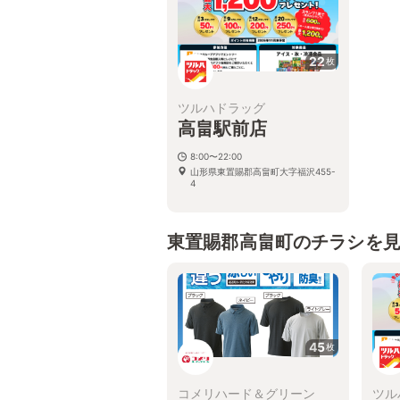
22
枚
ツルハドラッグ
高畠駅前店
8:00〜22:00
山形県東置賜郡高畠町大字福沢455-
4
東置賜郡高畠町のチラシを
45
枚
コメリハード＆グリーン
ツル