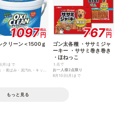
1097
767
税込
税込
円
円
シクリーン＜1500ｇ
ゴン太各種 ・ササミジャ
ーキー ・ササミ巻き巻き
・ほねっこ
１点で
日(月)まで
お一人様2点限り
ミ・黄ばみ・泥汚れ・キッ...
8月10日(月)まで
もっと見る