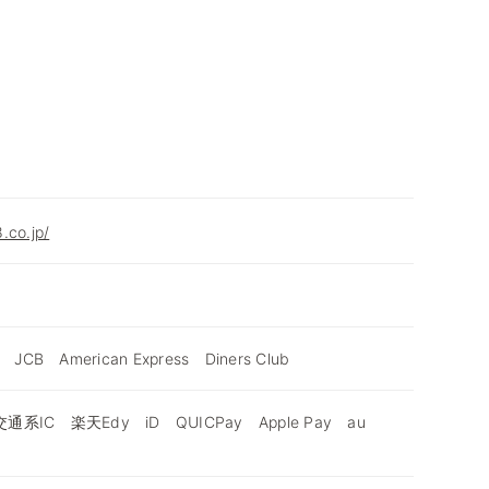
.co.jp/
 JCB American Express Diners Club
通系IC 楽天Edy iD QUICPay Apple Pay au