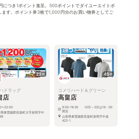
0円につき1ポイント進呈。500ポイントでダイユーエイトポ
します。ポイント券3枚で1,000円分のお買い物券としてご
22
45
枚
枚
ハドラッグ
コメリハード＆グリーン
畠店
高畠店
00〜22:00
9:00-19:30 10月～3月は19：00
閉店
形県東置賜郡高畠町大字泉岡字中
99
山形県東置賜郡高畠町泉岡字中道
422-1