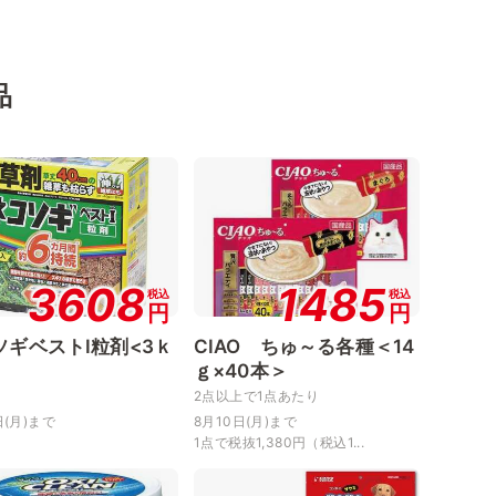
品
3608
1485
税込
税込
円
円
ソギベストⅠ粒剤<3ｋ
CIAO ちゅ～る各種＜14
ｇ×40本＞
2点以上で1点あたり
日(月)まで
8月10日(月)まで
1点で税抜1,380円（税込1...