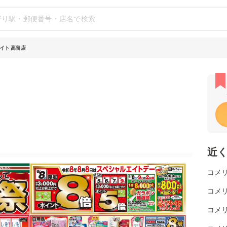
イト 高畠店
近
コメ
コメ
コメ