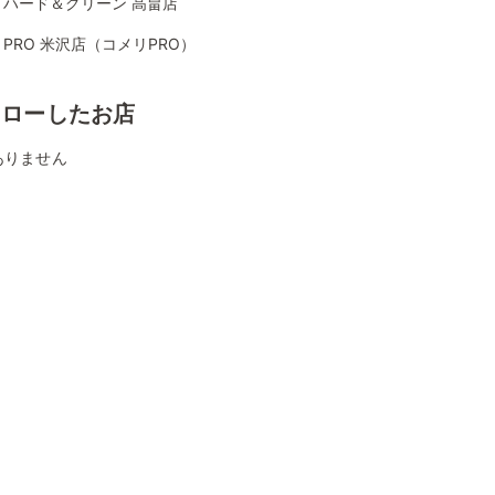
リハード＆グリーン 高畠店
PRO 米沢店（コメリPRO）
ォローしたお店
ありません