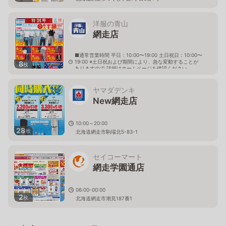
洋服の青山
網走店
■通常営業時間 平日：10:00〜19:00 土日祝日：10:00〜
19:00 ※土日祝および期間により、急な変動することが
8
枚
ありますので 詳細はホームページを確認ください
北海道網走市駒場北六丁目2番10号
ヤマダデンキ
New網走店
10:00～20:00
28
枚
北海道網走市駒場北5-83-1
セイコーマート
網走学園通店
06:00-00:00
2
枚
北海道網走市潮見187番1