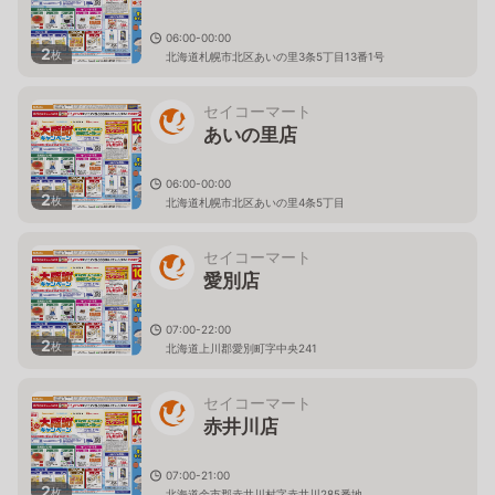
06:00-00:00
2
枚
北海道札幌市北区あいの里3条5丁目13番1号
セイコーマート
あいの里店
06:00-00:00
2
枚
北海道札幌市北区あいの里4条5丁目
セイコーマート
愛別店
07:00-22:00
2
枚
北海道上川郡愛別町字中央241
セイコーマート
赤井川店
07:00-21:00
2
枚
北海道余市郡赤井川村字赤井川285番地