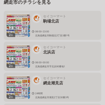
網走市のチラシを見る
セイコーマート
駒場北店
06:00-23:00
2
枚
北海道網走市駒場北3丁目3番1号
セイコーマート
北浜店
06:00-00:00
2
枚
北海道網走市字北浜90番地1
セイコーマート
網走潮見店
24時間
2
枚
北海道網走市潮見2丁目30番3号