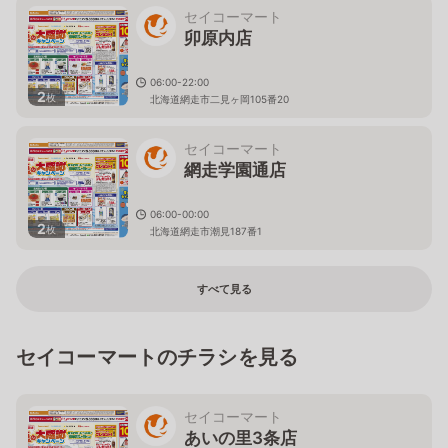
セイコーマート
卯原内店
06:00-22:00
2
枚
北海道網走市二見ヶ岡105番20
セイコーマート
網走学園通店
06:00-00:00
2
枚
北海道網走市潮見187番1
すべて見る
セイコーマートのチラシを見る
セイコーマート
あいの里3条店