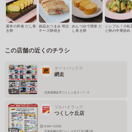
基本の和食 だし巻
絶品おつまみ 明太
めんつゆで簡単 だ
シンプル！小松
き卵
チーズ卵焼き
し巻き卵
と卵の中華炒め
この店舗の近くのチラシ
オートバックス
網走
3
枚
北海道網走市つくしヶ丘２−７−２
ツルハドラッグ
つくしケ丘店
9:00〜23:00
20
枚
北海道網走市つくしケ丘1丁目3番1号