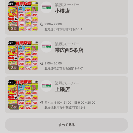
業務スーパー
小樽店
9:00～22:00
3
枚
北海道小樽市稲穂5丁目10-1
業務スーパー
帯広西5条店
9:00～20:00
3
枚
北海道帯広市西5条南18-7-7
業務スーパー
上磯店
月～土:9:00～21:00 日:9:00～20:00
3
枚
北海道北斗市七重浜7丁目12-1
すべて見る