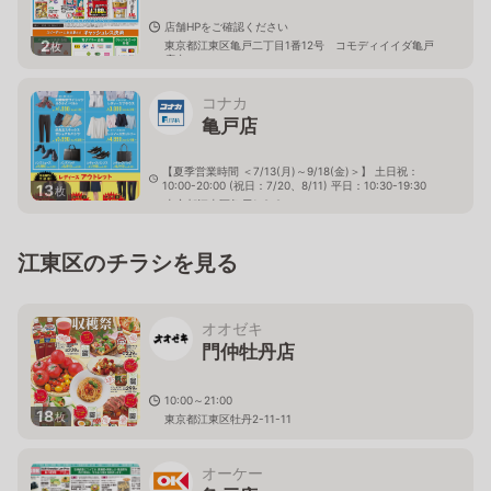
店舗HPをご確認ください
2
東京都江東区亀戸二丁目1番12号 コモディイイダ亀戸
枚
店内
コナカ
亀戸店
【夏季営業時間 ＜7/13(月)～9/18(金)＞】 土日祝：
10:00-20:00 (祝日：7/20、8/11) 平日：10:30-19:30
13
枚
東京都江東区亀戸1-8-9
江東区のチラシを見る
オオゼキ
門仲牡丹店
10:00～21:00
18
枚
東京都江東区牡丹2-11-11
オーケー