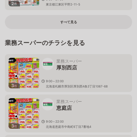
2
枚
東京都江東区平野2-11-5
すべて見る
業務スーパーのチラシを見る
業務スーパー
厚別西店
9:00～22:00
3
枚
北海道札幌市厚別区厚別西4条3丁目1067-68
業務スーパー
恵庭店
9:00～22:00
3
枚
北海道恵庭市中島町6丁目7番地4