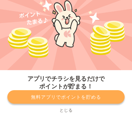
今すぐアプリをダウンロードする
アプリでチラシを見るだけで
ポイントが貯まる！
無料アプリでポイントを貯める
プライバシーポリシー
利用規約
運営会社
サービスに関してのお問い合わせ
チラシ掲載をお考えの方
とじる
Copyright© Kurashiru, Inc. All Rights Reserved.