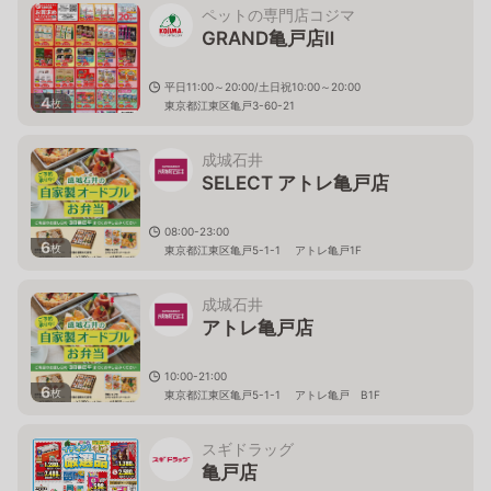
ペットの専門店コジマ
GRAND亀戸店Ⅱ
平日11:00～20:00/土日祝10:00～20:00
4
枚
東京都江東区亀戸3-60-21
成城石井
SELECT アトレ亀戸店
08:00-23:00
6
枚
東京都江東区亀戸5-1-1 アトレ亀戸1F
成城石井
アトレ亀戸店
10:00-21:00
6
枚
東京都江東区亀戸5-1-1 アトレ亀戸 B1F
スギドラッグ
亀戸店