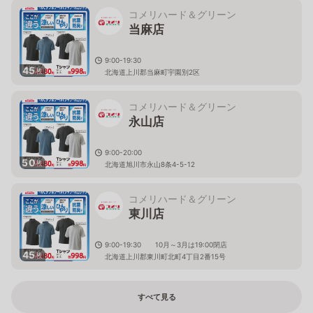
コメリハード＆グリーン
当麻店
9:00-19:30
45
枚
北海道上川郡当麻町宇園別2区
コメリハード＆グリーン
永山店
9:00-20:00
50
枚
北海道旭川市永山8条4-5-12
コメリハード＆グリーン
東川店
9:00-19:30 10月～3月は19:00閉店
45
枚
北海道上川郡東川町北町4丁目2番15号
すべて見る