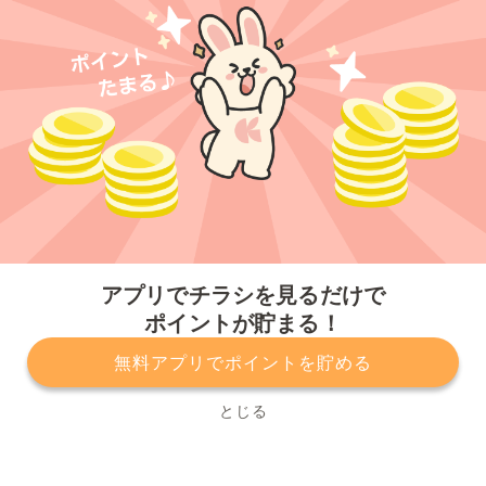
今すぐアプリをダウンロードする
アプリでチラシを見るだけで
ポイントが貯まる！
無料アプリでポイントを貯める
プライバシーポリシー
利用規約
運営会社
サービスに関してのお問い合わせ
チラシ掲載をお考えの方
とじる
Copyright© Kurashiru, Inc. All Rights Reserved.