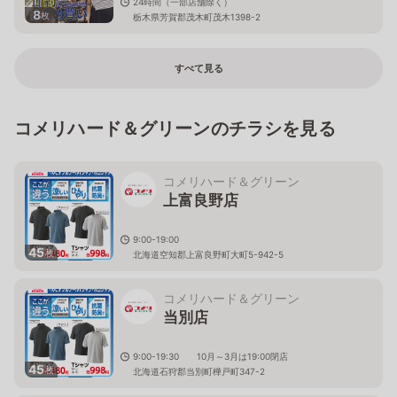
24時間（一部店舗除く）
8
枚
栃木県芳賀郡茂木町茂木1398-2
すべて見る
コメリハード＆グリーンのチラシを見る
コメリハード＆グリーン
上富良野店
9:00-19:00
45
枚
北海道空知郡上富良野町大町5-942-5
コメリハード＆グリーン
当別店
9:00-19:30 10月～3月は19:00閉店
45
枚
北海道石狩郡当別町樺戸町347-2