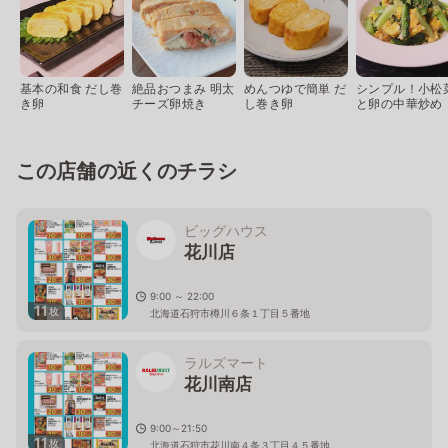
基本の和食 だし巻
絶品おつまみ 明太
めんつゆで簡単 だ
シンプル！小松
き卵
チーズ卵焼き
し巻き卵
と卵の中華炒め
この店舗の近くのチラシ
ビッグハウス
花川店
9:00 ～ 22:00
11
枚
北海道石狩市樽川６条１丁目５番地
ラルズマート
花川南店
9:00～21:50
11
枚
北海道石狩市花川南４条３丁目４５番地