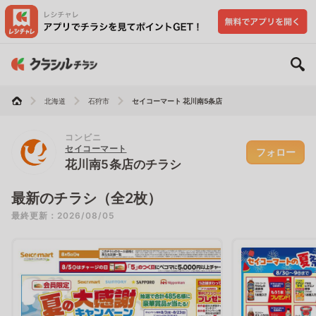
北海道
石狩市
セイコーマート 花川南5条店
コンビニ
セイコーマート
フォロー
花川南5条店のチラシ
最新のチラシ（全2枚）
最終更新：2026/08/05