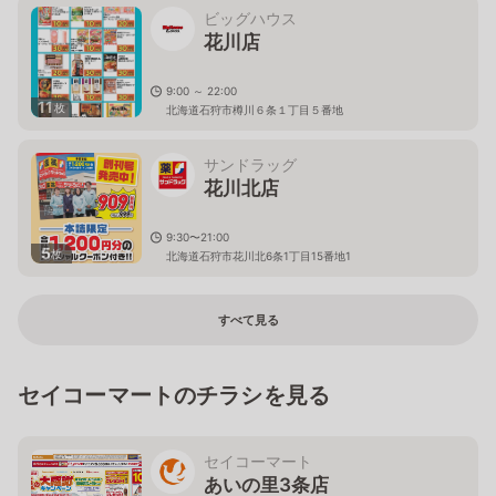
ビッグハウス
花川店
9:00 ～ 22:00
11
枚
北海道石狩市樽川６条１丁目５番地
サンドラッグ
花川北店
9:30〜21:00
5
枚
北海道石狩市花川北6条1丁目15番地1
すべて見る
セイコーマートのチラシを見る
セイコーマート
あいの里3条店