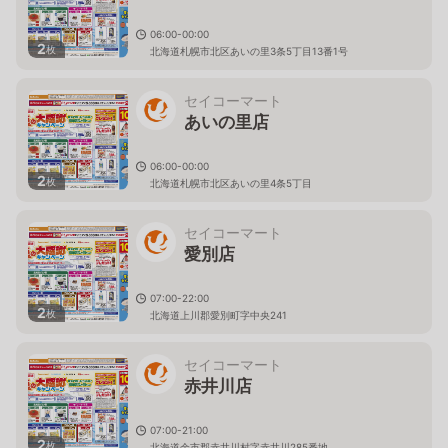
06:00-00:00
2
枚
北海道札幌市北区あいの里3条5丁目13番1号
セイコーマート
あいの里店
06:00-00:00
2
枚
北海道札幌市北区あいの里4条5丁目
セイコーマート
愛別店
07:00-22:00
2
枚
北海道上川郡愛別町字中央241
セイコーマート
赤井川店
07:00-21:00
2
枚
北海道余市郡赤井川村字赤井川285番地