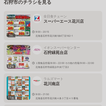
石狩市のチラシを見る
全日食チェーン
スーパーエース花川店
9:00～20:15
1
枚
北海道石狩市花川南1条6丁目162-1
イオンスーパーセンター
石狩緑苑台店
１階食品売場/8:00～22:00 その他の売場/9:00～22:00
12
枚
北海道石狩市緑苑台中央1丁目2
ラルズマート
花川南店
9:00～21:50
11
枚
北海道石狩市花川南４条３丁目４５番地