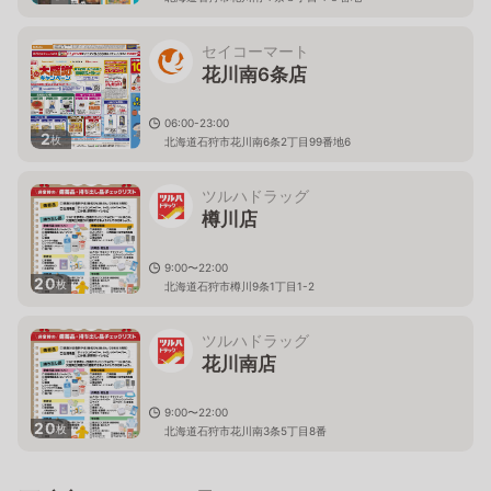
セイコーマート
花川南6条店
06:00-23:00
2
枚
北海道石狩市花川南6条2丁目99番地6
ツルハドラッグ
樽川店
9:00〜22:00
20
枚
北海道石狩市樽川9条1丁目1-2
ツルハドラッグ
花川南店
9:00〜22:00
20
枚
北海道石狩市花川南3条5丁目8番