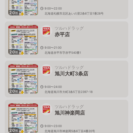
9:00〜22:00
20
枚
北海道札幌市北区あいの里2条6丁目1番28号
ツルハドラッグ
赤平店
9:00〜21:00
20
枚
北海道赤平市字赤平540番1
ツルハドラッグ
旭川大町3条店
9:00〜24:00
20
枚
北海道旭川市大町3条5丁目2397-18
ツルハドラッグ
旭川神楽岡店
9:00〜23:00
20
枚
北海道旭川市神楽岡5条6丁目4番20号