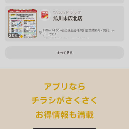
ツルハドラッグ
旭川末広北店
9:00～24:00 ※自己採血受付:調剤営業時間内・調剤コー
ナーにて！
20
枚
北海道旭川市末広1条10丁目1番20号
すべて見る