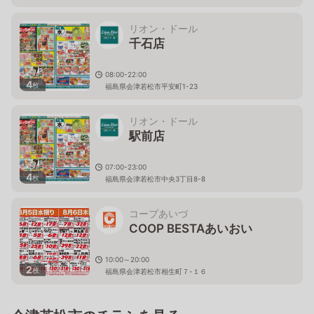
リオン・ドール
千石店
08:00-22:00
4
枚
福島県会津若松市平安町1-23
リオン・ドール
駅前店
07:00-23:00
4
枚
福島県会津若松市中央3丁目8-8
コープあいづ
COOP BESTAあいおい
10:00～20:00
2
枚
福島県会津若松市相生町７-１６