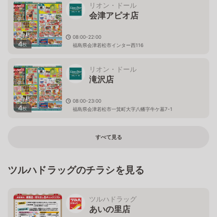
リオン・ドール
会津アピオ店
08:00-22:00
4
枚
福島県会津若松市インター西116
リオン・ドール
滝沢店
08:00-23:00
4
枚
福島県会津若松市一箕町大字八幡字牛ケ墓7-1
すべて見る
ツルハドラッグのチラシを見る
ツルハドラッグ
あいの里店