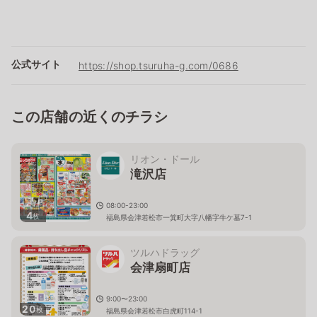
公式サイト
https://shop.tsuruha-g.com/0686
この店舗の近くのチラシ
リオン・ドール
滝沢店
08:00-23:00
4
枚
福島県会津若松市一箕町大字八幡字牛ケ墓7-1
ツルハドラッグ
会津扇町店
9:00〜23:00
20
枚
福島県会津若松市白虎町114-1