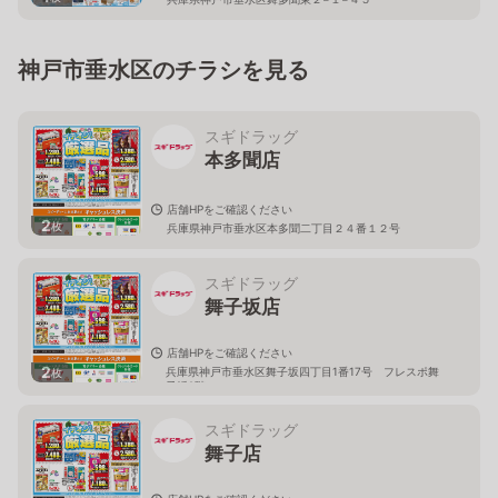
神戸市垂水区のチラシを見る
スギドラッグ
本多聞店
店舗HPをご確認ください
2
枚
兵庫県神戸市垂水区本多聞二丁目２４番１２号
スギドラッグ
舞子坂店
店舗HPをご確認ください
2
兵庫県神戸市垂水区舞子坂四丁目1番17号 フレスポ舞
枚
子坂2階
スギドラッグ
舞子店