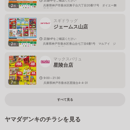
店舗HPをご確認ください
2
兵庫県神戸市垂水区舞子台六丁目20番17号 ダイエー舞
枚
子店1階
スギドラッグ
ジェームス山店
店舗HPをご確認ください
2
兵庫県神戸市垂水区青山台七丁目6番1号 マルアイ ジ
枚
ェームス山店1階
マックスバリュ
星陵台店
9:00～21:30
7
枚
兵庫県神戸市垂水区星陵台4-4-31
すべて見る
ヤマダデンキのチラシを見る