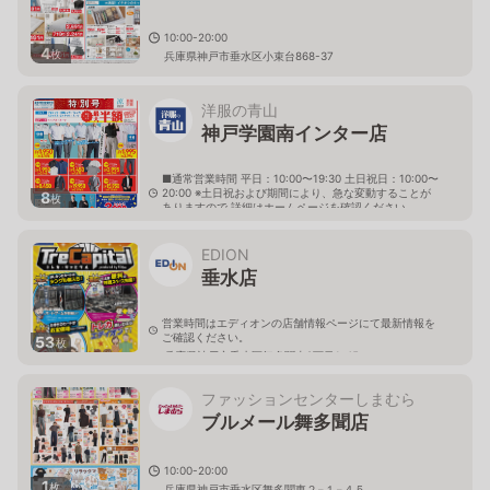
10:00-20:00
4
枚
兵庫県神戸市垂水区小束台868-37
洋服の青山
神戸学園南インター店
■通常営業時間 平日：10:00〜19:30 土日祝日：10:00〜
20:00 ※土日祝および期間により、急な変動することが
8
枚
ありますので 詳細はホームページを確認ください
兵庫県神戸市垂水区舞多聞西八丁目6番3号
EDION
垂水店
営業時間はエディオンの店舗情報ページにて最新情報を
ご確認ください。
53
枚
兵庫県神戸市垂水区舞多聞東2丁目1-45
ファッションセンターしまむら
ブルメール舞多聞店
10:00-20:00
1
枚
兵庫県神戸市垂水区舞多聞東２−１−４５