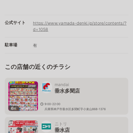
公式サイト
https://www.yamada-denki.jp/store/contents/?
d=1058
駐車場
有
この店舗の近くのチラシ
mandai
垂水多聞店
9:00-22:00
6
枚
兵庫県神戸市垂水区多聞町字小束山868-1376
ニトリ
垂水店