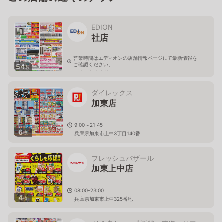
EDION
社店
営業時間はエディオンの店舗情報ページにて最新情報を
ご確認ください。
54
枚
兵庫県加東市社1212-2
ダイレックス
加東店
9:00～21:45
6
枚
兵庫県加東市上中3丁目140番
フレッシュバザール
加東上中店
08:00-23:00
4
枚
兵庫県加東市上中325番地