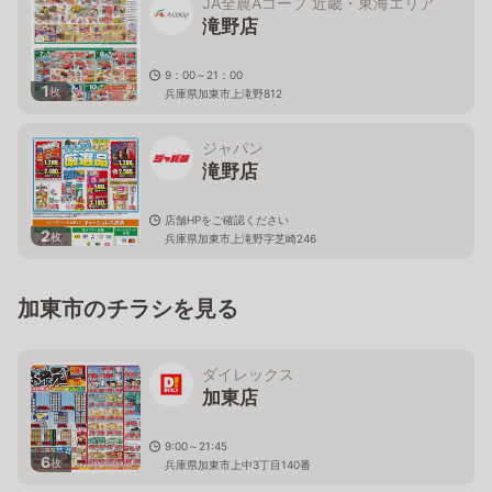
JA全農Aコープ 近畿・東海エリア
滝野店
9：00～21：00
1
枚
兵庫県加東市上滝野812
ジャパン
滝野店
店舗HPをご確認ください
2
枚
兵庫県加東市上滝野字芝崎246
加東市のチラシを見る
ダイレックス
加東店
9:00～21:45
6
枚
兵庫県加東市上中3丁目140番