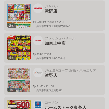
ジャパン
滝野店
店舗HPをご確認ください
2
枚
兵庫県加東市上滝野字芝崎246
フレッシュバザール
加東上中店
08:00-23:00
4
枚
兵庫県加東市上中325番地
JA全農Aコープ 近畿・東海エリア
滝野店
9：00～21：00
1
枚
兵庫県加東市上滝野812
コーナン
ホームストック東条店