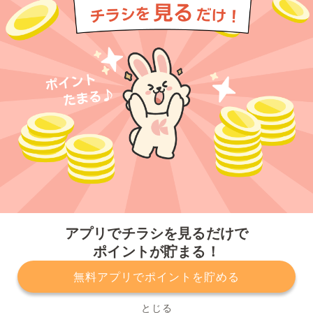
今すぐアプリをダウンロードする
アプリでチラシを見るだけで
ポイントが貯まる！
無料アプリでポイントを貯める
プライバシーポリシー
利用規約
運営会社
サービスに関してのお問い合わせ
チラシ掲載をお考えの方
とじる