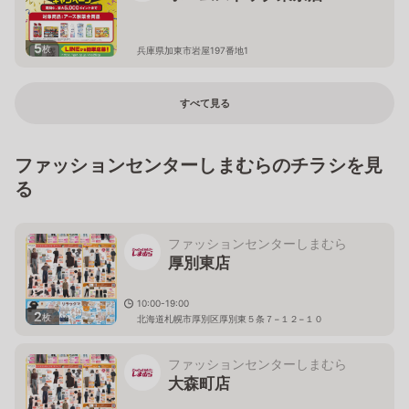
5
枚
兵庫県加東市岩屋197番地1
すべて見る
ファッションセンターしまむらのチラシを見
る
ファッションセンターしまむら
厚別東店
10:00-19:00
2
枚
北海道札幌市厚別区厚別東５条７−１２−１０
ファッションセンターしまむら
大森町店