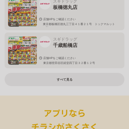
スギドラッグ
板橋徳丸店
店舗HPをご確認ください
2
東京都板橋区徳丸三丁目４１番２１号 トックマルット
枚
１階
スギドラッグ
千歳船橋店
店舗HPをご確認ください
2
枚
東京都世田谷区経堂四丁目３２番１２号
すべて見る