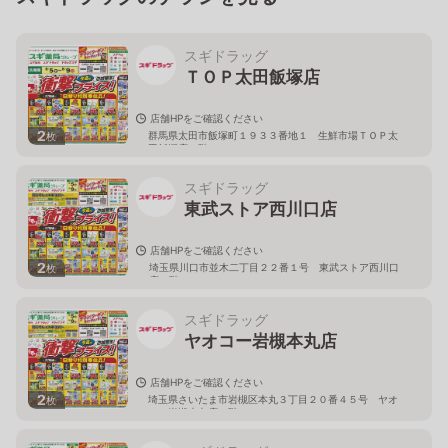
スギドラッグ
ＴＯＰ太田飯塚店
店舗HPをご確認ください
2
群馬県太田市飯塚町１９３３番地１ 生鮮市場ＴＯＰ太
枚
田飯塚店１階
スギドラッグ
東武ストア西川口店
店舗HPをご確認ください
2
埼玉県川口市並木二丁目２２番１号 東武ストア西川口
枚
店２階
スギドラッグ
ヤオコー岩槻本丸店
店舗HPをご確認ください
2
埼玉県さいたま市岩槻区本丸３丁目２０番４５号 ヤオ
枚
コー岩槻本丸店２階