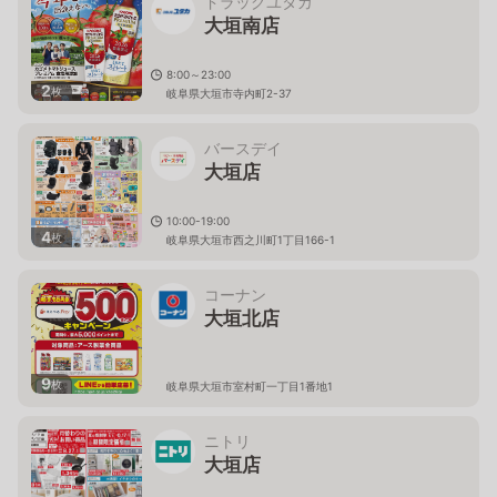
ドラッグユタカ
大垣南店
8:00～23:00
2
枚
岐阜県大垣市寺内町2-37
バースデイ
大垣店
10:00-19:00
4
枚
岐阜県大垣市西之川町1丁目166-1
コーナン
大垣北店
9
枚
岐阜県大垣市室村町一丁目1番地1
ニトリ
大垣店