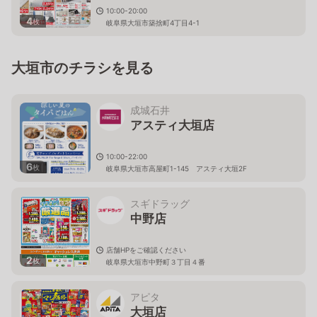
10:00-20:00
4
枚
岐阜県大垣市築捨町4丁目4-1
大垣市のチラシを見る
成城石井
アスティ大垣店
10:00-22:00
6
枚
岐阜県大垣市高屋町1-145 アスティ大垣2F
スギドラッグ
中野店
店舗HPをご確認ください
2
枚
岐阜県大垣市中野町３丁目４番
アピタ
大垣店