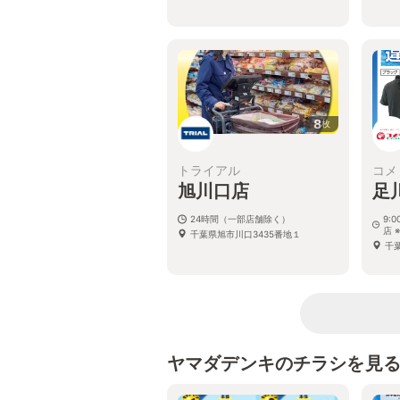
8
枚
トライアル
コメ
旭川口店
足
24時間（一部店舗除く）
9:
店 
千葉県旭市川口3435番地１
千
ヤマダデンキのチラシを見