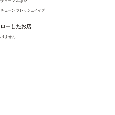
食チェーン みきや
食チェーン フレッシュイイダ
ォローしたお店
ありません