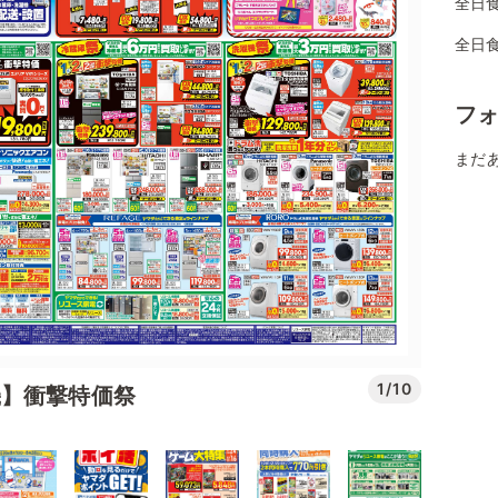
全日
全日
フ
まだ
1/10
機】衝撃特価祭