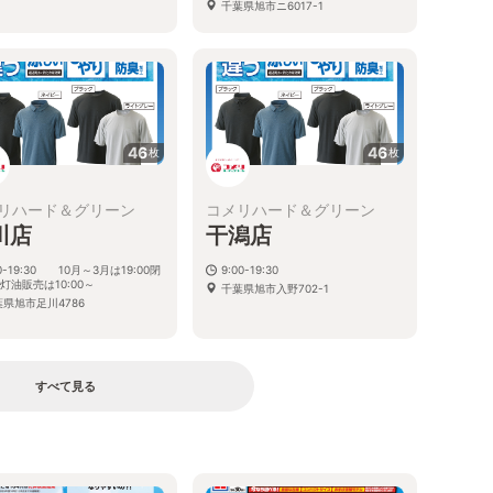
千葉県旭市ニ6017-1
46
46
枚
枚
リハード＆グリーン
コメリハード＆グリーン
川店
干潟店
00-19:30 10月～3月は19:00閉
9:00-19:30
※灯油販売は10:00～
千葉県旭市入野702-1
葉県旭市足川4786
すべて見る
る