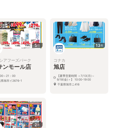
5
13
枚
枚
シアフーズパーク
コナカ
サンモール店
旭店
00～21：00
【夏季営業時間 ＜7/13(月)～
9/18(金)＞】 10:00-19:00
県旭市イ2676-1
千葉県旭市ニ416
2
枚