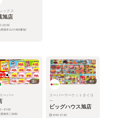
レックス
葉旭店
0-22:00
県旭市ロの1465番地1
3
4
枚
枚
スーパー
スーパーマーケットタイヨ
店
ー
ビッグハウス旭店
00～21:00
県旭市二3092
9:00-21:30