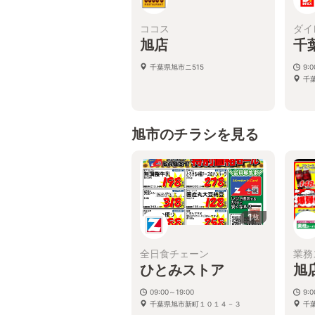
ココス
ダイ
旭店
千
千葉県旭市ニ515
9:0
千葉
旭市のチラシを見る
1
枚
全日食チェーン
業務
ひとみストア
旭
09:00～19:00
9:
千葉県旭市新町１０１４－３
千葉