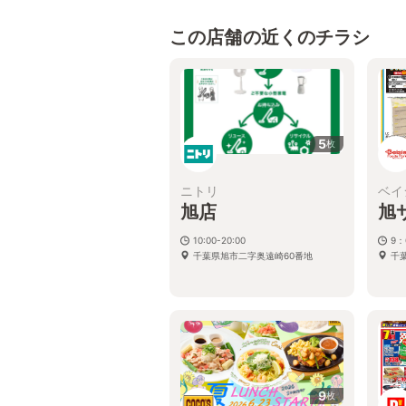
この店舗の近くのチラシ
5
枚
ニトリ
ベイ
旭店
旭
10:00-20:00
9：
千葉県旭市二字奥遠崎60番地
千葉
9
枚