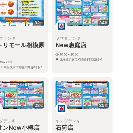
32
34
枚
枚
ダデンキ
ヤマダデンキ
トリモール相模原
New恵庭店
10:00～20:00
北海道恵庭市柏陽町3丁目266-1
00～21:00
奈川県相模原市南区大野台6丁目1
号
28
25
枚
枚
ダデンキ
ヤマダデンキ
オンNew小樽店
石狩店