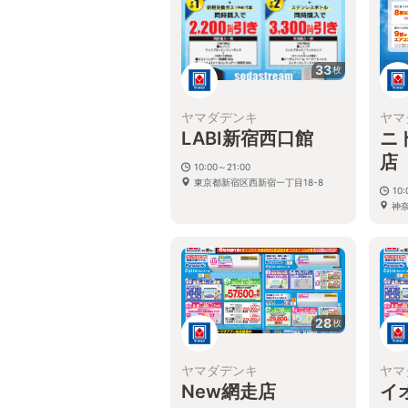
33
枚
ヤマダデンキ
ヤマ
LABI新宿西口館
ニ
店
10:00～21:00
東京都新宿区西新宿一丁目18-8
10:
神
番1
28
枚
ヤマダデンキ
ヤマ
New網走店
イ