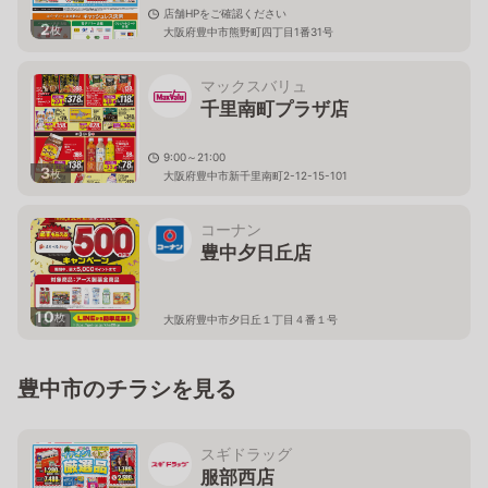
店舗HPをご確認ください
2
枚
大阪府豊中市熊野町四丁目1番31号
マックスバリュ
千里南町プラザ店
9:00～21:00
3
枚
大阪府豊中市新千里南町2-12-15-101
コーナン
豊中夕日丘店
10
枚
大阪府豊中市夕日丘１丁目４番１号
豊中市のチラシを見る
スギドラッグ
服部西店