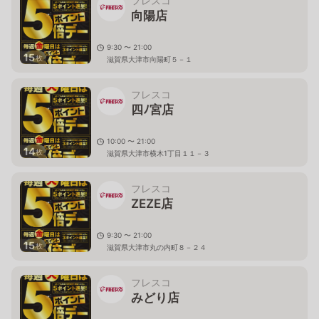
フレスコ
向陽店
9:30 〜 21:00
15
枚
滋賀県大津市向陽町５－１
フレスコ
四ﾉ宮店
10:00 〜 21:00
14
枚
滋賀県大津市横木1丁目１１－３
フレスコ
ZEZE店
9:30 〜 21:00
15
枚
滋賀県大津市丸の内町８－２４
フレスコ
みどり店