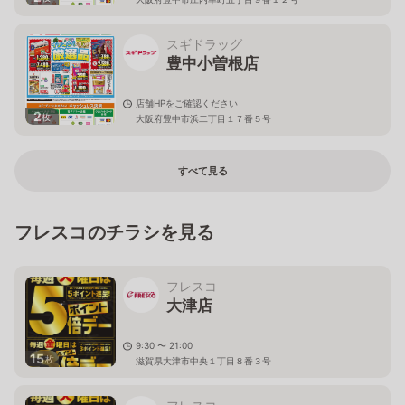
スギドラッグ
豊中小曽根店
店舗HPをご確認ください
2
枚
大阪府豊中市浜二丁目１７番５号
すべて見る
フレスコのチラシを見る
フレスコ
大津店
9:30 〜 21:00
15
枚
滋賀県大津市中央１丁目８番３号