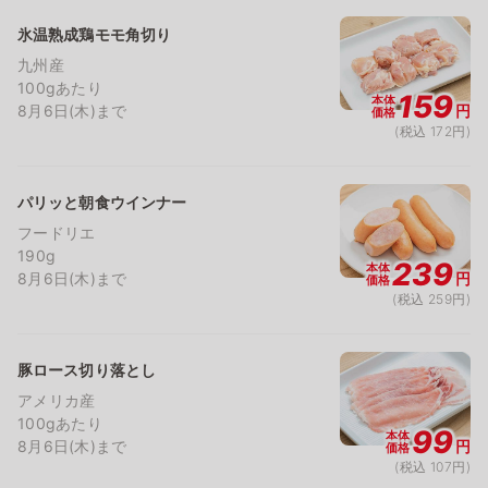
氷温熟成鶏モモ角切り
九州産
100gあたり
159
本体
8月6日(木)まで
円
価格
(税込 172円)
パリッと朝食ウインナー
フードリエ
190g
239
本体
8月6日(木)まで
円
価格
(税込 259円)
豚ロース切り落とし
アメリカ産
100gあたり
99
本体
8月6日(木)まで
円
価格
(税込 107円)