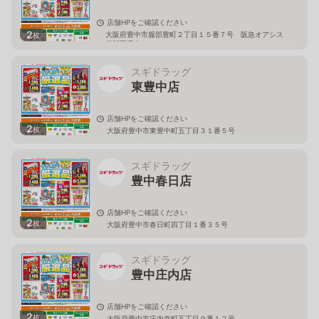
店舗HPをご確認ください
2
大阪府豊中市服部豊町２丁目１５番７号 阪急オアシス
枚
服部西店内
スギドラッグ
東豊中店
店舗HPをご確認ください
2
枚
大阪府豊中市東豊中町五丁目３１番５号
スギドラッグ
豊中春日店
店舗HPをご確認ください
2
枚
大阪府豊中市春日町四丁目１番３５号
スギドラッグ
豊中庄内店
店舗HPをご確認ください
2
枚
大阪府豊中市庄内幸町五丁目９番１２号