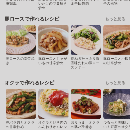
淋鶏風
いたけのマヨ焼き
ま辛回鍋肉
芋の煮物
炒め
豚ロースで作れるレシピ
もっと見る
豚ロースの南蛮焼
豚ロースとじゃが
長ねぎたっぷり塩
豚ロースと小松
き
いもの甘辛炒め
香味だれの豚ロー
の甘辛炒め
スソテー
オクラで作れるレシピ
もっと見る
豚バラ肉とオクラ
オクラとひき肉の
照りうま！オクラ
つるっと美味し
の甘辛炒め
ふんわりオムレツ
の豚バラ巻き
い！豆腐のオク