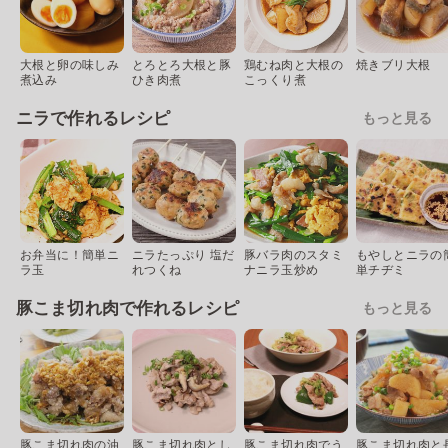
大根と卵の味しみ
とろとろ大根と豚
鶏むね肉と大根の
焼きブリ大根
煮込み
ひき肉煮
こっくり煮
ニラで作れるレシピ
もっと見る
お弁当に！簡単ニ
ニラたっぷり 塩だ
豚バラ肉のスタミ
もやしとニラの
ラ玉
れつくね
ナニラ玉炒め
単チヂミ
豚こま切れ肉で作れるレシピ
もっと見る
豚こま切れ肉の油
豚こま切れ肉とし
豚こま切れ肉でう
豚こま切れ肉と