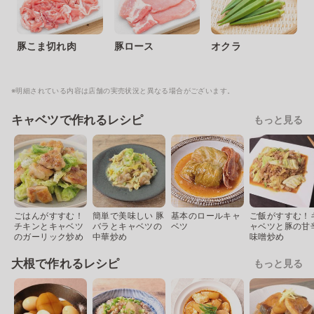
豚こま切れ肉
豚ロース
オクラ
※明細されている内容は店舗の実売状況と異なる場合がございます。
キャベツで作れるレシピ
もっと見る
ごはんがすすむ！
簡単で美味しい 豚
基本のロールキャ
ご飯がすすむ！
チキンとキャベツ
バラとキャベツの
ベツ
ャベツと豚の甘
のガーリック炒め
中華炒め
味噌炒め
大根で作れるレシピ
もっと見る