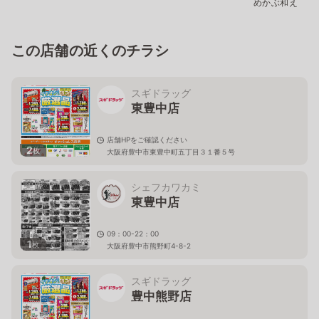
めかぶ和え
この店舗の近くのチラシ
スギドラッグ
東豊中店
店舗HPをご確認ください
2
枚
大阪府豊中市東豊中町五丁目３１番５号
シェフカワカミ
東豊中店
09：00-22：00
1
枚
大阪府豊中市熊野町4-8-2
スギドラッグ
豊中熊野店