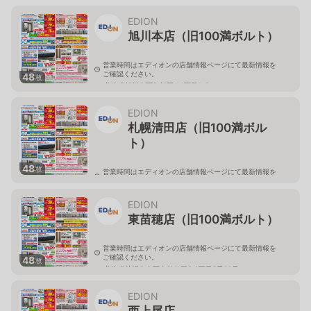
北海道旭川市永山二条3-1-15
EDION
旭川本店（旧100満ボルト）
営業時間はエディオンの店舗情報ページにて最新情報を
ご確認ください。
48
枚
北海道旭川市西御料五条1丁目1-5
EDION
札幌清田店（旧100満ボル
ト）
48
枚
営業時間はエディオンの店舗情報ページにて最新情報を
ご確認ください。
北海道札幌市清田区真栄56
EDION
東苗穂店（旧100満ボルト）
営業時間はエディオンの店舗情報ページにて最新情報を
ご確認ください。
48
枚
北海道札幌市東区東苗穂三条2丁目5番20号
EDION
西上尾店