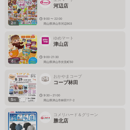
河辺店
9:00 〜 22:00
2
枚
岡山県津山市河辺903
ゆめマート
津山店
9:00-21:30
4
枚
岡山県津山市伏見町50
おかやまコープ
コープ林田
9:30～21:00
5
枚
岡山県津山市林田117-2
コメリハード＆グリーン
勝北店