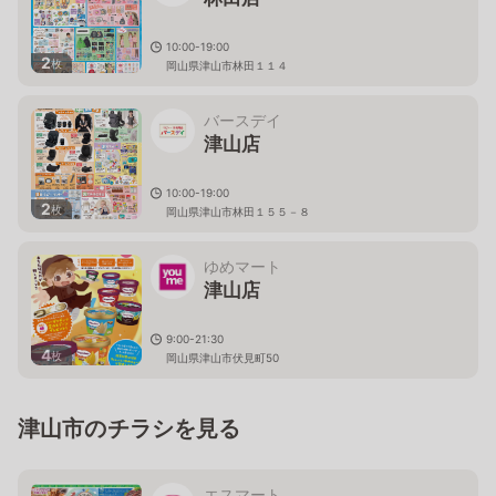
10:00-19:00
2
枚
岡山県津山市林田１１４
バースデイ
津山店
10:00-19:00
2
枚
岡山県津山市林田１５５－８
ゆめマート
津山店
9:00-21:30
4
枚
岡山県津山市伏見町50
津山市のチラシを見る
エスマート