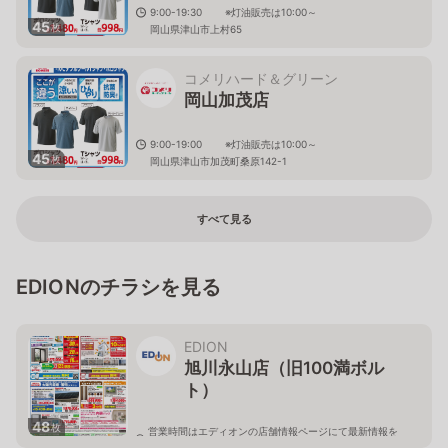
9:00-19:30 ※灯油販売は10:00～
45
枚
岡山県津山市上村65
コメリハード＆グリーン
岡山加茂店
9:00-19:00 ※灯油販売は10:00～
45
枚
岡山県津山市加茂町桑原142-1
すべて見る
EDIONのチラシを見る
EDION
旭川永山店（旧100満ボル
ト）
48
枚
営業時間はエディオンの店舗情報ページにて最新情報を
ご確認ください。