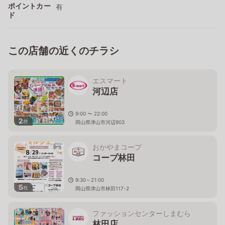
ポイントカー
有
ド
この店舗の近くのチラシ
エスマート
河辺店
9:00 〜 22:00
2
枚
岡山県津山市河辺903
おかやまコープ
コープ林田
9:30～21:00
5
枚
岡山県津山市林田117-2
ファッションセンターしまむら
林田店