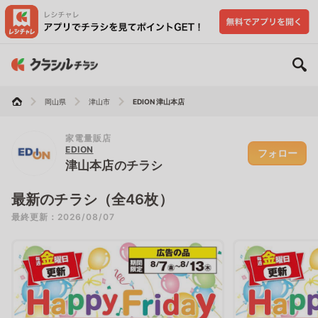
岡山県
津山市
EDION 津山本店
家電量販店
EDION
フォロー
津山本店のチラシ
最新のチラシ（全46枚）
最終更新：2026/08/07