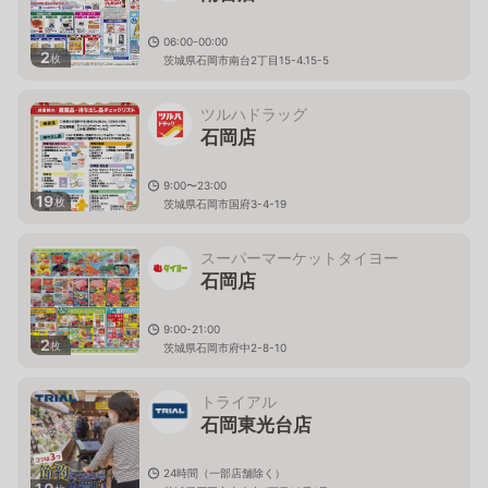
06:00-00:00
2
枚
茨城県石岡市南台2丁目15-4.15-5
ツルハドラッグ
石岡店
9:00〜23:00
19
枚
茨城県石岡市国府3-4-19
スーパーマーケットタイヨー
石岡店
9:00-21:00
2
枚
茨城県石岡市府中2-8-10
トライアル
石岡東光台店
24時間（一部店舗除く）