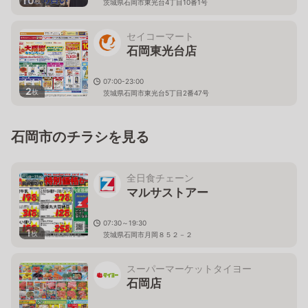
10
枚
茨城県石岡市東光台4丁目10番1号
セイコーマート
石岡東光台店
07:00-23:00
2
枚
茨城県石岡市東光台5丁目2番47号
石岡市のチラシを見る
全日食チェーン
マルサストアー
07:30～19:30
1
枚
茨城県石岡市月岡８５２－２
スーパーマーケットタイヨー
石岡店