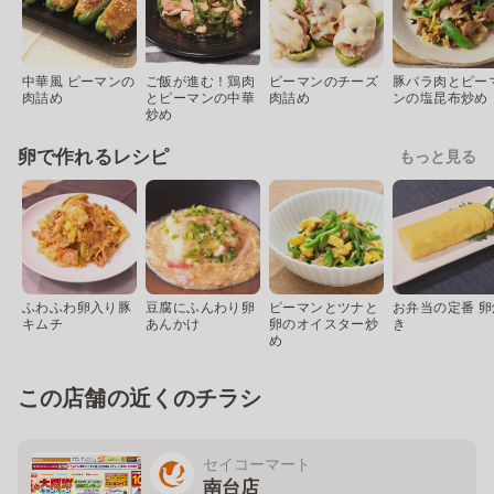
中華風 ピーマンの
ご飯が進む！鶏肉
ピーマンのチーズ
豚バラ肉とピー
肉詰め
とピーマンの中華
肉詰め
ンの塩昆布炒め
炒め
卵で作れるレシピ
もっと見る
ふわふわ卵入り豚
豆腐にふんわり卵
ピーマンとツナと
お弁当の定番 卵
キムチ
あんかけ
卵のオイスター炒
き
め
この店舗の近くのチラシ
セイコーマート
南台店