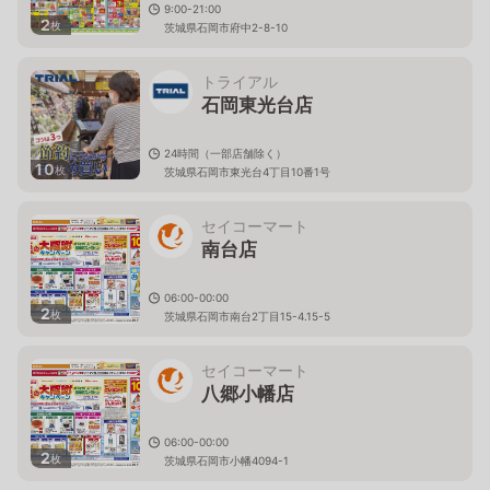
9:00-21:00
2
枚
茨城県石岡市府中2-8-10
トライアル
石岡東光台店
24時間（一部店舗除く）
10
枚
茨城県石岡市東光台4丁目10番1号
セイコーマート
南台店
06:00-00:00
2
枚
茨城県石岡市南台2丁目15-4.15-5
セイコーマート
八郷小幡店
06:00-00:00
2
枚
茨城県石岡市小幡4094-1