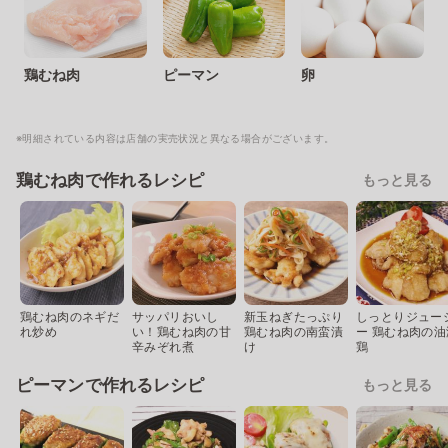
鶏むね肉
ピーマン
卵
※明細されている内容は店舗の実売状況と異なる場合がございます。
鶏むね肉で作れるレシピ
もっと見る
鶏むね肉のネギだ
サッパリおいし
新玉ねぎたっぷり
しっとりジュー
れ炒め
い！鶏むね肉の甘
鶏むね肉の南蛮漬
ー 鶏むね肉の油
辛みぞれ煮
け
鶏
ピーマンで作れるレシピ
もっと見る