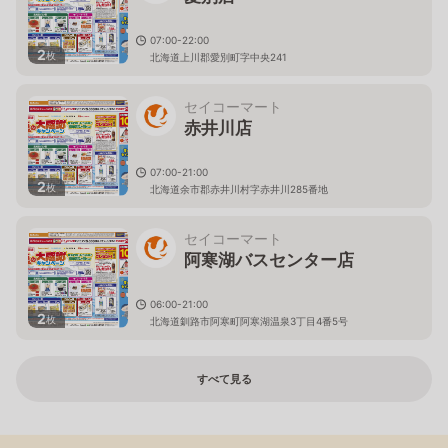
07:00-22:00
2
枚
北海道上川郡愛別町字中央241
セイコーマート
赤井川店
07:00-21:00
2
枚
北海道余市郡赤井川村字赤井川285番地
セイコーマート
阿寒湖バスセンター店
06:00-21:00
2
枚
北海道釧路市阿寒町阿寒湖温泉3丁目4番5号
すべて見る