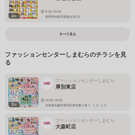
9:30-20:00
3
枚
長野県伊那市西春近2878
すべて見る
ファッションセンターしまむらのチラシを見
る
ファッションセンターしまむら
厚別東店
10:00-19:00
3
枚
北海道札幌市厚別区厚別東５条７−１２−１０
ファッションセンターしまむら
大森町店