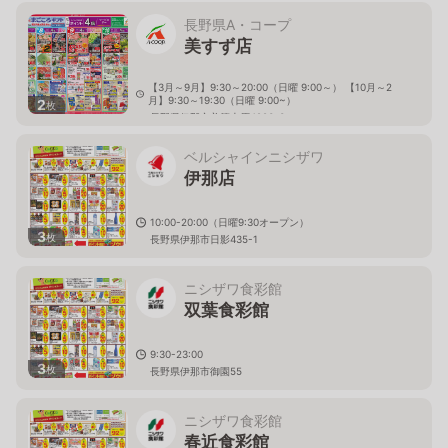
長野県A・コープ
美すず店
【3月～9月】9:30～20:00（日曜 9:00～） 【10月～2
月】9:30～19:30（日曜 9:00~）
2
枚
長野県伊那市美篶上原4283-3
ベルシャインニシザワ
伊那店
10:00-20:00（日曜9:30オープン）
3
枚
長野県伊那市日影435-1
ニシザワ食彩館
双葉食彩館
9:30-23:00
3
枚
長野県伊那市御園55
ニシザワ食彩館
春近食彩館