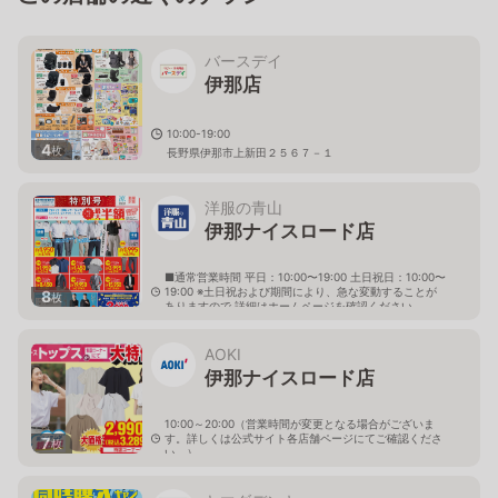
バースデイ
伊那店
10:00-19:00
4
枚
長野県伊那市上新田２５６７－１
洋服の青山
伊那ナイスロード店
■通常営業時間 平日：10:00〜19:00 土日祝日：10:00〜
19:00 ※土日祝および期間により、急な変動することが
8
枚
ありますので 詳細はホームページを確認ください
長野県伊那市下新田3037番1
AOKI
伊那ナイスロード店
10:00～20:00（営業時間が変更となる場合がございま
す。詳しくは公式サイト各店舗ページにてご確認くださ
7
枚
い。）
長野県伊那市伊那部下新田3108-1