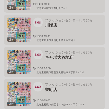
10:00-19:00
3
枚
北海道函館市大森町２７−１
ファッションセンターしまむら
川端店
10:00-19:00
3
枚
北海道旭川市川端町７条１０丁目１
ファッションセンターしまむら
キャポ大谷地店
10:00-20:00
3
枚
北海道札幌市厚別区大谷地東３丁目３−２０
ファッションセンターしまむら
栄町店
10:00-19:00
3
枚
北海道札幌市東区北４２条東１３丁目１−２