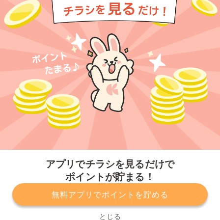
今すぐアプリをダウンロードする
アプリでチラシを見るだけで
ポイントが貯まる！
無料アプリでポイントを貯める
プライバシーポリシー
利用規約
運営会社
サービスに関してのお問い合わせ
チラシ掲載をお考えの方
とじる