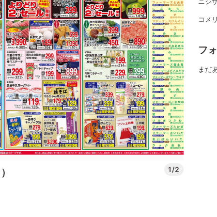
ニシ
コメ
フ
まだ
1/2
日）