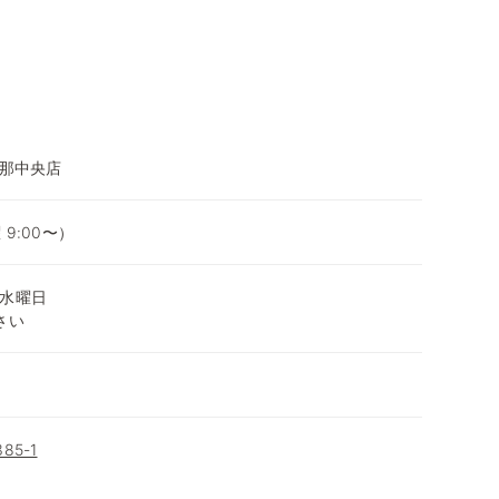
伊那中央店
 9:00〜）
水曜日
さい
5-1