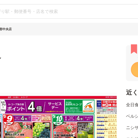
伊那中央店
シ
近
全日食
ベル
ニシ