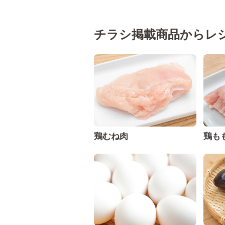
チラシ掲載商品からレ
鶏むね肉
鶏も