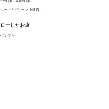
ザワ食彩館 高遠食彩館
リハード＆グリーン 上牧店
ォローしたお店
ありません