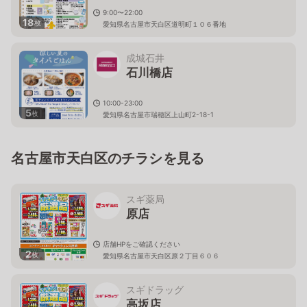
9:00〜22:00
18
枚
愛知県名古屋市天白区道明町１０６番地
成城石井
石川橋店
10:00-23:00
5
枚
愛知県名古屋市瑞穂区上山町2-18-1
名古屋市天白区のチラシを見る
スギ薬局
原店
店舗HPをご確認ください
2
枚
愛知県名古屋市天白区原２丁目６０６
スギドラッグ
高坂店