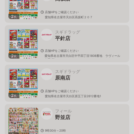
店舗HPをご確認ください
2
枚
愛知県名古屋市天白区高坂町２０７
スギドラッグ
平針店
店舗HPをご確認ください
2
愛知県名古屋市天白区中平四丁目1808番地 ラヴィール
枚
中平1階
スギドラッグ
原南店
店舗HPをご確認ください
2
枚
愛知県名古屋市天白区原五丁目2612番地1
フィール
野並店
9時30分～20時