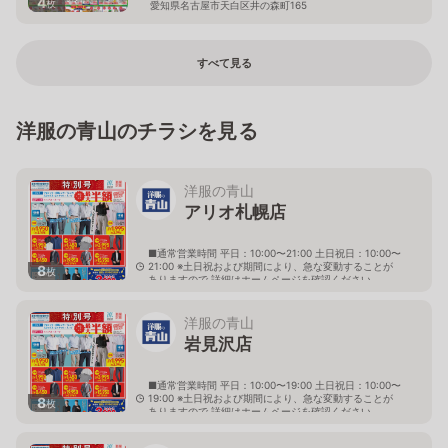
4
枚
愛知県名古屋市天白区井の森町165
すべて見る
洋服の青山のチラシを見る
洋服の青山
アリオ札幌店
■通常営業時間 平日：10:00〜21:00 土日祝日：10:00〜
21:00 ※土日祝および期間により、急な変動することが
8
枚
ありますので 詳細はホームページを確認ください
北海道札幌市東区北七条東九丁目2番20号 アリオ札幌
３階
洋服の青山
岩見沢店
■通常営業時間 平日：10:00〜19:00 土日祝日：10:00〜
19:00 ※土日祝および期間により、急な変動することが
8
枚
ありますので 詳細はホームページを確認ください
北海道岩見沢市大和二条八丁目6番地