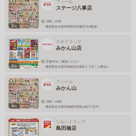
フィール
ステージ八事店
10時～21時
2
枚
愛知県名古屋市昭和区高峯町154番地1
スギドラッグ
みかん山店
店舗HPをご確認ください
2
枚
愛知県名古屋市瑞穂区松栄町２丁目７２番地１
フィール
みかん山
10時～20時
4
枚
愛知県名古屋市瑞穂区密柑山町1丁目10
ツルハドラッグ
島田橋店