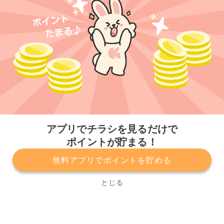
今すぐアプリをダウンロードする
アプリでチラシを見るだけで
ポイントが貯まる！
無料アプリでポイントを貯める
プライバシーポリシー
利用規約
運営会社
サービスに関してのお問い合わせ
チラシ掲載をお考えの方
とじる
Copyright© Kurashiru, Inc. All Rights Reserved.