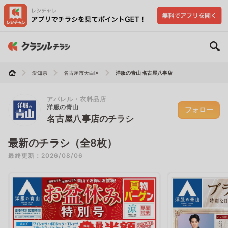
愛知県
名古屋市天白区
洋服の青山 名古屋八事店
アパレル・衣料品店
洋服の青山
フォロー
名古屋八事店のチラシ
最新のチラシ（全8枚）
最終更新：2026/08/06