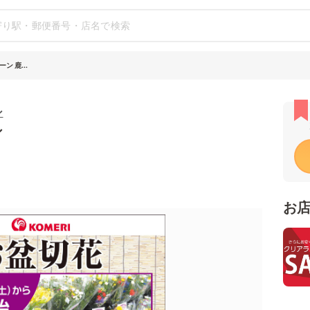
 鹿...
ン
シ
お