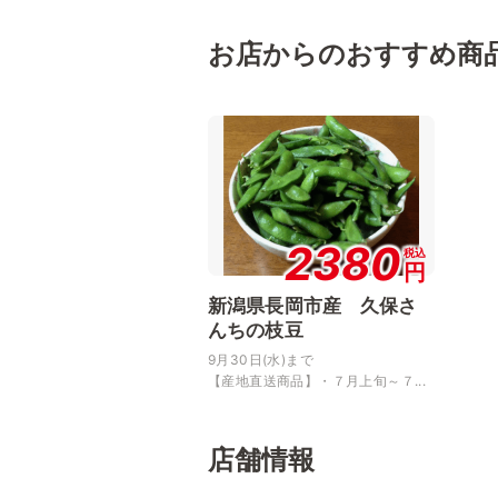
お店からのおすすめ商
2380
税込
円
新潟県長岡市産 久保さ
んちの枝豆
9月30日(水)まで
【産地直送商品】・７月上旬～７...
店舗情報