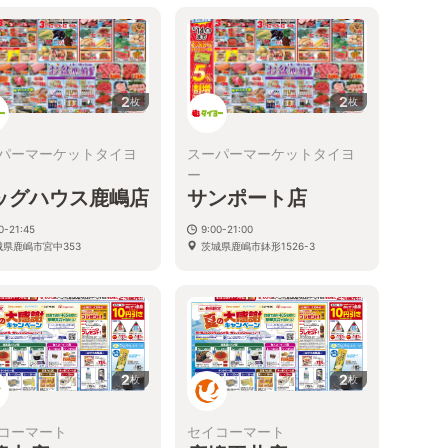
2
2
枚
枚
パーマーケットタイヨ
スーパーマーケットタイヨ
ー
ッグハウス鹿嶋店
サンポート店
0-21:45
9:00-21:00
城県鹿嶋市宮中353
茨城県鹿嶋市鉢形1526-3
2
2
枚
枚
コーマート
セイコーマート