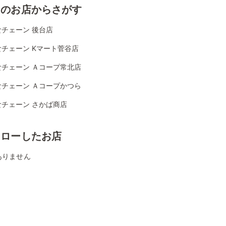
くのお店からさがす
食チェーン 後台店
チェーン Kマート菅谷店
食チェーン Ａコープ常北店
食チェーン Ａコープかつら
食チェーン さかば商店
ォローしたお店
ありません