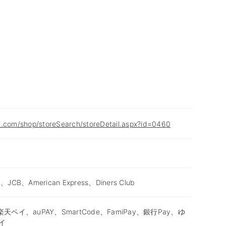
i.com/shop/storeSearch/storeDetail.aspx?id=0460
d、JCB、American Express、Diners Club
天ペイ、auPAY、SmartCode、FamiPay、銀行Pay、ゆ
イ