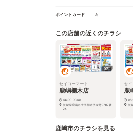
ポイントカード
有
この店舗の近くのチラシ
2
枚
セイコーマート
セイ
鹿嶋棚木店
鹿
06:00-00:00
06:
茨城県鹿嶋市大字棚木字大野2787番
茨
24
鹿嶋市のチラシを見る