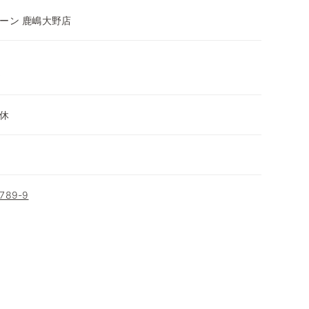
ーン 鹿嶋大野店
～
休
89-9