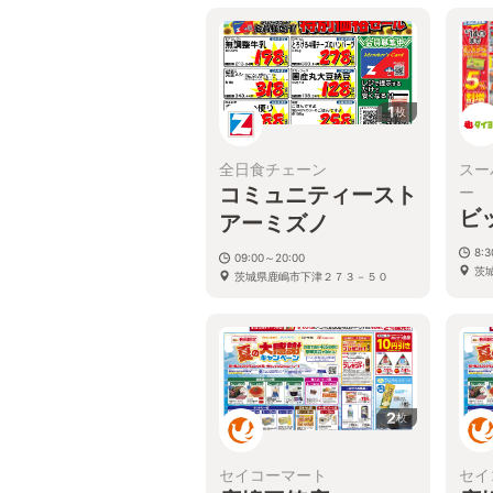
1
枚
全日食チェーン
スー
コミュニティースト
ー
ビ
アーミズノ
8:3
09:00～20:00
茨
茨城県鹿嶋市下津２７３－５０
2
枚
セイコーマート
セイ