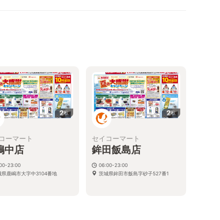
2
2
枚
枚
コーマート
セイコーマート
嶋中店
鉾田飯島店
00-23:00
06:00-23:00
城県鹿嶋市大字中3104番地
茨城県鉾田市飯島字砂子527番1