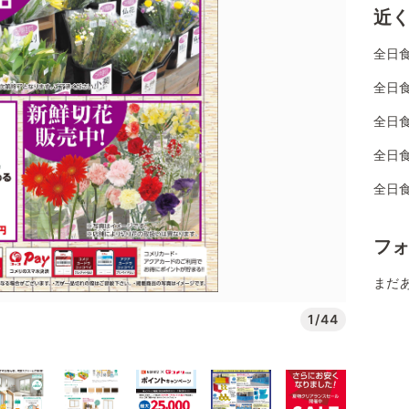
近
全日
全日食
全日
全日
全日
フ
まだ
1/44