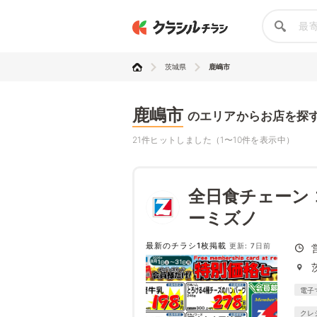
茨城県
鹿嶋市
鹿嶋市
のエリアからお店を探
21件ヒットしました（1〜10件を表示中）
全日食チェーン
ーミズノ
最新のチラシ1枚掲載
更新: 7日前
電子
クレ