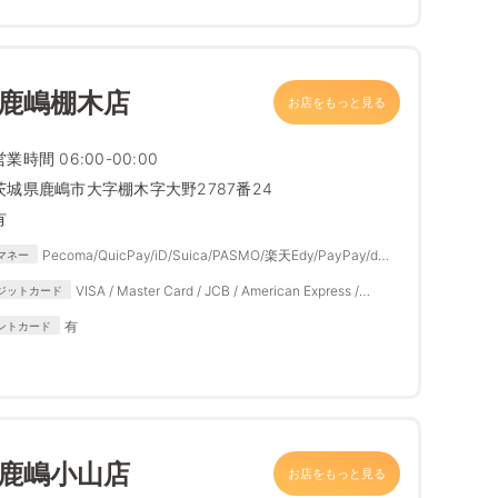
 鹿嶋棚木店
お店をもっと見る
営業時間 06:00-00:00
茨城県鹿嶋市大字棚木字大野2787番24
有
Pecoma/QuicPay/iD/Suica/PASMO/楽天Edy/PayPay/d払
マネー
い/楽天ペイ/auPAY/メルペイ
VISA / Master Card / JCB / American Express /
ジットカード
Diners Club
有
ントカード
 鹿嶋小山店
お店をもっと見る