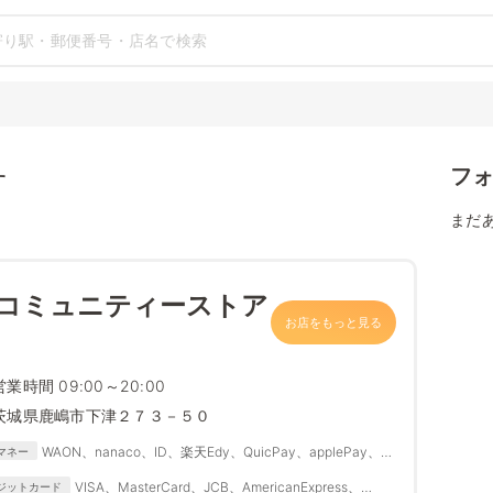
フ
す
まだ
 コミュニティーストア
お店をもっと見る
営業時間 09:00～20:00
茨城県鹿嶋市下津２７３－５０
WAON、nanaco、ID、楽天Edy、QuicPay、applePay、
マネー
Suica、PASMO、IC
VISA、MasterCard、JCB、AmericanExpress、
ジットカード