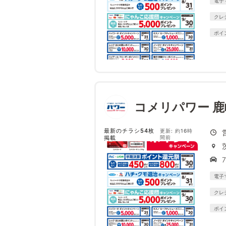
電子
クレ
ポイ
コメリパワー 鹿
最新のチラシ54枚
更新: 約16時
掲載
間前
電子
クレ
ポイ