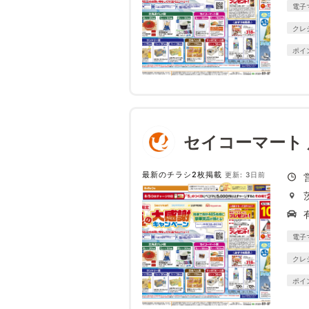
電子
クレ
ポイ
セイコーマート
最新のチラシ2枚掲載
更新: 3日前
電子
クレ
ポイ