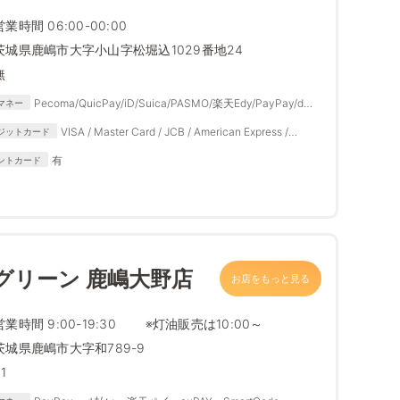
営業時間 06:00-00:00
茨城県鹿嶋市大字小山字松堀込1029番地24
無
Pecoma/QuicPay/iD/Suica/PASMO/楽天Edy/PayPay/d払
マネー
い/楽天ペイ/auPAY/メルペイ
VISA / Master Card / JCB / American Express /
ジットカード
Diners Club
有
ントカード
グリーン 鹿嶋大野店
お店をもっと見る
営業時間 9:00-19:30 ※灯油販売は10:00～
茨城県鹿嶋市大字和789-9
1