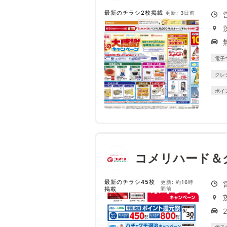
最新のチラシ2枚掲載
更新: 3日前
電子
クレ
ポイ
コメリハード＆
最新のチラシ45枚
更新: 約16時
掲載
間前
2