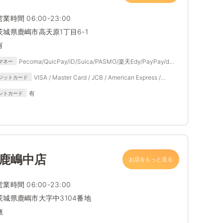
営業時間 06:00-23:00
茨城県鹿嶋市高天原1丁目6-1
有
Pecoma/QuicPay/iD/Suica/PASMO/楽天Edy/PayPay/d払
マネー
い/楽天ペイ/auPAY/メルペイ
VISA / Master Card / JCB / American Express /
ジットカード
Diners Club
有
ントカード
 鹿嶋中店
お店をもっと見る
営業時間 06:00-23:00
茨城県鹿嶋市大字中3104番地
無