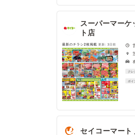
スーパーマーケ
ト店
最新のチラシ2枚掲載
更新: 3日前
クレ
ポイ
セイコーマート