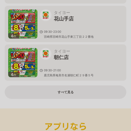
タイヨー
花山手店
09:30-23:00
4
枚
宮崎県宮崎市花山手東三丁目２２番地
タイヨー
朝仁店
09:30-21:00
4
枚
鹿児島県奄美市名瀬朝仁町２９番５号
すべて見る