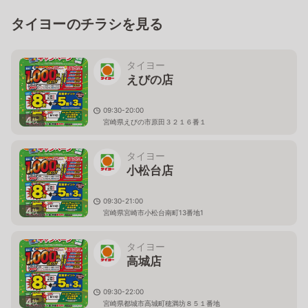
タイヨーのチラシを見る
タイヨー
えびの店
09:30-20:00
4
枚
宮崎県えびの市原田３２１６番１
タイヨー
小松台店
09:30-21:00
4
枚
宮崎県宮崎市小松台南町13番地1
タイヨー
高城店
09:30-22:00
4
枚
宮崎県都城市高城町穂満坊８５１番地