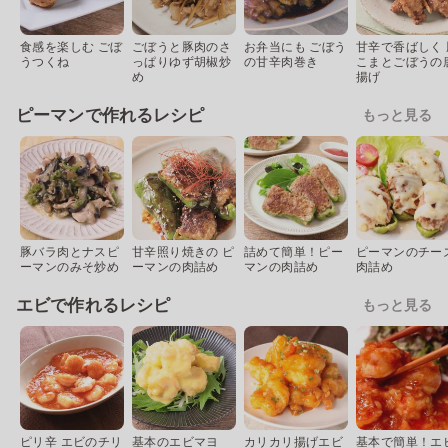
食感を楽しむ ごぼ
ごぼうと豚肉のさ
お弁当にも ごぼう
甘辛で香ばしく 
うつくね
っぱりゆず胡椒炒
の甘辛肉巻き
こまとごぼうの
め
揚げ
ピーマンで作れるレシピ
もっと見る
豚バラ肉とナスピ
甘辛照り焼きの ピ
詰めて簡単！ピー
ピーマンのチー
ーマンのみそ炒め
ーマンの肉詰め
マンの肉詰め
肉詰め
エビで作れるレシピ
もっと見る
ピリ辛 エビのチリ
基本のエビマヨ
カリカリ揚げエビ
基本で簡単！エ