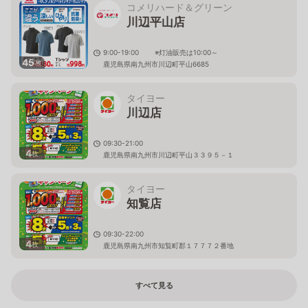
コメリハード＆グリーン
川辺平山店
9:00-19:00 ※灯油販売は10:00～
45
枚
鹿児島県南九州市川辺町平山6685
タイヨー
川辺店
09:30-21:00
4
枚
鹿児島県南九州市川辺町平山３３９５－１
タイヨー
知覧店
09:30-22:00
4
枚
鹿児島県南九州市知覧町郡１７７７２番地
すべて見る