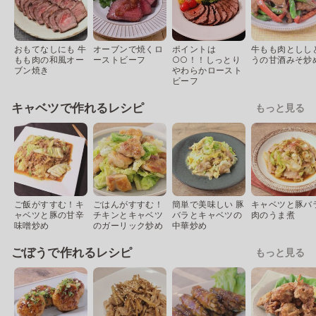
おもてなしにも 牛
オーブンで焼くロ
ポイントは
牛もも肉としし
もも肉の和風オー
ーストビーフ
○○！！しっとり
うの甘酒みそ炒
ブン焼き
やわらかロースト
ビーフ
キャベツで作れるレシピ
もっと見る
ご飯がすすむ！キ
ごはんがすすむ！
簡単で美味しい 豚
キャベツと豚バ
ャベツと豚の甘辛
チキンとキャベツ
バラとキャベツの
肉のうま煮
味噌炒め
のガーリック炒め
中華炒め
ごぼうで作れるレシピ
もっと見る