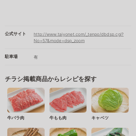
公式サイト
http://www.taiyonet.com/_tenpo/dbdsp.cgi?
No=57&mode=dsp_zoom
駐車場
有
チラシ掲載商品からレシピを探す
牛バラ肉
牛もも肉
キャベツ