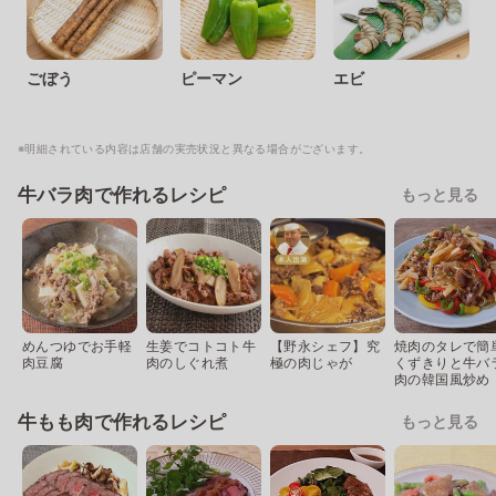
ごぼう
ピーマン
エビ
※明細されている内容は店舗の実売状況と異なる場合がございます。
牛バラ肉で作れるレシピ
もっと見る
めんつゆでお手軽
生姜でコトコト牛
【野永シェフ】究
焼肉のタレで簡
肉豆腐
肉のしぐれ煮
極の肉じゃが
くずきりと牛バ
肉の韓国風炒め
牛もも肉で作れるレシピ
もっと見る