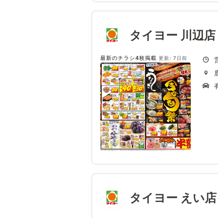
タイヨー 川辺店
最新のチラシ4枚掲載
更新: 7日前
タイヨー えい店