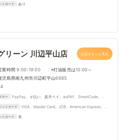
Diners Club、DISCOVER
あり
ントカード
グリーン 川辺平山店
お店をもっと見る
営業時間 9:00-19:00 ※灯油販売は10:00～
鹿児島県南九州市川辺町平山6685
34
PayPay、ｄ払い、楽天ペイ、auPAY、SmartCode、
マネー
FamiPay、銀行Pay、ゆうちょPay、メルペイ
VISA、Master Card、JCB、American Express、
ジットカード
Diners Club
有
ントカード