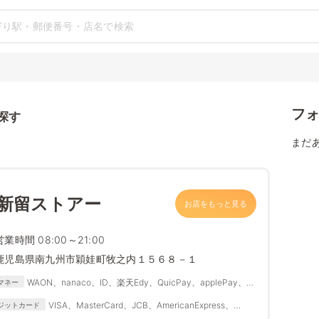
フ
探す
まだ
 新留ストアー
お店をもっと見る
営業時間 08:00～21:00
鹿児島県南九州市穎娃町牧之内１５６８－１
WAON、nanaco、ID、楽天Edy、QuicPay、applePay、
マネー
Suica、PASMO、IC
VISA、MasterCard、JCB、AmericanExpress、
ジットカード