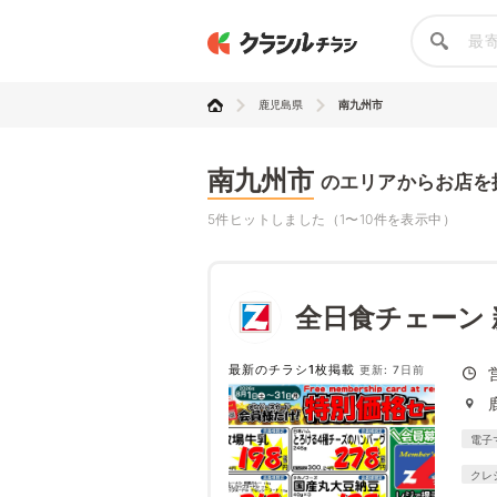
鹿児島県
南九州市
南九州市
のエリアからお店を
5件ヒットしました（1〜10件を表示中）
全日食チェーン
最新のチラシ1枚掲載
更新: 7日前
電子
クレ