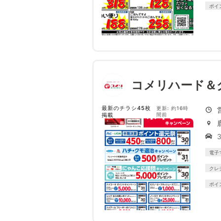
ポイ
コメリハード＆
最新のチラシ45枚
更新: 約16時
掲載
間前
電子
クレ
ポイ