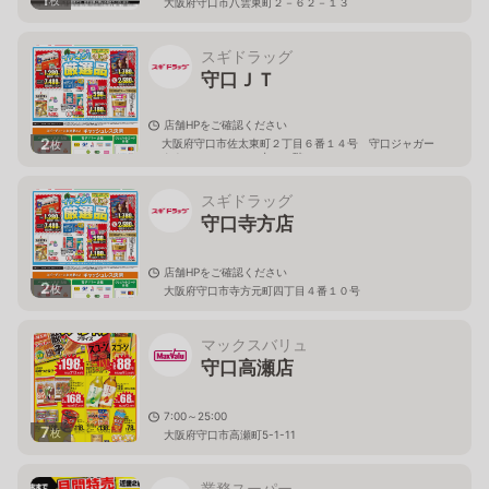
枚
大阪府守口市八雲東町２－６２－１３
スギドラッグ
守口ＪＴ
店舗HPをご確認ください
2
大阪府守口市佐太東町２丁目６番１４号 守口ジャガー
枚
タウン ＧＲＥＥＮ内 １階
スギドラッグ
守口寺方店
店舗HPをご確認ください
2
枚
大阪府守口市寺方元町四丁目４番１０号
マックスバリュ
守口高瀬店
7:00～25:00
7
枚
大阪府守口市高瀬町5-1-11
業務スーパー