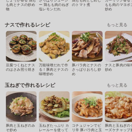
しょうが香る 鶏も
さっぱりジューシ
鶏もも肉としめじ
ガーリック香る 
も肉とナスの炒め
ー 鶏もも肉のねぎ
のトマト煮
もも肉のマヨポ
物
塩レモンだれ
炒め
ナスで作れるレシピ
もっと見る
豆腐つくねとナス
万能味噌だれで作
豚バラ肉とナスの
ナスと豚肉の味
のはさみ照り焼き
る！豚肉とナスの
さっぱりおろし炒
炒め
味噌炒め
め
玉ねぎで作れるレシピ
もっと見る
豚肉と玉ねぎのみ
玉ねぎたっぷり カ
コチュジャンでピ
豚肉と玉ねぎの
そ炒め
レールーを使って
リ辛 豚バラ肉と玉
ーズケチャップ