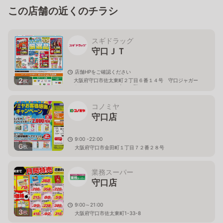
この店舗の近くのチラシ
スギドラッグ
守口ＪＴ
店舗HPをご確認ください
2
大阪府守口市佐太東町２丁目６番１４号 守口ジャガー
枚
タウン ＧＲＥＥＮ内 １階
コノミヤ
守口店
9:00 -22:00
6
枚
大阪府守口市金田町１丁目７２番２８号
業務スーパー
守口店
9:00～21:00
3
枚
大阪府守口市佐太東町1-33-8