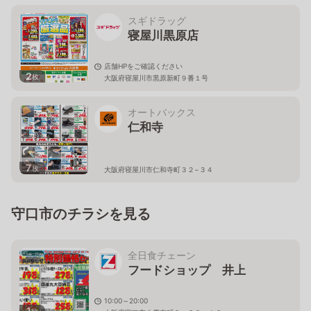
スギドラッグ
寝屋川黒原店
店舗HPをご確認ください
2
枚
大阪府寝屋川市黒原新町９番１号
オートバックス
仁和寺
7
枚
大阪府寝屋川市仁和寺町３２−３４
守口市のチラシを見る
全日食チェーン
フードショップ 井上
10:00～20:00
1