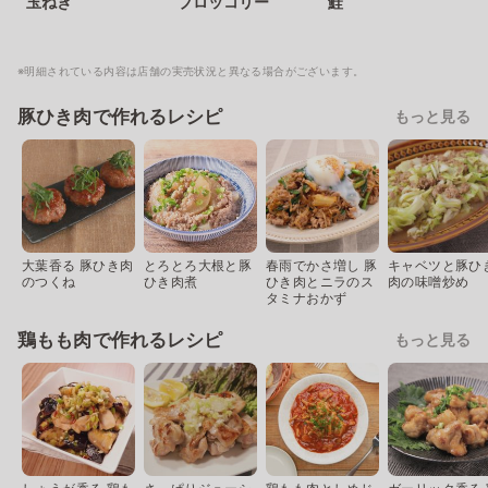
玉ねぎ
ブロッコリー
鮭
※明細されている内容は店舗の実売状況と異なる場合がございます。
豚ひき肉で作れるレシピ
もっと見る
大葉香る 豚ひき肉
とろとろ大根と豚
春雨でかさ増し 豚
キャベツと豚ひ
のつくね
ひき肉煮
ひき肉とニラのス
肉の味噌炒め
タミナおかず
鶏もも肉で作れるレシピ
もっと見る