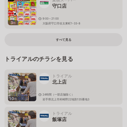
守口店
9:00～21:00
3
枚
大阪府守口市佐太東町1-33-8
すべて見る
トライアルのチラシを見る
トライアル
北上店
24時間（一部店舗除く）
10
枚
岩手県北上市村崎野22地割135番地3
トライアル
飯塚店