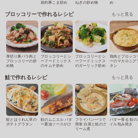
節約豚こま炒め
ねぎの炒め物
め
ブロッコリーで作れるレシピ
もっと見る
厚切り豚バラ肉と
ブロッコリーとシ
ブロッコリーとシ
鶏肉とブロッコ
ブロッコリーの炒
ーフードミックス
ーフードミックス
ーのマカロニグ
め物
のキムチ炒め
のガーリック炒め
タン
鮭で作れるレシピ
もっと見る
鮭とほうれん草の
鮭のムニエル バタ
フライパン一つで
バター香る 鮭の
ポテトグラタン
ー醤油ソースがけ
簡単 白菜と鮭のク
イル包み焼き
リーム煮