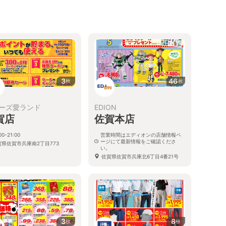
3
46
枚
枚
ーズ愛ランド
EDION
賀店
佐賀本店
00-21:00
営業時間はエディオンの店舗情報ペ
ージにて最新情報をご確認くださ
賀県佐賀市兵庫南2丁目773
い。
佐賀県佐賀市兵庫北6丁目4番21号
3
8
枚
枚