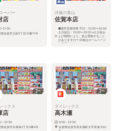
スーパー
洋服の青山
財店
佐賀本店
0-21:00
■通常営業時間 平日：10:00〜20:00
土日祝日：10:00〜20:00 ※土日祝お
賀県佐賀市大財5丁目10番11号
よび期間により、急な変動すること
がありますので 詳細はホームページ
を確認ください
佐賀県佐賀市兵庫北五丁目11番17号
2
2
枚
枚
レックス
ダイレックス
庫店
高木瀬
00～22:00
9:00～22:00
賀県佐賀市兵庫南3丁目3番4号
佐賀県佐賀市高木瀬町大字長瀬 932-
5