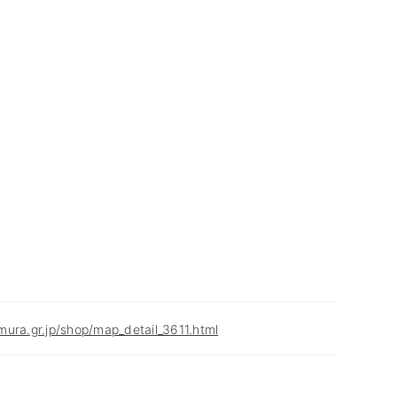
ura.gr.jp/shop/map_detail_3611.html