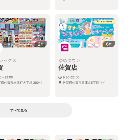
2
6
枚
枚
レックス
ゆめタウン
賀
佐賀店
00～22:00
9:30-22:00
県佐賀市本庄町大字袋 280-1
佐賀県佐賀市兵庫北5丁目14-1
すべて見る