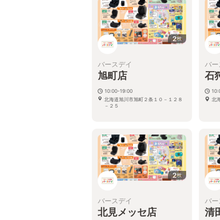
2
枚
バースデイ
バー
旭町店
石
10:00-19:00
10:
北海道旭川市旭町２条１０－１２８
北
－２５
2
枚
バースデイ
バー
北見メッセ店
清