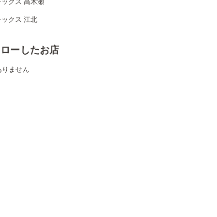
ックス 高木瀬
ックス 江北
ォローしたお店
ありません