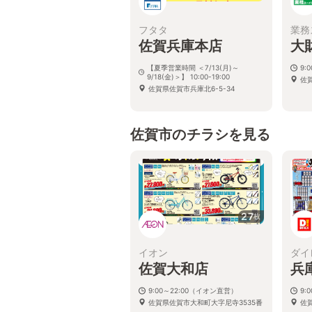
フタタ
業務
佐賀兵庫本店
大
【夏季営業時間 ＜7/13(月)～
9:0
9/18(金)＞】 10:00-19:00
佐
佐賀県佐賀市兵庫北6-5-34
佐賀市のチラシを見る
27
枚
イオン
ダイ
佐賀大和店
兵
9:00～22:00（イオン直営）
9:
佐賀県佐賀市大和町大字尼寺3535番
佐