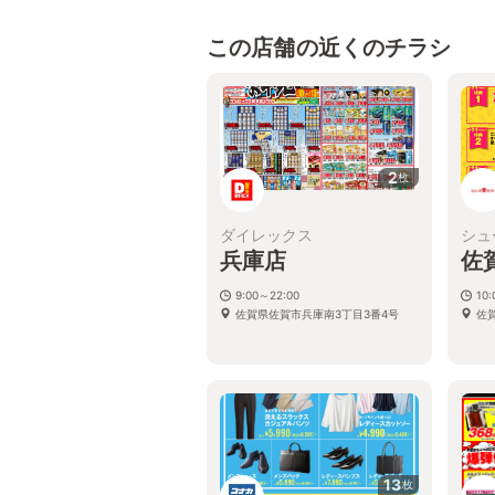
この店舗の近くのチラシ
2
枚
ダイレックス
シュ
兵庫店
佐
9:00～22:00
10:
佐賀県佐賀市兵庫南3丁目3番4号
佐
13
枚