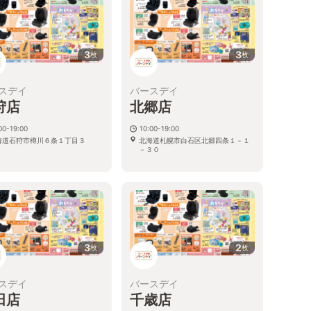
3
3
枚
枚
スデイ
バースデイ
狩店
北郷店
00-19:00
10:00-19:00
海道石狩市樽川６条１丁目３
北海道札幌市白石区北郷四条１－１
－３０
3
2
枚
枚
スデイ
バースデイ
田店
千歳店