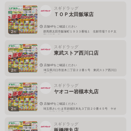
スギドラッグ
ＴＯＰ太田飯塚店
店舗HPをご確認ください
2
群馬県太田市飯塚町１９３３番地１ 生鮮市場ＴＯＰ太
枚
田飯塚店１階
スギドラッグ
東武ストア西川口店
店舗HPをご確認ください
2
埼玉県川口市並木二丁目２２番１号 東武ストア西川口
枚
店２階
スギドラッグ
ヤオコー岩槻本丸店
店舗HPをご確認ください
2
埼玉県さいたま市岩槻区本丸３丁目２０番４５号 ヤオ
枚
コー岩槻本丸店２階
スギドラッグ
板橋徳丸店