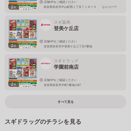
店舗HPをご確認ください
2
奈良県奈良市中山町西１丁目７１６ー３ ならコープ
枚
２Ｆ
スギ薬局
登美ケ丘店
店舗HPをご確認ください
2
枚
奈良県奈良市中登美ケ丘三丁目1番地
スギドラッグ
学園前南店
店舗HPをご確認ください
2
枚
奈良県奈良市中町1番地の87
すべて見る
スギドラッグのチラシを見る