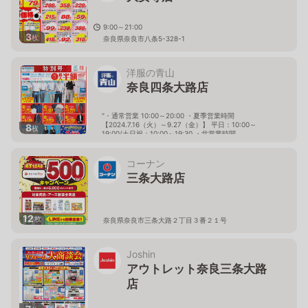
9:00～21:00
3
枚
奈良県奈良市八条5-328-1
洋服の青山
奈良四条大路店
"・通常営業 10:00～20:00 ・夏季営業時間
【2024.7.16（火）～9.27（金）】 平日：10:00～
8
枚
19:00/土日祝：10:00～19:30 ・盆営業時間
【2024.8.10（火）～8.18（日）】 平日
(8.13,8.14,8.15)：10:00～19:00 土日祝
(8.10,8.11,8.12,8.17,8.19)：10:00～19:30"
コーナン
奈良県奈良市四条大路三丁目4番58号
三条大路店
12
枚
奈良県奈良市三条大路２丁目３番２１号
Joshin
アウトレット奈良三条大路
店