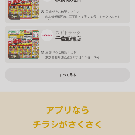
店舗HPをご確認ください
2
東京都板橋区徳丸三丁目４１番２１号 トックマルット
枚
１階
スギドラッグ
千歳船橋店
店舗HPをご確認ください
2
枚
東京都世田谷区経堂四丁目３２番１２号
すべて見る