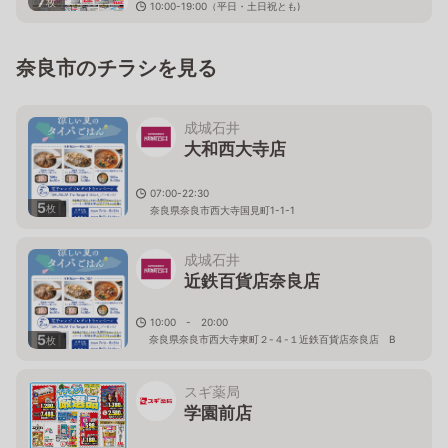
7
枚
10:00-19:00（平日・土日祝とも)
奈良県奈良市三条大路2-1-61
奈良市のチラシを見る
成城石井
大和西大寺店
07:00-22:30
5
枚
奈良県奈良市西大寺国見町1-1-1
成城石井
近鉄百貨店奈良店
10:00 - 20:00
5
奈良県奈良市西大寺東町２-４-１近鉄百貨店奈良店 B
枚
１Ｆ
スギ薬局
学園前店