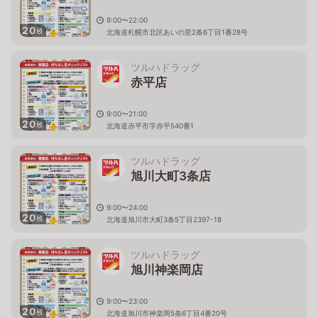
9:00〜22:00
20
枚
北海道札幌市北区あいの里2条6丁目1番28号
ツルハドラッグ
赤平店
9:00〜21:00
20
枚
北海道赤平市字赤平540番1
ツルハドラッグ
旭川大町3条店
9:00〜24:00
20
枚
北海道旭川市大町3条5丁目2397-18
ツルハドラッグ
旭川神楽岡店
9:00〜23:00
20
枚
北海道旭川市神楽岡5条6丁目4番20号