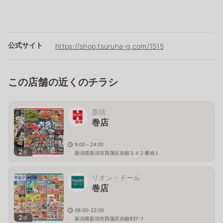
公式サイト
https://shop.tsuruha-g.com/1515
この店舗の近くのチラシ
原信
巻店
9:00～24:00
2
枚
新潟県新潟市西蒲区赤鏥３４２番地１
リオン・ドール
巻店
08:00-22:00
2
枚
新潟県新潟市西蒲区赤鏥937-1