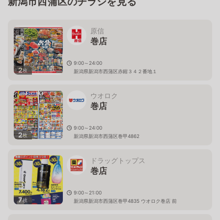
新潟市西蒲区のチラシを見る
原信
巻店
9:00～24:00
2
枚
新潟県新潟市西蒲区赤鏥３４２番地１
ウオロク
巻店
9:00～24:00
2
枚
新潟県新潟市西蒲区巻甲4862
ドラッグトップス
巻店
9:00～21:00
7
枚
新潟県新潟市西蒲区巻甲4835 ウオロク巻店 前