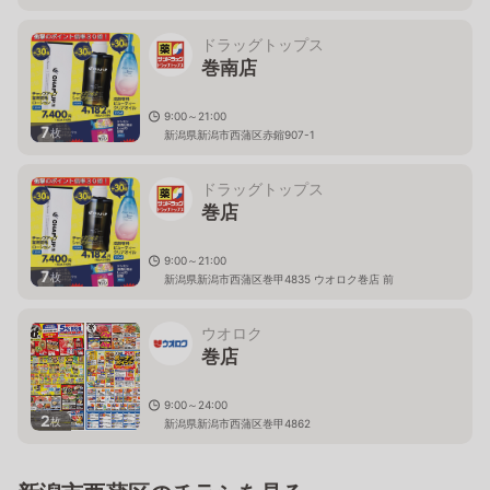
ドラッグトップス
巻南店
9:00～21:00
7
枚
新潟県新潟市西蒲区赤鏥907-1
ドラッグトップス
巻店
9:00～21:00
7
枚
新潟県新潟市西蒲区巻甲4835 ウオロク巻店 前
ウオロク
巻店
9:00～24:00
2
枚
新潟県新潟市西蒲区巻甲4862