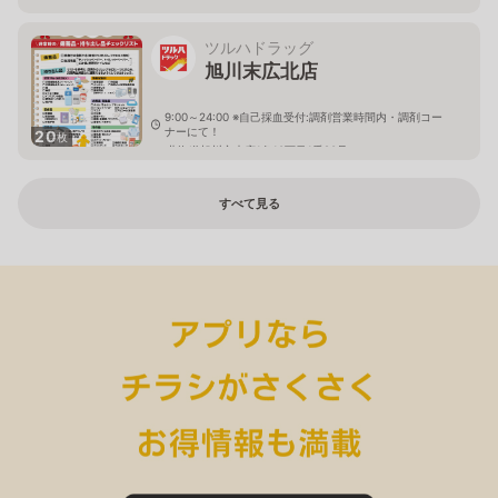
ツルハドラッグ
旭川末広北店
9:00～24:00 ※自己採血受付:調剤営業時間内・調剤コー
ナーにて！
20
枚
北海道旭川市末広1条10丁目1番20号
すべて見る