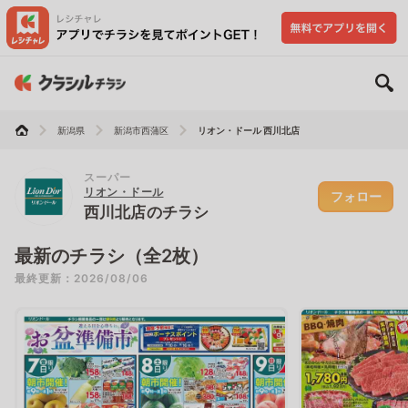
新潟県
新潟市西蒲区
リオン・ドール 西川北店
スーパー
リオン・ドール
フォロー
西川北店のチラシ
最新のチラシ（全2枚）
最終更新：2026/08/06