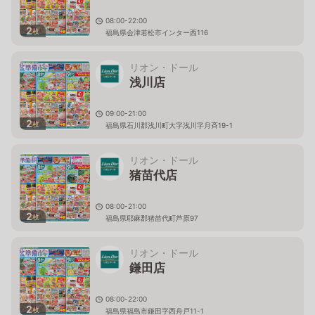
08:00-22:00
2
枚
福島県会津若松市インター西116
リオン・ドール
浅川店
09:00-21:00
2
枚
福島県石川郡浅川町大字浅川字月斉19-1
リオン・ドール
猪苗代店
08:00-21:00
2
枚
福島県耶麻郡猪苗代町芦原97
リオン・ドール
鎌田店
08:00-22:00
2
枚
福島県福島市鎌田字西舟戸11-1