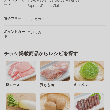
VISA/Master Card/JCB/American
ード
Express/Diners Club
電子マネー
コジカカード
ポイントカー
コジカカード
ド
チラシ掲載商品からレシピを探す
豚ロース
鶏もも肉
キャベツ