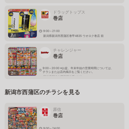
ドラッグトップス
巻店
9:00～21:00
7
枚
新潟県新潟市西蒲区巻甲4835 ウオロク巻店 前
チャレンジャー
巻店
9:00～20:00 ※お盆、年末年始の営業時間については、
チラシまたは店内掲示をご覧ください。
2
枚
新潟県新潟市西蒲区巻甲4205
新潟市西蒲区のチラシを見る
原信
巻店
9:00～24:00