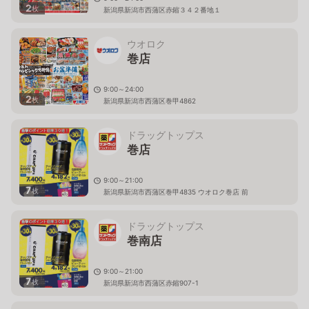
2
枚
新潟県新潟市西蒲区赤鏥３４２番地１
ウオロク
巻店
9:00～24:00
2
枚
新潟県新潟市西蒲区巻甲4862
ドラッグトップス
巻店
9:00～21:00
7
枚
新潟県新潟市西蒲区巻甲4835 ウオロク巻店 前
ドラッグトップス
巻南店
9:00～21:00
7
枚
新潟県新潟市西蒲区赤鏥907-1