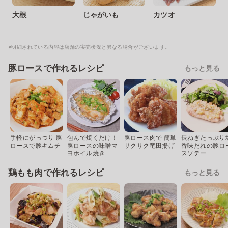
大根
じゃがいも
カツオ
※明細されている内容は店舗の実売状況と異なる場合がございます。
豚ロースで作れるレシピ
もっと見る
手軽にがっつり 豚
包んで焼くだけ！
豚ロース肉で 簡単
長ねぎたっぷり
ロースで豚キムチ
豚ロースの味噌マ
サクサク竜田揚げ
香味だれの豚ロ
ヨホイル焼き
スソテー
鶏もも肉で作れるレシピ
もっと見る