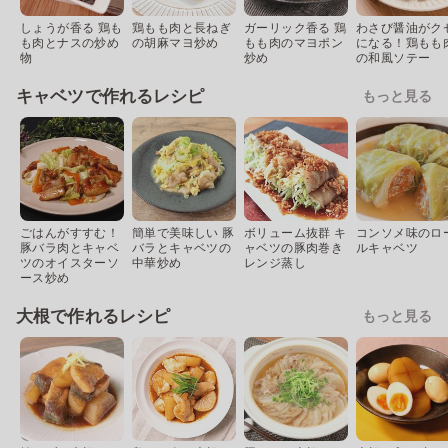
しょうが香る 鶏も
鶏もも肉と長ねぎ
ガーリック香る 鶏
わさび醤油がク
も肉とナスの炒め
の胡麻マヨ炒め
もも肉のマヨポン
になる！鶏もも
物
炒め
の和風ソテー
キャベツで作れるレシピ
もっと見る
ごはんがすすむ！
簡単で美味しい 豚
ボリューム抜群 キ
コンソメ味のロ
豚バラ肉とキャベ
バラとキャベツの
ャベツの豚肉巻き
ルキャベツ
ツのオイスターソ
中華炒め
レンジ蒸し
ース炒め
大根で作れるレシピ
もっと見る