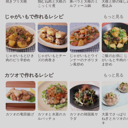
焼きブリ大根
鶏むね肉と大根の
豚バラと大根のミ
大根と卵の味し
こっくり煮
ルフィーユ鍋
煮込み
じゃがいもで作れるレシピ
もっと見る
じゃがいもとひき
じゃがいもとチー
じゃがいもとウイ
ご飯のお供に じ
肉のピリ辛炒め
ズの肉巻き
ンナーのナポリタ
がいもと牛肉の
ン風炒め
ま炒め
カツオで作れるレシピ
もっと見る
カツオの竜田揚げ
カツオと水菜のカ
カツオの韓国風サ
大葉でさっぱり
ルパッチョ
ラダ
ねぎとカツオの
キ