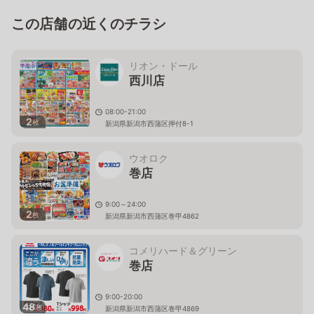
この店舗の近くのチラシ
リオン・ドール
西川店
08:00-21:00
2
枚
新潟県新潟市西蒲区押付8-1
ウオロク
巻店
9:00～24:00
2
枚
新潟県新潟市西蒲区巻甲4862
コメリハード＆グリーン
巻店
9:00-20:00
48
枚
新潟県新潟市西蒲区巻甲4869