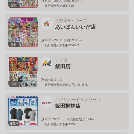
9:30～20:00（日曜 9:00～）
2
枚
長野県飯田市曙町142
長野県A・コープ
あいぱんいいだ店
9:30～20:00（日曜 9:00～）
2
枚
長野県飯田市桐林1040-2
アピタ
飯田店
09:00-21:00
3
枚
長野県飯田市鼎名古熊2461番地
コメリハード＆グリーン
飯田桐林店
9:00-19:30 ※灯油販売は10:00～
44
枚
長野県飯田市桐林1037-1