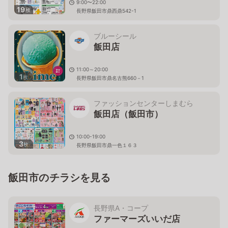
9:00〜22:00
19
枚
長野県飯田市鼎西鼎542-1
ブルーシール
飯田店
11:00～20:00
1
枚
長野県飯田市鼎名古熊660－1
ファッションセンターしまむら
飯田店（飯田市）
10:00-19:00
3
枚
長野県飯田市鼎一色１６３
飯田市のチラシを見る
長野県A・コープ
ファーマーズいいだ店