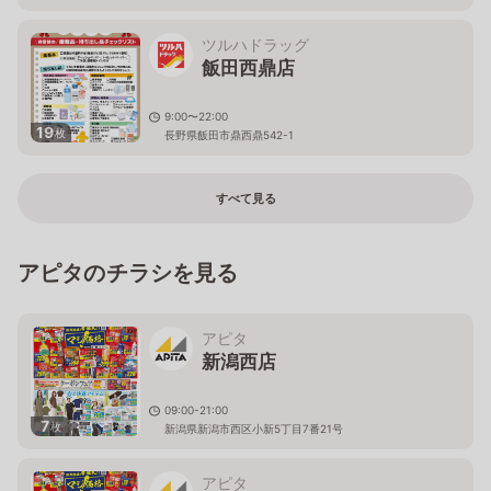
ツルハドラッグ
飯田西鼎店
9:00〜22:00
19
枚
長野県飯田市鼎西鼎542-1
すべて見る
アピタのチラシを見る
アピタ
新潟西店
09:00-21:00
7
枚
新潟県新潟市西区小新5丁目7番21号
アピタ