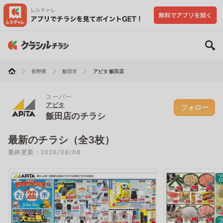
長野県
飯田市
アピタ 飯田店
スーパー
アピタ
フォロー
飯田店のチラシ
最新のチラシ（全3枚）
最終更新：2026/08/06