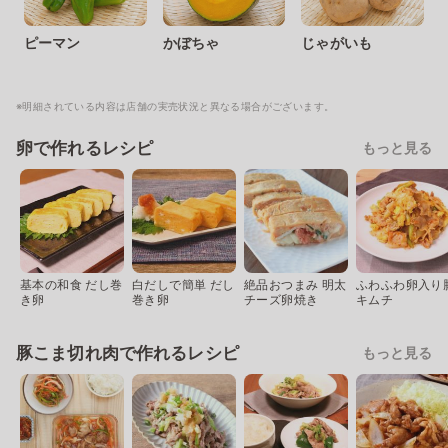
ピーマン
かぼちゃ
じゃがいも
※明細されている内容は店舗の実売状況と異なる場合がございます。
卵で作れるレシピ
もっと見る
基本の和食 だし巻
白だしで簡単 だし
絶品おつまみ 明太
ふわふわ卵入り
き卵
巻き卵
チーズ卵焼き
キムチ
豚こま切れ肉で作れるレシピ
もっと見る