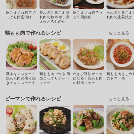
豚こま切れ肉で さ
長ねぎと豚こま切
豚こま切れ肉でう
玉ねぎと豚こま
っぱり南蛮漬け
れ肉の炒め ポン酢
ま辛回鍋肉
れ肉の生姜焼き
大根おろしのせ
鶏もも肉で作れるレシピ
もっと見る
基本をマスター！
鶏もも肉で作る 簡
わさび醤油がクセ
鶏もも肉としめ
鶏もも肉の照り焼
単こってりチャー
になる！鶏もも肉
のトマト煮
きチキンステーキ
シュー
の和風ソテー
ピーマンで作れるレシピ
もっと見る