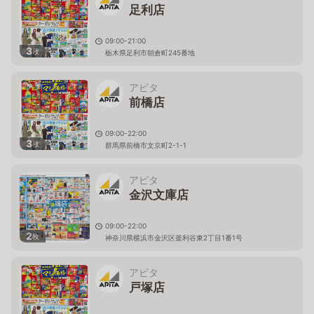
足利店
09:00-21:00
3
枚
栃木県足利市朝倉町245番地
アピタ
前橋店
09:00-22:00
3
枚
群馬県前橋市文京町2-1-1
アピタ
金沢文庫店
09:00-22:00
2
枚
神奈川県横浜市金沢区釜利谷東2丁目1番1号
アピタ
戸塚店