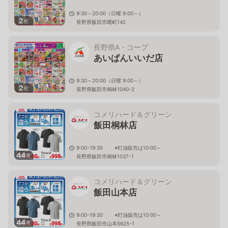
9:30～20:00（日曜 9:00～）
2
枚
長野県飯田市曙町142
長野県A・コープ
あいぱんいいだ店
9:30～20:00（日曜 9:00～）
2
枚
長野県飯田市桐林1040-2
コメリハード＆グリーン
飯田桐林店
9:00-19:30 ※灯油販売は10:00～
44
枚
長野県飯田市桐林1037-1
コメリハード＆グリーン
飯田山本店
9:00-19:30 ※灯油販売は10:00～
44
枚
長野県飯田市山本5625-1