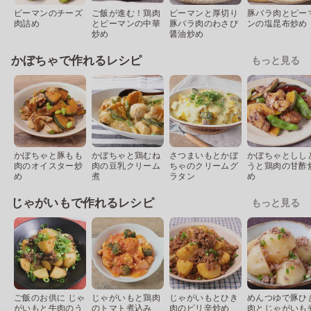
ピーマンのチーズ
ご飯が進む！鶏肉
ピーマンと厚切り
豚バラ肉とピー
肉詰め
とピーマンの中華
豚バラ肉のわさび
ンの塩昆布炒め
炒め
醤油炒め
かぼちゃで作れるレシピ
もっと見る
かぼちゃと豚もも
かぼちゃと鶏むね
さつまいもとかぼ
かぼちゃとしし
肉のオイスター炒
肉の豆乳クリーム
ちゃのクリームグ
うと鶏肉の甘酢
め
煮
ラタン
め
じゃがいもで作れるレシピ
もっと見る
ご飯のお供に じゃ
じゃがいもと鶏肉
じゃがいもとひき
めんつゆで豚ひ
がいもと牛肉のう
のトマト煮込み
肉のピリ辛炒め
肉とじゃがいも