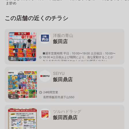
ま炒め
この店舗の近くのチラシ
洋服の青山
飯田店
■通常営業時間 平日：10:00〜19:00 土日祝日：10:00〜
19:00 ※土日祝および期間により、急な変動することが
8
枚
ありますので 詳細はホームページを確認ください
長野県飯田市鼎名古熊2143番
SEIYU
飯田鼎店
24時間営業
2
枚
長野県飯田市鼎下山550
ツルハドラッグ
飯田西鼎店