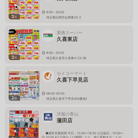
9:00～20:00
3
枚
埼玉県白岡市白岡東20-2
業務スーパー
久喜東店
9:00～20:00
3
枚
埼玉県久喜市久喜東4-23-38
セイコーマート
久喜下早見店
06:00-00:00
2
枚
埼玉県久喜市下早見404番地1
洋服の青山
蓮田店
■通常営業時間 平日：10:30〜19:30 土日祝日：10:00〜
20:00 ※土日祝および期間により、急な変動することが