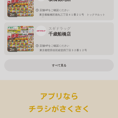
店舗HPをご確認ください
2
東京都板橋区徳丸三丁目４１番２１号 トックマルット
枚
１階
スギドラッグ
千歳船橋店
店舗HPをご確認ください
2
枚
東京都世田谷区経堂四丁目３２番１２号
すべて見る