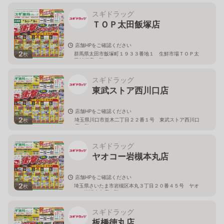
スギドラッグ
ＴＯＰ太田飯塚店
店舗HPをご確認ください
2
群馬県太田市飯塚町１９３３番地１ 生鮮市場ＴＯＰ太
枚
田飯塚店１階
スギドラッグ
東武ストア西川口店
店舗HPをご確認ください
2
埼玉県川口市並木二丁目２２番１号 東武ストア西川口
枚
店２階
スギドラッグ
ヤオコー岩槻本丸店
店舗HPをご確認ください
2
埼玉県さいたま市岩槻区本丸３丁目２０番４５号 ヤオ
枚
コー岩槻本丸店２階
スギドラッグ
板橋徳丸店