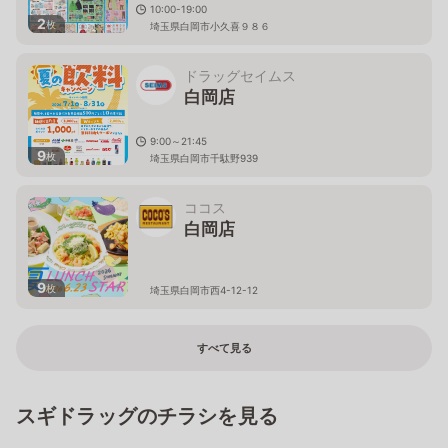
10:00-19:00
2
枚
埼玉県白岡市小久喜９８６
ドラッグセイムス
白岡店
9:00～21:45
9
枚
埼玉県白岡市千駄野939
ココス
白岡店
9
枚
埼玉県白岡市西4-12-12
すべて見る
スギドラッグのチラシを見る