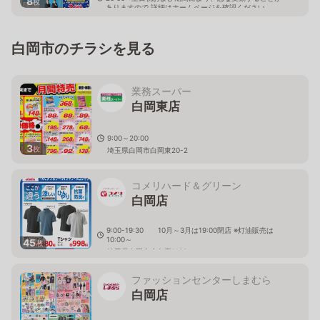
8
枚
ありますので 詳細はホームページを確認ください
埼玉県蓮田市西新宿六丁目47番地
白岡市のチラシを見る
業務スーパー
白岡東店
9:00～20:00
3
枚
埼玉県白岡市白岡東20-2
コメリハード＆グリーン
白岡店
9:00-19:30 10月～3月は19:00閉店 ※灯油販売は
10:00～
45
枚
埼玉県白岡市小久喜1130
ファッションセンターしまむら
白岡店