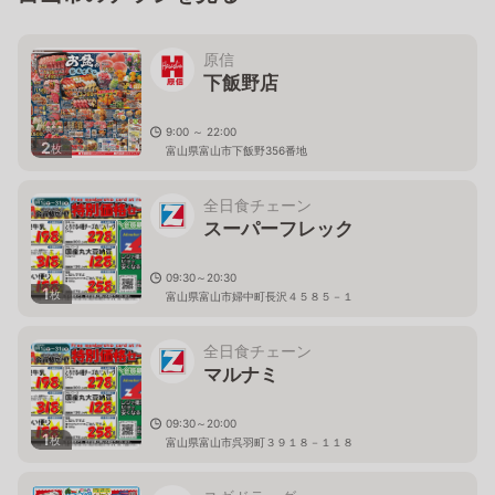
原信
下飯野店
9:00 ～ 22:00
2
枚
富山県富山市下飯野356番地
全日食チェーン
スーパーフレック
09:30～20:30
1
枚
富山県富山市婦中町長沢４５８５－１
全日食チェーン
マルナミ
09:30～20:00
1
枚
富山県富山市呉羽町３９１８－１１８